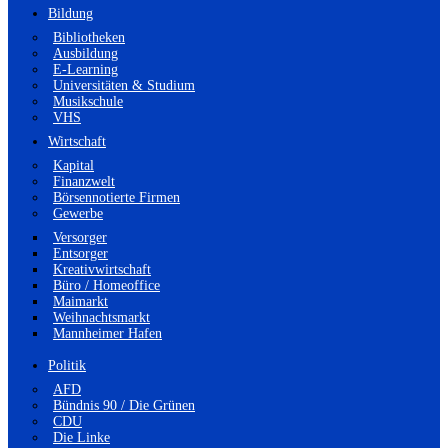
Bildung
Bibliotheken
Ausbildung
E-Learning
Universitäten & Studium
Musikschule
VHS
Wirtschaft
Kapital
Finanzwelt
Börsennotierte Firmen
Gewerbe
Versorger
Entsorger
Kreativwirtschaft
Büro / Homeoffice
Maimarkt
Weihnachtsmarkt
Mannheimer Hafen
Politik
AFD
Bündnis 90 / Die Grünen
CDU
Die Linke