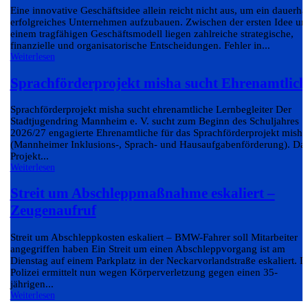
Eine innovative Geschäftsidee allein reicht nicht aus, um ein dauerha
erfolgreiches Unternehmen aufzubauen. Zwischen der ersten Idee un
einem tragfähigen Geschäftsmodell liegen zahlreiche strategische,
finanzielle und organisatorische Entscheidungen. Fehler in...
Weiterlesen
Sprachförderprojekt misha sucht Ehrenamtlich
Sprachförderprojekt misha sucht ehrenamtliche Lernbegleiter Der
Stadtjugendring Mannheim e. V. sucht zum Beginn des Schuljahres
2026/27 engagierte Ehrenamtliche für das Sprachförderprojekt misha
(Mannheimer Inklusions-, Sprach- und Hausaufgabenförderung). Da
Projekt...
Weiterlesen
Streit um Abschleppmaßnahme eskaliert –
Zeugenaufruf
Streit um Abschleppkosten eskaliert – BMW-Fahrer soll Mitarbeiter
angegriffen haben Ein Streit um einen Abschleppvorgang ist am
Dienstag auf einem Parkplatz in der Neckarvorlandstraße eskaliert. D
Polizei ermittelt nun wegen Körperverletzung gegen einen 35-
jährigen...
Weiterlesen