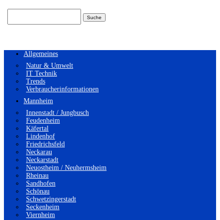
Suchen
nach:
Allgemeines
Natur & Umwelt
IT Technik
Trends
Verbraucherinformationen
Mannheim
Innenstadt / Jungbusch
Feudenheim
Käfertal
Lindenhof
Friedrichsfeld
Neckarau
Neckarstadt
Neuostheim / Neuhermsheim
Rheinau
Sandhofen
Schönau
Schwetzingerstadt
Seckenheim
Viernheim