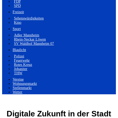
FDP
SPD
Freizeit
Sehenswürdigkeiten
Kino
Sport
Adler Mannheim
Rhein-Neckar Löwen
SV Waldhof Mannheim 07
Blaulicht
Polizei
Feuerwehr
Rotes Kreuz
Johaniter
THW
Vereine
Wohnungsmarkt
Stellenmarkt
Wetter
Digitale Zukunft in der Stadt