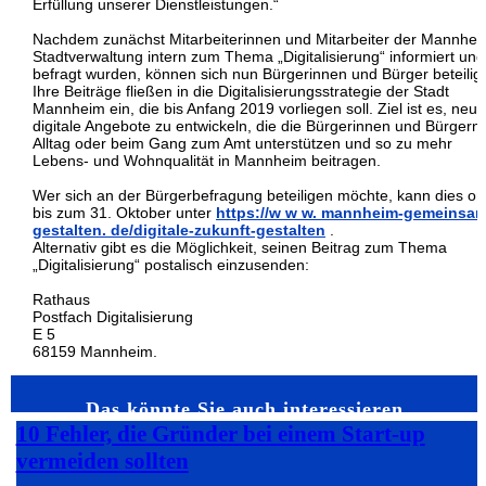
Erfüllung unserer Dienstleistungen.“
Nachdem zunächst Mitarbeiterinnen und Mitarbeiter der Mannhei
Stadtverwaltung intern zum Thema „Digitalisierung“ informiert und
befragt wurden, können sich nun Bürgerinnen und Bürger beteilig
Ihre Beiträge fließen in die Digitalisierungsstrategie der Stadt
Mannheim ein, die bis Anfang 2019 vorliegen soll. Ziel ist es, neue
digitale Angebote zu entwickeln, die die Bürgerinnen und Bürgern
Alltag oder beim Gang zum Amt unterstützen und so zu mehr
Lebens- und Wohnqualität in Mannheim beitragen.
Wer sich an der Bürgerbefragung beteiligen möchte, kann dies on
bis zum 31. Oktober unter
https://w w w. mannheim-gemeinsam
gestalten. de/digitale-zukunft-gestalten
.
Alternativ gibt es die Möglichkeit, seinen Beitrag zum Thema
„Digitalisierung“ postalisch einzusenden:
Rathaus
Postfach Digitalisierung
E 5
68159 Mannheim.
Das könnte Sie auch interessieren…
10 Fehler, die Gründer bei einem Start-up
vermeiden sollten