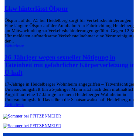
Lkw hinterlässt Ölspur
Ölspur auf der A5 bei Heidelberg sorgt für Verkehrsbehinderungen
Eine längere Ölspur auf der Autobahn 5 in Fahrtrichtung Heidelberg 
am Mittwochmittag zu Verkehrsbehinderungen geführt. Gegen 12.30
Uhr meldeten aufmerksame Verkehrsteilnehmer eine Verunreinigung
der...
Weiterlesen
26-Jähriger wegen sexueller Nötigung in
Tateinheit mit gefährlicher Körperverletzung in
U-haft
17-Jährige in Heidelberger Wohnheim angegriffen – Tatverdächtiger 
Untersuchungshaft Ein 26-jähriger Mann sitzt nach dem mutmaßlich
Angriff auf eine 17-Jährige in einem Heidelberger Wohnheim in
Untersuchungshaft. Das teilten die Staatsanwaltschaft Heidelberg und
Weiterlesen