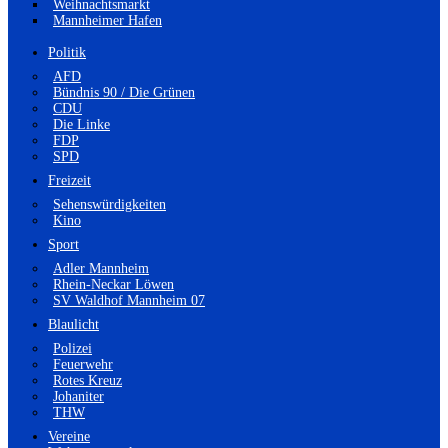
Weihnachtsmarkt
Mannheimer Hafen
Politik
AFD
Bündnis 90 / Die Grünen
CDU
Die Linke
FDP
SPD
Freizeit
Sehenswürdigkeiten
Kino
Sport
Adler Mannheim
Rhein-Neckar Löwen
SV Waldhof Mannheim 07
Blaulicht
Polizei
Feuerwehr
Rotes Kreuz
Johaniter
THW
Vereine