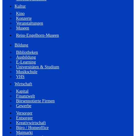
Kultur
Kino
Konzerte
Veranstaltungen
Museen
Reiss-Engelhorn-Museen
Bildung
Bibliotheken
Ausbildung
E-Learning
Universitäten & Studium
Musikschule
VHS
Wirtschaft
Kapital
Finanzwelt
Börsennotierte Firmen
Gewerbe
Versorger
Entsorger
Kreativwirtschaft
Büro / Homeoffice
Maimarkt