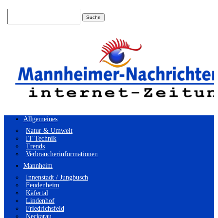
Suchen
nach:
Allgemeines
Natur & Umwelt
IT Technik
Trends
Verbraucherinformationen
Mannheim
Innenstadt / Jungbusch
Feudenheim
Käfertal
Lindenhof
Friedrichsfeld
Neckarau