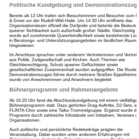
Politische Kundgebung und Demonstrationszug
Bereits ab 12 Uhr trafen sich Besucherinnen und Besucher zum 
& Greet vor der Rudolf-Wild-Halle. Um 14:30 Uhr eröffnete das
Organisationsteam offiziell die Dorfpride und betonte die Bedeutu
queerer Sichtbarkeit auch außerhalb großer Städte. Gleichzeitig
wurde auf zunehmende Queerfeindlichkeit sowie bestehende Lüc
in Beratungs- und Unterstützungsangeboten im ländlichen Raum
hingewiesen.
Im Anschluss sprachen unter anderem Vertreterinnen und Vertret
aus Politik, Zivilgesellschaft und Kirchen. Auch Themen wie
Gleichberechtigung, Schutz queerer Geflüchteter sowie
gesellschaftlicher Zusammenhalt wurden aufgegriffen. Die Route 
Demonstrationszuges führte durch mehrere Straßen Eppelheims 
wurde von Anwohnerinnen und Anwohnern begleitet.
Bühnenprogramm und Rahmenangebote
Ab 16:20 Uhr fand die Abschlusskundgebung mit einem vielfältige
Bühnenprogramm statt. Dazu gehörten Drag-Auftritte, DJ-Sets, ei
FLINTA-Chor sowie eine Taiko-Trommelgruppe. Ergänzt wurde d
Programm durch zahlreiche Infostände von Initiativen, Vereinen u
Organisationen.
Auch politische und persönliche Redebeiträge prägten die
Veranstaltung. Dabei wurden unter anderem Erfahrungen mit