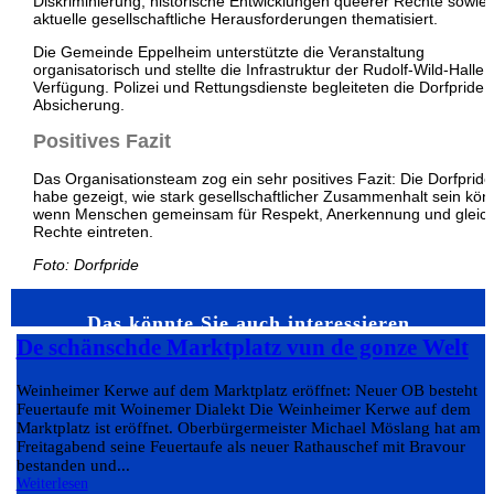
Diskriminierung, historische Entwicklungen queerer Rechte sowie
aktuelle gesellschaftliche Herausforderungen thematisiert.
Die Gemeinde Eppelheim unterstützte die Veranstaltung
organisatorisch und stellte die Infrastruktur der Rudolf-Wild-Halle 
Verfügung. Polizei und Rettungsdienste begleiteten die Dorfpride 
Absicherung.
Positives Fazit
Das Organisationsteam zog ein sehr positives Fazit: Die Dorfpride
habe gezeigt, wie stark gesellschaftlicher Zusammenhalt sein kön
wenn Menschen gemeinsam für Respekt, Anerkennung und gleic
Rechte eintreten.
Foto: Dorfpride
Das könnte Sie auch interessieren…
De schänschde Marktplatz vun de gonze Welt
Weinheimer Kerwe auf dem Marktplatz eröffnet: Neuer OB besteht
Feuertaufe mit Woinemer Dialekt Die Weinheimer Kerwe auf dem
Marktplatz ist eröffnet. Oberbürgermeister Michael Möslang hat am
Freitagabend seine Feuertaufe als neuer Rathauschef mit Bravour
bestanden und...
Weiterlesen