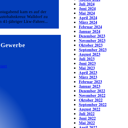
Juli 2024
Juni 2024
nstagabend kam es auf der
Mai 2024
utobahnkreuz Walldorf zu
April 2024
 41-jähriger Lkw-Fahrer...
März 2024
Februar 2024
Januar 2024
Dezember 2023
November 2023
 Gewerbe
Oktober 2023
September 2023
August 2023
Juli 2023
Juni 2023
Mai 2023
April 2023
März 2023
Februar 2023
Januar 2023
Dezember 2022
November 2022
Oktober 2022
September 2022
August 2022
Juli 2022
Juni 2022
Mai 2022
April 2022