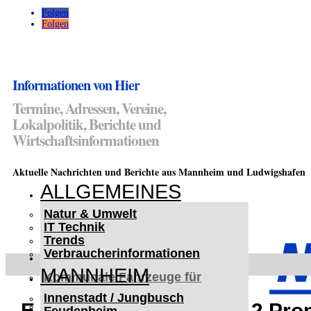
Folgen
Folgen
Informationen von Hier
Termine, Adressen, Vereine,
Lokalpolitik, Berichte und
Wirtschaftsinformationen
Aktuelle Nachrichten und Berichte aus Mannheim und Ludwigshafen
ALLGEMEINES
Natur & Umwelt
IT Technik
Trends
Verbraucherinformationen
< UKRAINE >
MANNHEIM
Kommunale Fahrzeuge für
Czernowitz
Innenstadt / Jungbusch
Nutzfahrzeuge für Czernowitz
E-Scooter-Fahrer mit 1,2 Pro