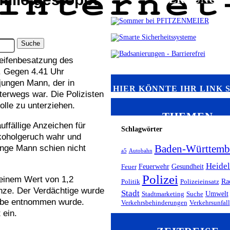
reifenbesatzung des
f. Gegen 4.41 Uhr
jungen Mann, der in
HIER KÖNNTE IHR LINK 
terwegs war. Die Polizisten
olle zu unterziehen.
THEMEN
uffällige Anzeichen für
Schlagwörter
koholgeruch wahr und
Baden-Württemb
nge Mann schien nicht
a5
Autobahn
Heidel
Feuerwehr
Gesundheit
Feuer
Polizei
 einem Wert von 1,2
Ra
Politik
Polizeieinsatz
enze. Der Verdächtige wurde
Stadt
Umwelt
Stadtmarketing
Suche
probe entnommen wurde.
Verkehrsbehinderungen
Verkehrsunfall
 ein.