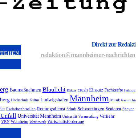
Direkt zur Redakti
redaktion@mannheimer-nachrichten.
STEHEN
erg
Blaulicht
Baumaßnahmen
crash
Einsatz
Fachkräfte
Blitzer
Fahndun
Mannheim
berg
Ludwigshafen
Hochschule
Kultur
Musik
Nachrichte
dar
Rettungsdienst
Schwetzingen
Senioren
Radarkonbtrollen
Schule
Speyer
Unfall
Universität Mannheim
Verkehr
Univesität
Veranstaltung
Weinheim
Wirtschaftsförderung
VRN
Wettbewerb