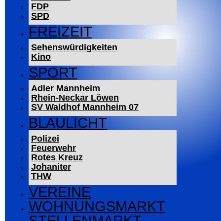
FDP
SPD
FREIZEIT
Sehenswürdigkeiten
Kino
SPORT
Adler Mannheim
Rhein-Neckar Löwen
SV Waldhof Mannheim 07
BLAULICHT
Polizei
Feuerwehr
Rotes Kreuz
Johaniter
THW
VEREINE
WOHNUNGSMARKT
STELLENMARKT