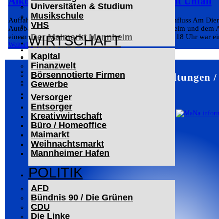
Alkoholisierter Lkw-Fahrer verursacht Unfall
Universitäten & Studium
Der Mannheimer Wasserturm
Musikschule
Das Technoseum Mannheim
Auffahrunfall auf der A6: Lkw-Fahrer unter Alkoholeinfluss Am Die
VHS
Die Alte Feuerwache
Autobahn 6 zwischen dem Autobahndreieck Hockenheim und dem A
Der Maimarkt Mannheim
einem Auffahrunfall im zähfließenden Verkehr. Gegen 18 Uhr war ein
WIRTSCHAFT
Weiterlesen
LESERBRIEFE
Kapital
ARCHIV
Finanzwelt
Das Neueste
Börsennotierte Firmen
Mannheim – Veranstaltungen /
Leitartikel
Gewerbe
WERBUNG
Versorger
Entsorger
Kreativwirtschaft
Büro / Homeoffice
Maimarkt
Weihnachtsmarkt
Mannheimer Hafen
POLITIK
AFD
Bündnis 90 / Die Grünen
CDU
Die Linke