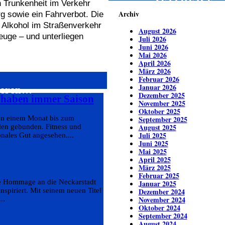
ZEITREISE
 Trunkenheit im Verkehr
Archiv
rg sowie ein Fahrverbot. Die
n Alkohol im Straßenverkehr
August 2026
euge – und unterliegen
Juli 2026
Juni 2026
Mai 2026
April 2026
März 2026
Februar 2026
Januar 2026
sieren…
Dezember 2025
s haben immer Saison
November 2025
Oktober 2025
von einem Monat bis zum
September 2025
August 2025
den gebunden. Fitness und
Juli 2025
nales Gut angesehen....
Juni 2025
Mai 2025
April 2025
März 2025
Februar 2025
he Hommage an die Neckarstadt
Januar 2025
nspiriert. Mit seinem neuen Titel
Dezember 2024
November 2024
..
Oktober 2024
September 2024
August 2024