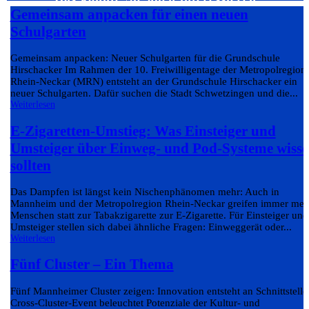
Gemeinsam anpacken für einen neuen
Schulgarten
Gemeinsam anpacken: Neuer Schulgarten für die Grundschule
Hirschacker Im Rahmen der 10. Freiwilligentage der Metropolregion
Rhein-Neckar (MRN) entsteht an der Grundschule Hirschacker ein
neuer Schulgarten. Dafür suchen die Stadt Schwetzingen und die...
Weiterlesen
E-Zigaretten-Umstieg: Was Einsteiger und
Umsteiger über Einweg- und Pod-Systeme wiss
sollten
Das Dampfen ist längst kein Nischenphänomen mehr: Auch in
Mannheim und der Metropolregion Rhein-Neckar greifen immer meh
Menschen statt zur Tabakzigarette zur E-Zigarette. Für Einsteiger und
Umsteiger stellen sich dabei ähnliche Fragen: Einweggerät oder...
Weiterlesen
Fünf Cluster – Ein Thema
Fünf Mannheimer Cluster zeigen: Innovation entsteht an Schnittstelle
Cross-Cluster-Event beleuchtet Potenziale der Kultur- und