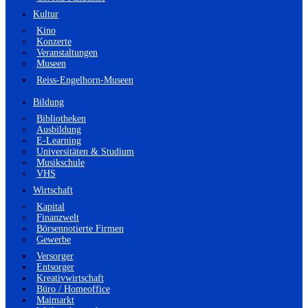
Kultur
Kino
Konzerte
Veranstaltungen
Museen
Reiss-Engelhorn-Museen
Bildung
Bibliotheken
Ausbildung
E-Learning
Universitäten & Studium
Musikschule
VHS
Wirtschaft
Kapital
Finanzwelt
Börsennotierte Firmen
Gewerbe
Versorger
Entsorger
Kreativwirtschaft
Büro / Homeoffice
Maimarkt