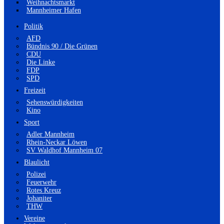
Weihnachtsmarkt
Mannheimer Hafen
Politik
AFD
Bündnis 90 / Die Grünen
CDU
Die Linke
FDP
SPD
Freizeit
Sehenswürdigkeiten
Kino
Sport
Adler Mannheim
Rhein-Neckar Löwen
SV Waldhof Mannheim 07
Blaulicht
Polizei
Feuerwehr
Rotes Kreuz
Johaniter
THW
Vereine