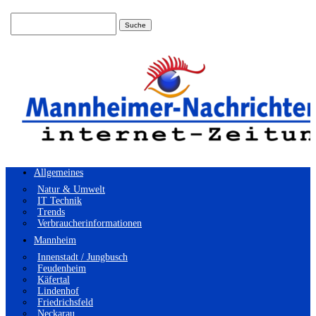
Suchen
nach:
Allgemeines
Natur & Umwelt
IT Technik
Trends
Verbraucherinformationen
Mannheim
Innenstadt / Jungbusch
Feudenheim
Käfertal
Lindenhof
Friedrichsfeld
Neckarau