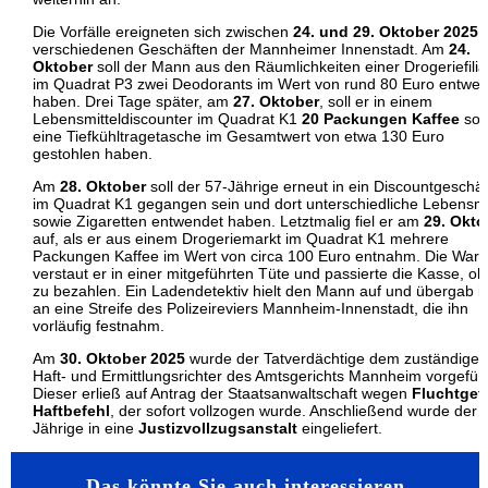
Die Vorfälle ereigneten sich zwischen
24. und 29. Oktober 2025
i
verschiedenen Geschäften der Mannheimer Innenstadt. Am
24.
Oktober
soll der Mann aus den Räumlichkeiten einer Drogeriefilia
im Quadrat P3 zwei Deodorants im Wert von rund 80 Euro entwe
haben. Drei Tage später, am
27. Oktober
, soll er in einem
Lebensmitteldiscounter im Quadrat K1
20 Packungen Kaffee
sow
eine Tiefkühltragetasche im Gesamtwert von etwa 130 Euro
gestohlen haben.
Am
28. Oktober
soll der 57-Jährige erneut in ein Discountgeschäf
im Quadrat K1 gegangen sein und dort unterschiedliche Lebensmi
sowie Zigaretten entwendet haben. Letztmalig fiel er am
29. Okto
auf, als er aus einem Drogeriemarkt im Quadrat K1 mehrere
Packungen Kaffee im Wert von circa 100 Euro entnahm. Die War
verstaut er in einer mitgeführten Tüte und passierte die Kasse, o
zu bezahlen. Ein Ladendetektiv hielt den Mann auf und übergab i
an eine Streife des Polizeireviers Mannheim-Innenstadt, die ihn
vorläufig festnahm.
Am
30. Oktober 2025
wurde der Tatverdächtige dem zuständigen
Haft- und Ermittlungsrichter des Amtsgerichts Mannheim vorgeführ
Dieser erließ auf Antrag der Staatsanwaltschaft wegen
Fluchtgef
Haftbefehl
, der sofort vollzogen wurde. Anschließend wurde der 
Jährige in eine
Justizvollzugsanstalt
eingeliefert.
Das könnte Sie auch interessieren…