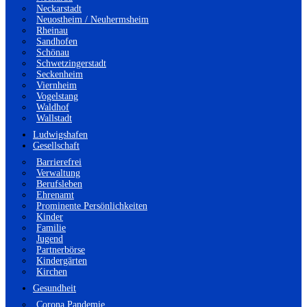
Neckarstadt
Neuostheim / Neuhermsheim
Rheinau
Sandhofen
Schönau
Schwetzingerstadt
Seckenheim
Viernheim
Vogelstang
Waldhof
Wallstadt
Ludwigshafen
Gesellschaft
Barrierefrei
Verwaltung
Berufsleben
Ehrenamt
Prominente Persönlichkeiten
Kinder
Familie
Jugend
Partnerbörse
Kindergärten
Kirchen
Gesundheit
Corona Pandemie