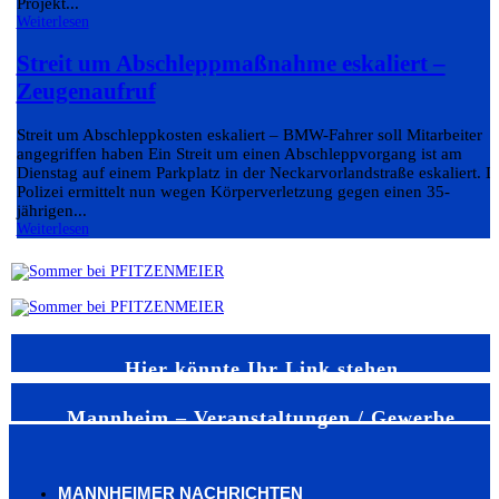
Projekt...
Weiterlesen
Streit um Abschleppmaßnahme eskaliert –
Zeugenaufruf
Streit um Abschleppkosten eskaliert – BMW-Fahrer soll Mitarbeiter
angegriffen haben Ein Streit um einen Abschleppvorgang ist am
Dienstag auf einem Parkplatz in der Neckarvorlandstraße eskaliert. D
Polizei ermittelt nun wegen Körperverletzung gegen einen 35-
jährigen...
Weiterlesen
Hier könnte Ihr Link stehen
Mannheim – Veranstaltungen / Gewerbe
MANNHEIMER NACHRICHTEN