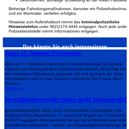
Besonderheit: auffällige Schwellung an der linken Halsseite
Bisherige Fahndungsmaßnahmen, darunter ein Polizeihubschrau
und ein Mantrailer, verliefen erfolglos.
Hinweise zum Aufenthaltsort nimmt das
kriminalpolizeiliche
Hinweistelefon
unter 0621/174-4444 entgegen. Auch jede ander
Polizeidienststelle nimmt Informationen entgegen.
Das könnte Sie auch interessieren…
Sport als Demenz-Prävention
Mehr als 1,5 Millionen Menschen in Deutschland sind an Demenz
erkrankt und die Anzahl derer wächst kontinuierlich. Meist liegt zuvo
eine Alzheimer-Erkrankung zugrunde, die sich im Laufe der Jahre
verschlimmert und zu einer Demenz entwickelt. Doch kann Sport
Demenz...
Weiterlesen
Sprachförderprojekt misha sucht Ehrenamtlich
Sprachförderprojekt misha sucht ehrenamtliche Lernbegleiter Der
Stadtjugendring Mannheim e. V. sucht zum Beginn des Schuljahres
2026/27 engagierte Ehrenamtliche für das Sprachförderprojekt misha
(Mannheimer Inklusions-, Sprach- und Hausaufgabenförderung). Da