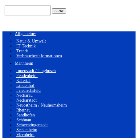
Suchen
nach:
Allgemeines
Natur & Umwelt
IT Technik
Trends
Verbraucherinformationen
Mannheim
Innenstadt / Jungbusch
Feudenheim
Käfertal
Lindenhof
Friedrichsfeld
Neckarau
Neckarstadt
Neuostheim / Neuhermsheim
Rheinau
Sandhofen
Schönau
Schwetzingerstadt
Seckenheim
Viernheim