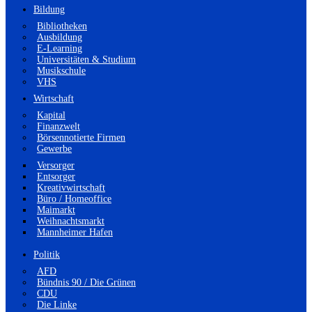
Bildung
Bibliotheken
Ausbildung
E-Learning
Universitäten & Studium
Musikschule
VHS
Wirtschaft
Kapital
Finanzwelt
Börsennotierte Firmen
Gewerbe
Versorger
Entsorger
Kreativwirtschaft
Büro / Homeoffice
Maimarkt
Weihnachtsmarkt
Mannheimer Hafen
Politik
AFD
Bündnis 90 / Die Grünen
CDU
Die Linke