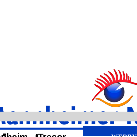
nnheim – Tresor
WERBU