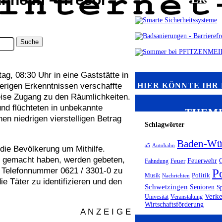
g, 08:30 Uhr in eine Gaststätte in
HIER KÖNNTE IHR
erigen Erkenntnissen verschaffte
eise Zugang zu den Räumlichkeiten.
nd flüchteten in unbekannte
THEM
en niedrigen vierstelligen Betrag
Schlagwörter
Baden-Wü
a5
Autobahn
 die Bevölkerung um Mithilfe.
 gemacht haben, werden gebeten,
Feuerwehr
Fahndung
Feuer
r Telefonnummer 0621 / 3301-0 zu
P
Musik
Politik
Nachrichten
e Täter zu identifizieren und den
Schwetzingen
Senioren
S
Verk
Univesität
Veranstaltung
Wirtschaftsförderung
A N Z E I G E