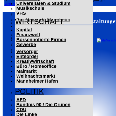
Universitäten & Studium
Der Mannheimer Wasserturm
Weiterlesen
Musikschule
Das Technoseum Mannheim
VHS
Die Alte Feuerwache
Der Maimarkt Mannheim
WIRTSCHAFT
Mannheim – Veranstaltunge
LESERBRIEFE
Kapital
ARCHIV
Finanzwelt
Das Neueste
Börsennotierte Firmen
Leitartikel
Gewerbe
WERBUNG
Versorger
Entsorger
Kreativwirtschaft
Büro / Homeoffice
Maimarkt
Weihnachtsmarkt
Mannheimer Hafen
POLITIK
AFD
Bündnis 90 / Die Grünen
CDU
Die Linke