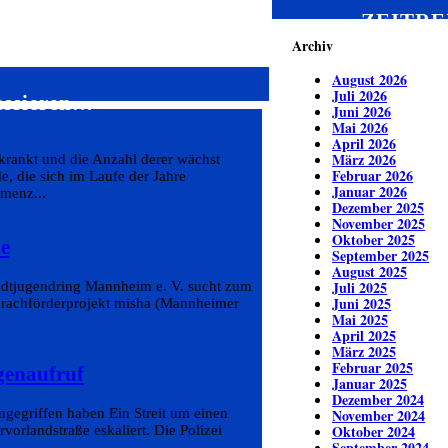
ZEITRE
Archiv
August 2026
Juli 2026
essieren…
Juni 2026
Mai 2026
April 2026
März 2026
krankt und die Anzahl derer wächst
Februar 2026
e, die sich im Laufe der Jahre
Januar 2026
menz...
Dezember 2025
November 2025
Oktober 2025
he
September 2025
August 2025
Juli 2025
tadtjugendring Mannheim e. V. sucht zum
Juni 2025
Sprachförderprojekt misha (Mannheimer
Mai 2025
April 2025
März 2025
Februar 2025
genaufruf
Januar 2025
Dezember 2024
ngegriffen haben Ein Streit um einen
November 2024
Oktober 2024
orlandstraße eskaliert. Die Polizei
September 2024