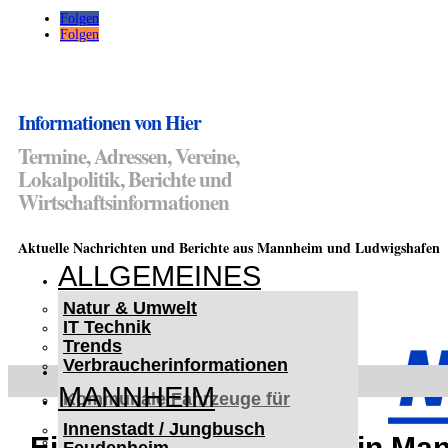
Folgen
Folgen
Informationen von Hier
Termine, Adressen, Vereine,
Lokalpolitik, Berichte und
Wirtschaftsinformationen
Aktuelle Nachrichten und Berichte aus Mannheim und Ludwigshafen
ALLGEMEINES
Natur & Umwelt
IT Technik
Trends
Verbraucherinformationen
< UKRAINE >
MANNHEIM
Kommunale Fahrzeuge für
Czernowitz
Innenstadt / Jungbusch
Nutzfahrzeuge für Czernowitz
Einbruch in Gaststätte in Ma