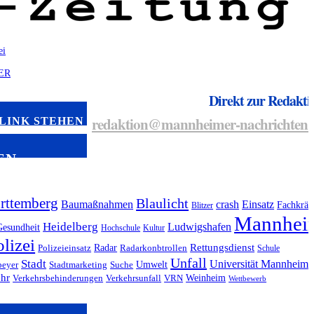
Direkt zur Redakti
redaktion@mannheimer-nachrichten.
 LINK STEHEN
EN
rttemberg
Blaulicht
Baumaßnahmen
crash
Einsatz
Fachkräf
Blitzer
Mannhei
Heidelberg
Ludwigshafen
Gesundheit
Hochschule
Kultur
olizei
Radar
Rettungsdienst
Polizeieinsatz
Radarkonbtrollen
Schule
Unfall
Stadt
Universität Mannheim
Umwelt
peyer
Stadtmarketing
Suche
ehr
Weinheim
Verkehrsbehinderungen
Verkehrsunfall
VRN
Wettbewerb