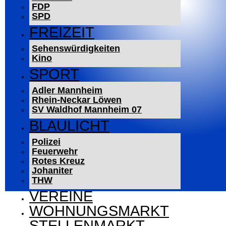
FDP
SPD
FREIZEIT
Sehenswürdigkeiten
Kino
SPORT
Adler Mannheim
Rhein-Neckar Löwen
SV Waldhof Mannheim 07
BLAULICHT
Polizei
Feuerwehr
Rotes Kreuz
Johaniter
THW
VEREINE
WOHNUNGSMARKT
STELLENMARKT