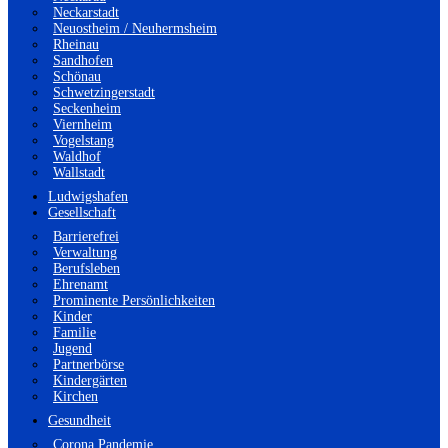
Neckarstadt
Neuostheim / Neuhermsheim
Rheinau
Sandhofen
Schönau
Schwetzingerstadt
Seckenheim
Viernheim
Vogelstang
Waldhof
Wallstadt
Ludwigshafen
Gesellschaft
Barrierefrei
Verwaltung
Berufsleben
Ehrenamt
Prominente Persönlichkeiten
Kinder
Familie
Jugend
Partnerbörse
Kindergärten
Kirchen
Gesundheit
Corona Pandemie