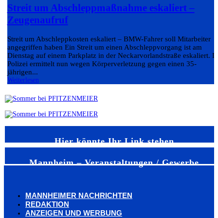
Streit um Abschleppmaßnahme eskaliert –
Zeugenaufruf
Streit um Abschleppkosten eskaliert – BMW-Fahrer soll Mitarbeiter
angegriffen haben Ein Streit um einen Abschleppvorgang ist am
Dienstag auf einem Parkplatz in der Neckarvorlandstraße eskaliert. D
Polizei ermittelt nun wegen Körperverletzung gegen einen 35-
jährigen...
Weiterlesen
Hier könnte Ihr Link stehen
Mannheim – Veranstaltungen / Gewerbe
MANNHEIMER NACHRICHTEN
REDAKTION
ANZEIGEN UND WERBUNG