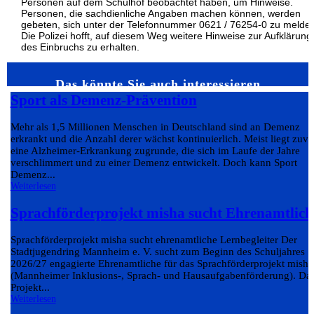
Personen auf dem Schulhof beobachtet haben, um Hinweise.
Personen, die sachdienliche Angaben machen können, werden
gebeten, sich unter der Telefonnummer 0621 / 76254-0 zu melde
Die Polizei hofft, auf diesem Weg weitere Hinweise zur Aufklärung
des Einbruchs zu erhalten.
Das könnte Sie auch interessieren…
Sport als Demenz-Prävention
Mehr als 1,5 Millionen Menschen in Deutschland sind an Demenz
erkrankt und die Anzahl derer wächst kontinuierlich. Meist liegt zuvo
eine Alzheimer-Erkrankung zugrunde, die sich im Laufe der Jahre
verschlimmert und zu einer Demenz entwickelt. Doch kann Sport
Demenz...
Weiterlesen
Sprachförderprojekt misha sucht Ehrenamtlich
Sprachförderprojekt misha sucht ehrenamtliche Lernbegleiter Der
Stadtjugendring Mannheim e. V. sucht zum Beginn des Schuljahres
2026/27 engagierte Ehrenamtliche für das Sprachförderprojekt misha
(Mannheimer Inklusions-, Sprach- und Hausaufgabenförderung). Da
Projekt...
Weiterlesen