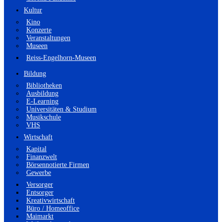
Kultur
Kino
Konzerte
Veranstaltungen
Museen
Reiss-Engelhorn-Museen
Bildung
Bibliotheken
Ausbildung
E-Learning
Universitäten & Studium
Musikschule
VHS
Wirtschaft
Kapital
Finanzwelt
Börsennotierte Firmen
Gewerbe
Versorger
Entsorger
Kreativwirtschaft
Büro / Homeoffice
Maimarkt