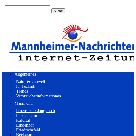
Suchen
nach:
Allgemeines
Natur & Umwelt
IT Technik
Trends
Verbraucherinformationen
Mannheim
Innenstadt / Jungbusch
Feudenheim
Käfertal
Lindenhof
Friedrichsfeld
Neckarau