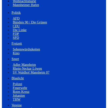
Weihnachtsmarkt
Mannheimer Hafen
Politik
AFD
Bündnis 90 / Die Grünen
CDU
Die Linke
FDP
SPD
Freizeit
Sehenswürdigkeiten
Kino
Sport
Adler Mannheim
Rhein-Neckar Löwen
SV Waldhof Mannheim 07
Blaulicht
Polizei
Feuerwehr
Rotes Kreuz
Johaniter
THW
Vereine