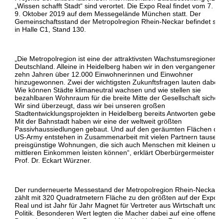
„Wissen schafft Stadt“ sind verortet. Die Expo Real findet vom 7. b
9. Oktober 2019 auf dem Messegelände München statt. Der
Gemeinschaftsstand der Metropolregion Rhein-Neckar befindet si
in Halle C1, Stand 130.
„Die Metropolregion ist eine der attraktivsten Wachstumsregionen 
Deutschland. Alleine in Heidelberg haben wir in den vergangenen
zehn Jahren über 12.000 Einwohnerinnen und Einwohner
hinzugewonnen. Zwei der wichtigsten Zukunftsfragen lauten dabei
Wie können Städte klimaneutral wachsen und wie stellen sie
bezahlbaren Wohnraum für die breite Mitte der Gesellschaft siche
Wir sind überzeugt, dass wir bei unseren großen
Stadtentwicklungsprojekten in Heidelberg bereits Antworten geben
Mit der Bahnstadt haben wir eine der weltweit größten
Passivhaussiedlungen gebaut. Und auf den geräumten Flächen d
US-Army entstehen in Zusammenarbeit mit vielen Partnern tause
preisgünstige Wohnungen, die sich auch Menschen mit kleinen u
mittleren Einkommen leisten können“, erklärt Oberbürgermeister
Prof. Dr. Eckart Würzner.
Der runderneuerte Messestand der Metropolregion Rhein-Neckar
zählt mit 320 Quadratmetern Fläche zu den größten auf der Expo
Real und ist Jahr für Jahr Magnet für Vertreter aus Wirtschaft und
Politik. Besonderen Wert legten die Macher dabei auf eine offene