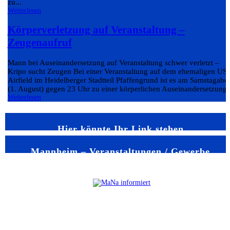
zu...
Weiterlesen
Körperverletzung auf Veranstaltung –
Zeugenaufruf
Mann bei Auseinandersetzung auf Veranstaltung schwer verletzt –
Kripo sucht Zeugen Bei einer Veranstaltung auf dem ehemaligen US-
Airfield im Heidelberger Stadtteil Pfaffengrund ist es am Samstagabe
(1. August) gegen 23 Uhr zu einer körperlichen Auseinandersetzung..
Weiterlesen
Hier könnte Ihr Link stehen
Mannheim – Veranstaltungen / Gewerbe