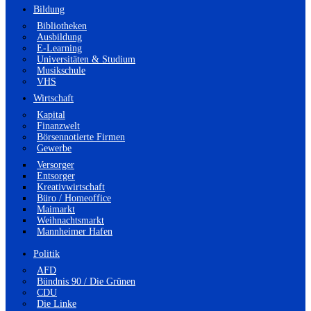
Bildung
Bibliotheken
Ausbildung
E-Learning
Universitäten & Studium
Musikschule
VHS
Wirtschaft
Kapital
Finanzwelt
Börsennotierte Firmen
Gewerbe
Versorger
Entsorger
Kreativwirtschaft
Büro / Homeoffice
Maimarkt
Weihnachtsmarkt
Mannheimer Hafen
Politik
AFD
Bündnis 90 / Die Grünen
CDU
Die Linke