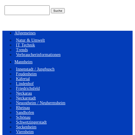
Suchen
nach:
Allgemeines
Natur & Umwelt
IT Technik
Trends
Verbraucherinformationen
Mannheim
Innenstadt / Jungbusch
Feudenheim
Käfertal
Lindenhof
Friedrichsfeld
Neckarau
Neckarstadt
Neuostheim / Neuhermsheim
Rheinau
Sandhofen
Schönau
Schwetzingerstadt
Seckenheim
Viernheim