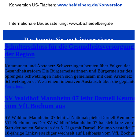
Konversion US-Flächen:
www.heidelberg.de/Konversion
Internationale Bauausstellung: www.iba.heidelberg.de
Das könnte Sie auch interessieren…
Schulterschluss für die Gesundheitsversorgung 
der Region
Kommunen und Ärztenetz Schwetzingen beraten über Folgen der
Gesundheitsreform Die Bürgermeisterinnen und Bürgermeister des
Sprengels Schwetzingen haben sich gemeinsam mit dem Ärztenetz
Schwetzingen e. V. zu einem intensiven Austausch über die geplante.
Weiterlesen
SV Waldhof Mannheim 07 leiht Darnell Keumo
vom VfL Bochum aus
SV Waldhof Mannheim 07 leiht U-Nationalspieler Darnell Keumo v
VfL Bochum aus Der SV Waldhof Mannheim 07 hat sich kurz vor d
Start der neuen Saison in der 3. Liga mit Darnell Keumo verstärkt. D
18-jährige Linksverteidiger wechselt auf Leihbasis vom VfL Bochum