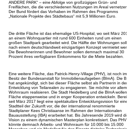
ANDERE PARK“ – eine Abfolge von großzügigen Grün- und
Freiflächen, die die verschiedenen Nutzungen im Areal vernetzen.
Der Bund fördert das Vorhaben im Rahmen des Programms
„Nationale Projekte des Städtebaus“ mit 5,9 Millionen Euro.
Die dritte Fläche ist das ehemalige US-Hospital, wo seit März 201
an einem Wohnquartier mit rund 600 Einheiten rund um einen
großen Stadtpark gearbeitet wird. Die Hälfte der Wohnungen soll
nach einem deutschlandweit einzigartigen Konzept vermietet wer
Die Bewohnerinnen und Bewohner sollen demnach maximal 30
Prozent ihres verfügbaren Einkommens für die Miete bezahlen.
Eine weitere Fläche, das Patrick-Henry-Village (PHV), ist noch im
Besitz der Bundesanstalt für Immobilienaufageben (BImA). Die B
hat angekündigt, sich bei dieser Fläche selbst als Partnerin in der
Entwicklung von Teilarealen zu engagieren. Sie möchte vor allem
Wohnraum realisieren. Die Stadt Heidelberg und die BImA wollen 
Fläche etappenweise und in enger Kooperation entwickeln. Bereit
seit März 2017 liegt eine spektakuläre Entwicklungsvision für eine
Stadtteil der Zukunft vor, die der international renommierte
Stadtplaner Kees Christiaanse im Rahmen der Internationalen
Bauausstellung (IBA) erarbeitet hat. Bis Jahresende 2019 wird di
Vision zu einem dynamischen Masterplan konkretisiert. Das PHV
könnte demnach Arbeits- und Wohnraum für 10.000 bis 15.000