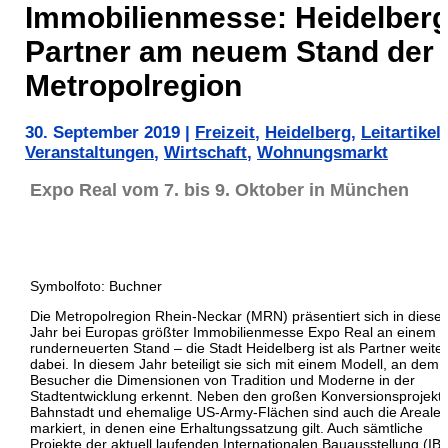
Immobilienmesse: Heidelber
Partner am neuem Stand der
Metropolregion
30. September 2019
|
Freizeit
,
Heidelberg
,
Leitartikel
,
Veranstaltungen
,
Wirtschaft
,
Wohnungsmarkt
Expo Real vom 7. bis 9. Oktober in München
Symbolfoto: Buchner
Die Metropolregion Rhein-Neckar (MRN) präsentiert sich in diese
Jahr bei Europas größter Immobilienmesse Expo Real an einem
runderneuerten Stand – die Stadt Heidelberg ist als Partner weiter
dabei. In diesem Jahr beteiligt sie sich mit einem Modell, an dem 
Besucher die Dimensionen von Tradition und Moderne in der
Stadtentwicklung erkennt. Neben den großen Konversionsprojekt
Bahnstadt und ehemalige US-Army-Flächen sind auch die Areale
markiert, in denen eine Erhaltungssatzung gilt. Auch sämtliche
Projekte der aktuell laufenden Internationalen Bauausstellung (IB