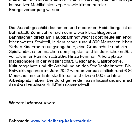
Menschen und ein Modellort für den Einsatz digitaler Technologie
innovativer Mobilitätskonzepte sowie klimaneutraler
Energieversorgung werden.
Das Aushängeschild des neuen und modernen Heidelbergs ist die
Bahnstadt. Zehn Jahre nach dem Erwerb brachliegender
Bahnflächen direkt am Hauptbahnhof wächst dort heute ein enor
lebenswerter Stadtteil, in dem schon rund 4.300 Menschen leben.
Sieben Kinderbetreuungsangebote, eine Grundschule und vier
Spiellandschaften machen den jüngsten und kinderreichsten Stadtt
vor allem für Familien attraktiv. Hinzu kommen Arbeitsplätze
insbesondere in der Wissenschaft, Geschäfte, Gastronomie,
Kulturangebote und die Anbindung an das Straßenbahnnetz. Bis 
Entwicklungsende im Jahr 2022 werden voraussichtlich rund 6.80
Menschen in der Bahnstadt leben und etwa 6.000 dort ihren
Arbeitsplatz haben. Der durchgehende Passivhausstandard mach
das Areal zu einem Null-Emissionsstadtteil.
Weitere Informationen:
Bahnstadt:
www.heidelberg-bahnstadt.de