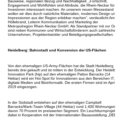
Bauweise, regionalen Bezug und Nachhaltigkeit. „Fortschritt,
Engagement und Wohlfühlen sind Attribute, die Rhein-Neckar für
Investoren interessant machen. An unserem neuen Messestand
wollen wir dies durch natürliche Materialien, modernes Design un
Impressionen aus der Region erlebbar machen“, verdeutlicht Anne
Höllebrand, Leiterin Kommunikation und Marketing der
Metropolregion Rhein-Neckar GmbH. Als Standpartner mit vor Ort
sind neben Kommunen und Wirtschaftsförderern auch zahlreiche
Unternehmen, Projektentwickler und Beteiligungsgesellschaften.
Heidelberg: Bahnstadt und Konversion der US-Flächen
Von den ehemaligen US-Army-Flächen hat die Stadt Heidelberg
bereits drei gekauft und ist mitten in der Entwicklung. Der Heidelb
Innovation Park (hip) auf den ehemaligen Patton Barracks (14
Hektar) wird ein Hot-Spot für Innovationen aus den Bereichen IT,
digitale Medien und Bioinformatik. Die ersten Firmen sind im April
2019 eingezogen.
In der Südstadt entstehen auf den ehemaligen Campbell
Barracks/Mark-Twain-Village (44 Hektar) rund 1.400 Wohnungen 
davon 70 Prozent im preiswerten Segment. Ein Leuchtturmprojekt 
dabei in Kooperation mit der Internationalen Bauausstellung „DER