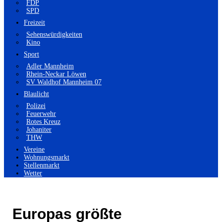
FDP
SPD
Freizeit
Sehenswürdigkeiten
Kino
Sport
Adler Mannheim
Rhein-Neckar Löwen
SV Waldhof Mannheim 07
Blaulicht
Polizei
Feuerwehr
Rotes Kreuz
Johaniter
THW
Vereine
Wohnungsmarkt
Stellenmarkt
Wetter
Europas größte