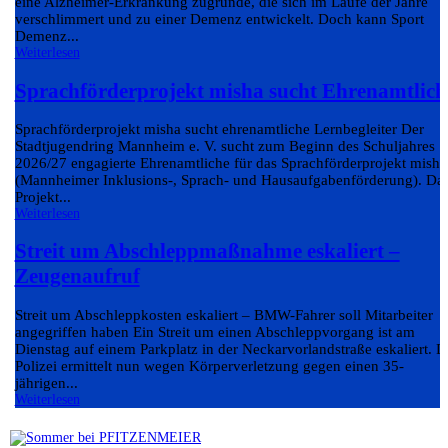
eine Alzheimer-Erkrankung zugrunde, die sich im Laufe der Jahre
verschlimmert und zu einer Demenz entwickelt. Doch kann Sport
Demenz...
Weiterlesen
Sprachförderprojekt misha sucht Ehrenamtlich
Sprachförderprojekt misha sucht ehrenamtliche Lernbegleiter Der
Stadtjugendring Mannheim e. V. sucht zum Beginn des Schuljahres
2026/27 engagierte Ehrenamtliche für das Sprachförderprojekt misha
(Mannheimer Inklusions-, Sprach- und Hausaufgabenförderung). Da
Projekt...
Weiterlesen
Streit um Abschleppmaßnahme eskaliert –
Zeugenaufruf
Streit um Abschleppkosten eskaliert – BMW-Fahrer soll Mitarbeiter
angegriffen haben Ein Streit um einen Abschleppvorgang ist am
Dienstag auf einem Parkplatz in der Neckarvorlandstraße eskaliert. D
Polizei ermittelt nun wegen Körperverletzung gegen einen 35-
jährigen...
Weiterlesen