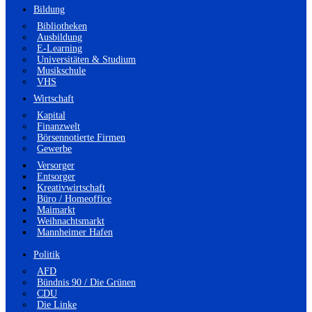
Bildung
Bibliotheken
Ausbildung
E-Learning
Universitäten & Studium
Musikschule
VHS
Wirtschaft
Kapital
Finanzwelt
Börsennotierte Firmen
Gewerbe
Versorger
Entsorger
Kreativwirtschaft
Büro / Homeoffice
Maimarkt
Weihnachtsmarkt
Mannheimer Hafen
Politik
AFD
Bündnis 90 / Die Grünen
CDU
Die Linke