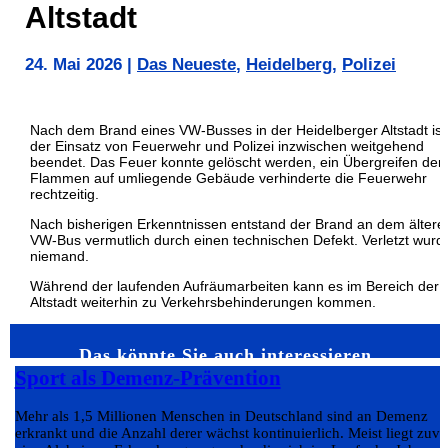
Altstadt
24. Mai 2026
|
Das Neueste
,
Heidelberg
,
Polizei
Nach dem Brand eines VW-Busses in der Heidelberger Altstadt ist
der Einsatz von Feuerwehr und Polizei inzwischen weitgehend
beendet. Das Feuer konnte gelöscht werden, ein Übergreifen der
Flammen auf umliegende Gebäude verhinderte die Feuerwehr
rechtzeitig.
Nach bisherigen Erkenntnissen entstand der Brand an dem ältere
VW-Bus vermutlich durch einen technischen Defekt. Verletzt wurd
niemand.
Während der laufenden Aufräumarbeiten kann es im Bereich der
Altstadt weiterhin zu Verkehrsbehinderungen kommen.
Das könnte Sie auch interessieren…
Sport als Demenz-Prävention
Mehr als 1,5 Millionen Menschen in Deutschland sind an Demenz
erkrankt und die Anzahl derer wächst kontinuierlich. Meist liegt zuvo