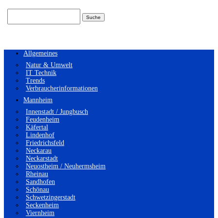
Suchen
nach:
Allgemeines
Natur & Umwelt
IT Technik
Trends
Verbraucherinformationen
Mannheim
Innenstadt / Jungbusch
Feudenheim
Käfertal
Lindenhof
Friedrichsfeld
Neckarau
Neckarstadt
Neuostheim / Neuhermsheim
Rheinau
Sandhofen
Schönau
Schwetzingerstadt
Seckenheim
Viernheim