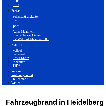
FDP
SPD
Freizeit
Sehenswürdigkeiten
Kino
Sport
Adler Mannheim
Rhein-Neckar Löwen
SV Waldhof Mannheim 07
Blaulicht
Polizei
Feuerwehr
Rotes Kreuz
Johaniter
THW
Vereine
Wohnungsmarkt
Stellenmarkt
Wetter
Fahrzeugbrand in Heidelberg