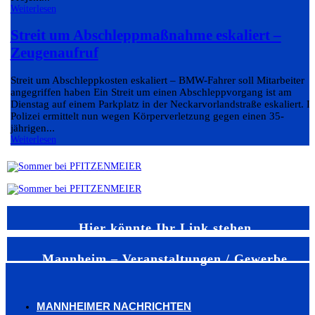
Weiterlesen
Streit um Abschleppmaßnahme eskaliert –
Zeugenaufruf
Streit um Abschleppkosten eskaliert – BMW-Fahrer soll Mitarbeiter
angegriffen haben Ein Streit um einen Abschleppvorgang ist am
Dienstag auf einem Parkplatz in der Neckarvorlandstraße eskaliert. D
Polizei ermittelt nun wegen Körperverletzung gegen einen 35-
jährigen...
Weiterlesen
Hier könnte Ihr Link stehen
Mannheim – Veranstaltungen / Gewerbe
MANNHEIMER NACHRICHTEN