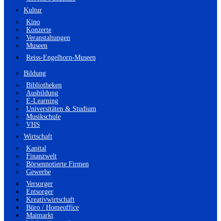
Kultur
Kino
Konzerte
Veranstaltungen
Museen
Reiss-Engelhorn-Museen
Bildung
Bibliotheken
Ausbildung
E-Learning
Universitäten & Studium
Musikschule
VHS
Wirtschaft
Kapital
Finanzwelt
Börsennotierte Firmen
Gewerbe
Versorger
Entsorger
Kreativwirtschaft
Büro / Homeoffice
Maimarkt