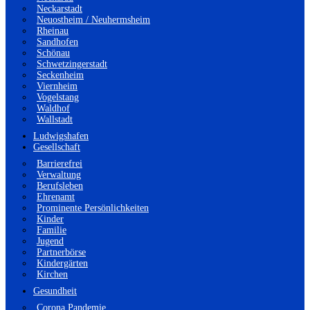
Neckarstadt
Neuostheim / Neuhermsheim
Rheinau
Sandhofen
Schönau
Schwetzingerstadt
Seckenheim
Viernheim
Vogelstang
Waldhof
Wallstadt
Ludwigshafen
Gesellschaft
Barrierefrei
Verwaltung
Berufsleben
Ehrenamt
Prominente Persönlichkeiten
Kinder
Familie
Jugend
Partnerbörse
Kindergärten
Kirchen
Gesundheit
Corona Pandemie