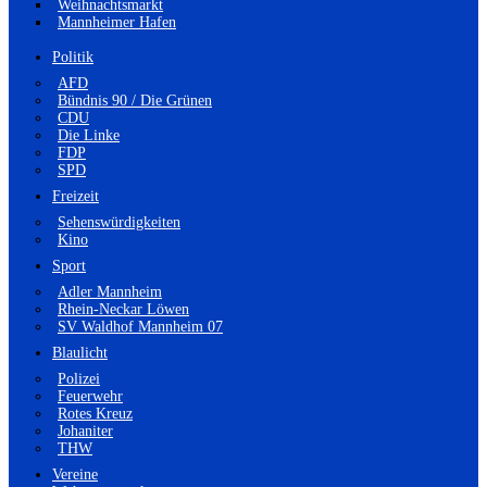
Weihnachtsmarkt
Mannheimer Hafen
Politik
AFD
Bündnis 90 / Die Grünen
CDU
Die Linke
FDP
SPD
Freizeit
Sehenswürdigkeiten
Kino
Sport
Adler Mannheim
Rhein-Neckar Löwen
SV Waldhof Mannheim 07
Blaulicht
Polizei
Feuerwehr
Rotes Kreuz
Johaniter
THW
Vereine