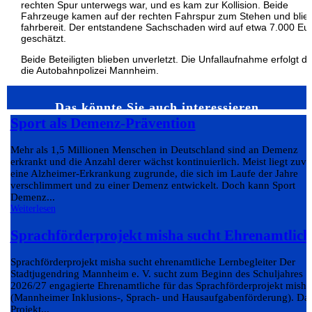
rechten Spur unterwegs war, und es kam zur Kollision. Beide
Fahrzeuge kamen auf der rechten Fahrspur zum Stehen und blie
fahrbereit. Der entstandene Sachschaden wird auf etwa 7.000 Eu
geschätzt.
Beide Beteiligten blieben unverletzt. Die Unfallaufnahme erfolgt d
die Autobahnpolizei Mannheim.
Das könnte Sie auch interessieren…
Sport als Demenz-Prävention
Mehr als 1,5 Millionen Menschen in Deutschland sind an Demenz
erkrankt und die Anzahl derer wächst kontinuierlich. Meist liegt zuvo
eine Alzheimer-Erkrankung zugrunde, die sich im Laufe der Jahre
verschlimmert und zu einer Demenz entwickelt. Doch kann Sport
Demenz...
Weiterlesen
Sprachförderprojekt misha sucht Ehrenamtlich
Sprachförderprojekt misha sucht ehrenamtliche Lernbegleiter Der
Stadtjugendring Mannheim e. V. sucht zum Beginn des Schuljahres
2026/27 engagierte Ehrenamtliche für das Sprachförderprojekt misha
(Mannheimer Inklusions-, Sprach- und Hausaufgabenförderung). Da
Projekt...