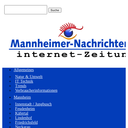
Suchen
nach:
Allgemeines
Natur & Umwelt
IT Technik
Trends
Verbraucherinformationen
Mannheim
Innenstadt / Jungbusch
Feudenheim
Käfertal
Lindenhof
Friedrichsfeld
Neckarau