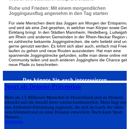
Ruhe und Frieden: Mit einem morgendlichen
Joggingausflug angenehm in den Tag starten
Für viele Menschen dient das Joggen am Morgen der Entspannu
und wird als eine Zeit gesehen, in welcher man Körper sowie Geist
Einklang bringt. In den Städten Mannheim, Heidelberg, Ludwigsh
am Rhein und anderen Gemeinden in der Rhein-Neckar Region gi
es zahlreiche bekannte Joggingstrecken, die sehr beliebt sind und
gerne genutzt werden. Es lohnt sich aber auch, einfach mal Frees
laufen zu gehen und neue Routen auszutesten. Hat man eine
spannende Joggingstrecke gefunden, sollte man diese online mit 
Community teilen und auch anderen Joggingfans die Chance geb
neue Pfade zu beschreiten.
Das könnte Sie auch interessieren…
Sport als Demenz-Prävention
Mehr als 1,5 Millionen Menschen in Deutschland sind an Demenz
erkrankt und die Anzahl derer wächst kontinuierlich. Meist liegt zuvo
eine Alzheimer-Erkrankung zugrunde, die sich im Laufe der Jahre
verschlimmert und zu einer Demenz entwickelt. Doch kann Sport
Demenz...
Weiterlesen