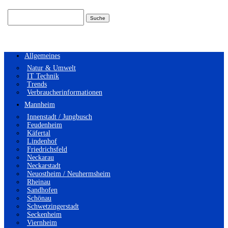
Suchen
nach:
Allgemeines
Natur & Umwelt
IT Technik
Trends
Verbraucherinformationen
Mannheim
Innenstadt / Jungbusch
Feudenheim
Käfertal
Lindenhof
Friedrichsfeld
Neckarau
Neckarstadt
Neuostheim / Neuhermsheim
Rheinau
Sandhofen
Schönau
Schwetzingerstadt
Seckenheim
Viernheim