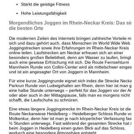
Stärkt die geistige Fitness
Hohe Leistungsfähigkeit
Morgendliches Joggen im Rhein-Neckar Kreis: Das sin
die besten Orte
Die modernen Zeiten des Internets bringen zahlreiche Vorteile mit
sich und dazu gehört auch, dass Menschen im World Wide Web i
Joggingstrecken sowie ihre Erfahrungen im Rhein-Neckar Kreis
online teilen. Laufstrecken am Neckar erfreuen sich an einer
besonders großen Beliebtheit, denn am Wasser zu laufen, bringt
auch eine gewisse Erfrischung mit sich. Die Route Fernsehturm
Mannheim Runde von Collini-Center wird als mittelschwer eingestu
und ist ein angesagter Ort von Joggern in Mannheim.
Für eine kurze Joggingrunde eignet sich indes die Strecke Necka
Parkrun Runde von Ludwigshafen am Rhein, denn hier ist man gu
eine halbe Stunde unterwegs – perfekt für das Joggen vor der Arb
oder aber auch in der Mittagspause, falls man es morgens nicht
schafft, die Laufschuhe zu schnüren.
Eine etwas längere Joggingstrecke im Rhein-Neckar Kreis ist die
Route Neckarwiese Heidelberg – Heidelberger Schloss Runde vo
Molkenkur, denn hier ist man je nach körperlicher Verfassung fast
½ Stunden unterwegs. Fast während der gesamten Strecke hat 
beim Joggen in Heidelberg einen guten Blick auf das Schloss,
wodurch eine besondere Atmosphäre entsteht.