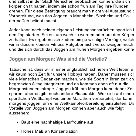
und selbst in der Stadt Menschen beobachten können, die sich
körperlich fit halten, indem sie schon früh am Tag ihre Runden
drehen. Für diese Betätigung braucht man nicht viel Ausrüstung o
Vorbereitung, was das Joggen in Mannheim, Sinsheim und Co.
dermaßen beliebt macht.
Jeder kann nach seinen eigenen Leistungsansprüchen sportlich i
den Tag starten. Sei es, um wach zu werden oder um den Körper f
zu halten. Es ergeben sich zudem einige wichtige Vorzüge, welch
wir in diesem kleinen Fitness Ratgeber nicht verschweigen möcht
und die sich durch das Joggen am frühen Morgen ergeben könne
Joggen am Morgen: Was sind die Vorteile?
Tatsache ist, dass wir in einer unglaublich schnellen Welt leben u
wir kaum noch Zeit für unsere Hobbys haben. Daher müssen sich
viele Menschen Gedanken machen, wie sie Sport in ihren zeitlich
begrenzten Alltag integrieren und da kommen eben oft nur die
Morgenstunden infrage. Joggen früh am Morgen kann daher Zeit
sparen, aber es gibt noch andere Pluspunkte. Wer sich auf einen
sportlichen Wettkampf wie einen Marathon vorbereitet, der kann
morgens joggen, um eine Wettkampfvorbereitung einzuleiten. Die
Vorteile von Joggen am Morgen können aber auch wie folgt
aussehen:
Baut eine nachhaltige Laufroutine auf
Hohes Maß an Konzentration