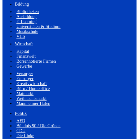
Bildung
Bibliotheken
Ausbildung
E-Learning
Universitäten & Studium
Musikschule
VHS
Wirtschaft
Kapital
Finanzwelt
Börsennotierte Firmen
Gewerbe
Versorger
Entsorger
Kreativwirtschaft
Büro / Homeoffice
Maimarkt
Weihnachtsmarkt
Mannheimer Hafen
Politik
AFD
Bündnis 90 / Die Grünen
CDU
Die Linke