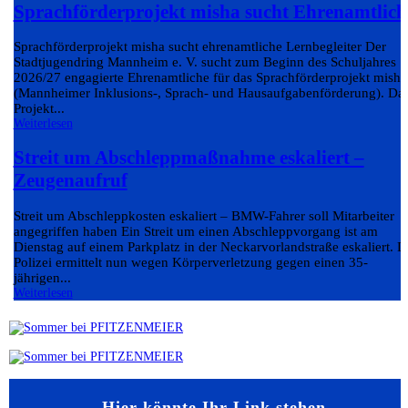
Sprachförderprojekt misha sucht Ehrenamtlich
Sprachförderprojekt misha sucht ehrenamtliche Lernbegleiter Der
Stadtjugendring Mannheim e. V. sucht zum Beginn des Schuljahres
2026/27 engagierte Ehrenamtliche für das Sprachförderprojekt misha
(Mannheimer Inklusions-, Sprach- und Hausaufgabenförderung). Da
Projekt...
Weiterlesen
Streit um Abschleppmaßnahme eskaliert –
Zeugenaufruf
Streit um Abschleppkosten eskaliert – BMW-Fahrer soll Mitarbeiter
angegriffen haben Ein Streit um einen Abschleppvorgang ist am
Dienstag auf einem Parkplatz in der Neckarvorlandstraße eskaliert. D
Polizei ermittelt nun wegen Körperverletzung gegen einen 35-
jährigen...
Weiterlesen
Hier könnte Ihr Link stehen