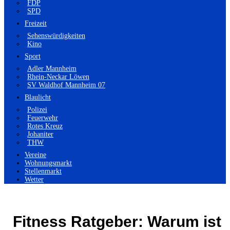
FDP
SPD
Freizeit
Sehenswürdigkeiten
Kino
Sport
Adler Mannheim
Rhein-Neckar Löwen
SV Waldhof Mannheim 07
Blaulicht
Polizei
Feuerwehr
Rotes Kreuz
Johaniter
THW
Vereine
Wohnungsmarkt
Stellenmarkt
Wetter
Fitness Ratgeber: Warum ist