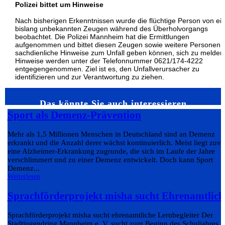
Polizei bittet um Hinweise
Nach bisherigen Erkenntnissen wurde die flüchtige Person von e
bislang unbekannten Zeugen während des Überholvorgangs
beobachtet. Die Polizei Mannheim hat die Ermittlungen
aufgenommen und bittet diesen Zeugen sowie weitere Personen, 
sachdienliche Hinweise zum Unfall geben können, sich zu melden
Hinweise werden unter der Telefonnummer 0621/174-4222
entgegengenommen. Ziel ist es, den Unfallverursacher zu
identifizieren und zur Verantwortung zu ziehen.
Das könnte Sie auch interessieren…
Sport als Demenz-Prävention
Mehr als 1,5 Millionen Menschen in Deutschland sind an Demenz
erkrankt und die Anzahl derer wächst kontinuierlich. Meist liegt zuvo
eine Alzheimer-Erkrankung zugrunde, die sich im Laufe der Jahre
verschlimmert und zu einer Demenz entwickelt. Doch kann Sport
Demenz...
Weiterlesen
Sprachförderprojekt misha sucht Ehrenamtlich
Sprachförderprojekt misha sucht ehrenamtliche Lernbegleiter Der
Stadtjugendring Mannheim e. V. sucht zum Beginn des Schuljahres