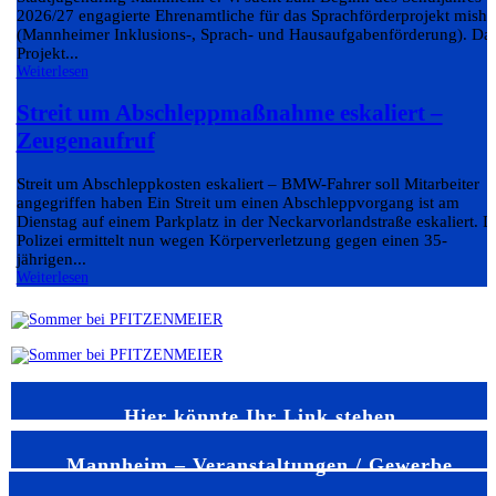
2026/27 engagierte Ehrenamtliche für das Sprachförderprojekt misha
(Mannheimer Inklusions-, Sprach- und Hausaufgabenförderung). Da
Projekt...
Weiterlesen
Streit um Abschleppmaßnahme eskaliert –
Zeugenaufruf
Streit um Abschleppkosten eskaliert – BMW-Fahrer soll Mitarbeiter
angegriffen haben Ein Streit um einen Abschleppvorgang ist am
Dienstag auf einem Parkplatz in der Neckarvorlandstraße eskaliert. D
Polizei ermittelt nun wegen Körperverletzung gegen einen 35-
jährigen...
Weiterlesen
Hier könnte Ihr Link stehen
Mannheim – Veranstaltungen / Gewerbe