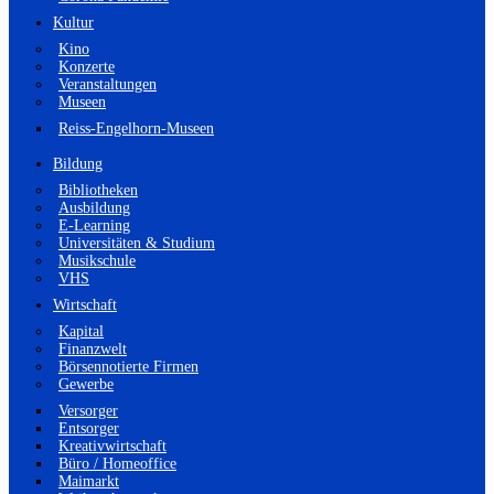
Kultur
Kino
Konzerte
Veranstaltungen
Museen
Reiss-Engelhorn-Museen
Bildung
Bibliotheken
Ausbildung
E-Learning
Universitäten & Studium
Musikschule
VHS
Wirtschaft
Kapital
Finanzwelt
Börsennotierte Firmen
Gewerbe
Versorger
Entsorger
Kreativwirtschaft
Büro / Homeoffice
Maimarkt