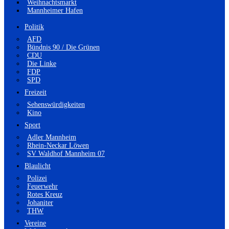
Weihnachtsmarkt
Mannheimer Hafen
Politik
AFD
Bündnis 90 / Die Grünen
CDU
Die Linke
FDP
SPD
Freizeit
Sehenswürdigkeiten
Kino
Sport
Adler Mannheim
Rhein-Neckar Löwen
SV Waldhof Mannheim 07
Blaulicht
Polizei
Feuerwehr
Rotes Kreuz
Johaniter
THW
Vereine