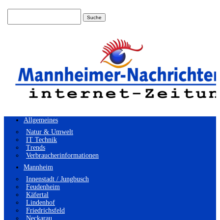
Suchen
nach:
Allgemeines
Natur & Umwelt
IT Technik
Trends
Verbraucherinformationen
Mannheim
Innenstadt / Jungbusch
Feudenheim
Käfertal
Lindenhof
Friedrichsfeld
Neckarau