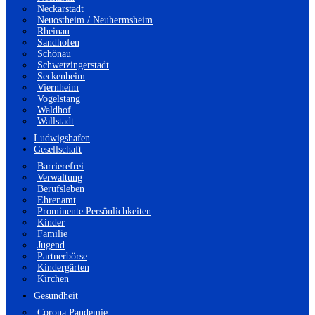
Neckarstadt
Neuostheim / Neuhermsheim
Rheinau
Sandhofen
Schönau
Schwetzingerstadt
Seckenheim
Viernheim
Vogelstang
Waldhof
Wallstadt
Ludwigshafen
Gesellschaft
Barrierefrei
Verwaltung
Berufsleben
Ehrenamt
Prominente Persönlichkeiten
Kinder
Familie
Jugend
Partnerbörse
Kindergärten
Kirchen
Gesundheit
Corona Pandemie