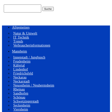
Suchen
nach:
Allgemeines
Natur & Umwelt
IT Technik
Trends
Verbraucherinformationen
Mannheim
Innenstadt / Jungbusch
Feudenheim
Käfertal
Lindenhof
Friedrichsfeld
Neckarau
Neckarstadt
Neuostheim / Neuhermsheim
Rheinau
Sandhofen
Schönau
Schwetzingerstadt
Seckenheim
Viernheim