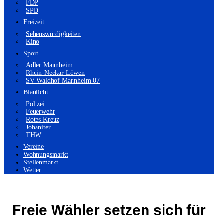
FDP
SPD
Freizeit
Sehenswürdigkeiten
Kino
Sport
Adler Mannheim
Rhein-Neckar Löwen
SV Waldhof Mannheim 07
Blaulicht
Polizei
Feuerwehr
Rotes Kreuz
Johaniter
THW
Vereine
Wohnungsmarkt
Stellenmarkt
Wetter
Freie Wähler setzen sich für