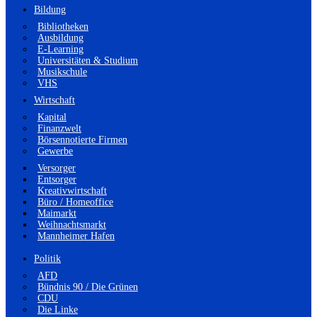
Bildung
Bibliotheken
Ausbildung
E-Learning
Universitäten & Studium
Musikschule
VHS
Wirtschaft
Kapital
Finanzwelt
Börsennotierte Firmen
Gewerbe
Versorger
Entsorger
Kreativwirtschaft
Büro / Homeoffice
Maimarkt
Weihnachtsmarkt
Mannheimer Hafen
Politik
AFD
Bündnis 90 / Die Grünen
CDU
Die Linke