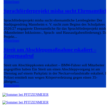
Weiterlesen
Sprachförderprojekt misha sucht Ehrenamtlich
Sprachförderprojekt misha sucht ehrenamtliche Lernbegleiter Der
Stadtjugendring Mannheim e. V. sucht zum Beginn des Schuljahres
2026/27 engagierte Ehrenamtliche für das Sprachförderprojekt misha
(Mannheimer Inklusions-, Sprach- und Hausaufgabenförderung). Da
Projekt...
Weiterlesen
Streit um Abschleppmaßnahme eskaliert –
Zeugenaufruf
Streit um Abschleppkosten eskaliert – BMW-Fahrer soll Mitarbeiter
angegriffen haben Ein Streit um einen Abschleppvorgang ist am
Dienstag auf einem Parkplatz in der Neckarvorlandstraße eskaliert. D
Polizei ermittelt nun wegen Körperverletzung gegen einen 35-
jährigen...
Weiterlesen