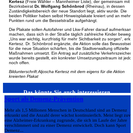
Kertesz
(Freie Wähler – Mannheimer Liste), der gemeinsam mit
Bezirksbeirat
Dr. Wolfgang Schönbrod
(Rheinau), in dessen
Zuständigkeitsbereich der neue Standort liegt, aktiv wurde. Die
beiden Politiker haben selbst Hinweisplakate kreiert und an mehr
Punkten rund um die Besselstraße aufgehängt.
Die Plakate sollen Autofahrer und Lkw-Fahrer darauf aufmerksam
machen, dass sich in der Straße täglich zahlreiche Kinder bewege
„Uns war wichtig, kurzfristig für mehr Sichtbarkeit zu sorgen“, erkl
Kertesz. Dr. Schönbrod ergänzte, die Aktion solle das Bewusstsei
für die neue Situation schärfen, bis die Stadtverwaltung offizielle
Maßnahmen umsetzt. Ein Antrag auf zusätzliche Verkehrszeichen
wurde bereits gestellt, ein konkreter Umsetzungszeitraum ist jedo
noch offen.
Bildunterschrift:Aljoscha Kertesz mit dem eigens für die Aktion
kreierten Plakat
Das könnte Sie auch interessieren…
Sport als Demenz-Prävention
Mehr als 1,5 Millionen Menschen in Deutschland sind an Demenz
erkrankt und die Anzahl derer wächst kontinuierlich. Meist liegt zuvo
eine Alzheimer-Erkrankung zugrunde, die sich im Laufe der Jahre
verschlimmert und zu einer Demenz entwickelt. Doch kann Sport
Demenz...