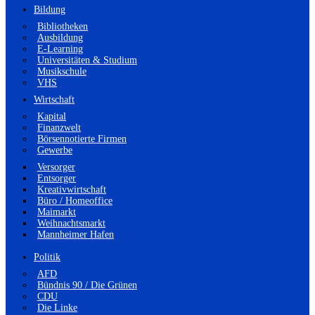
Bildung
Bibliotheken
Ausbildung
E-Learning
Universitäten & Studium
Musikschule
VHS
Wirtschaft
Kapital
Finanzwelt
Börsennotierte Firmen
Gewerbe
Versorger
Entsorger
Kreativwirtschaft
Büro / Homeoffice
Maimarkt
Weihnachtsmarkt
Mannheimer Hafen
Politik
AFD
Bündnis 90 / Die Grünen
CDU
Die Linke