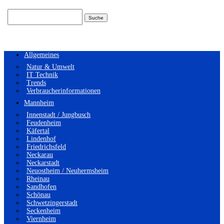
Suchen
nach:
Allgemeines
Natur & Umwelt
IT Technik
Trends
Verbraucherinformationen
Mannheim
Innenstadt / Jungbusch
Feudenheim
Käfertal
Lindenhof
Friedrichsfeld
Neckarau
Neckarstadt
Neuostheim / Neuhermsheim
Rheinau
Sandhofen
Schönau
Schwetzingerstadt
Seckenheim
Viernheim