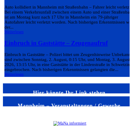
Auto kollidiert in Mannheim mit Straßenbahn – Fahrer leicht verletzt
Bei einem Verkehrsunfall zwischen einem Auto und einer Straßenba
ist am Montag kurz nach 17 Uhr in Mannheim ein 79-jähriger
Autofahrer leicht verletzt worden. Nach bisherigen Erkenntnissen wa
der...
Weiterlesen
Einbruch in Gaststätte – Zeugenaufruf
Einbruch in Gaststätte – Polizei bittet um Zeugenhinweise Unbekann
sind zwischen Sonntag, 2. August, 0:15 Uhr, und Montag, 3. August
2026, 13:15 Uhr, in eine Gaststätte in der Lindenstraße in Schwetzin
eingebrochen. Nach bisherigen Erkenntnissen gelangten die...
Weiterlesen
Hier könnte Ihr Link stehen
Mannheim – Veranstaltungen / Gewerbe