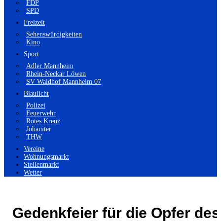
FDP
SPD
Freizeit
Sehenswürdigkeiten
Kino
Sport
Adler Mannheim
Rhein-Neckar Löwen
SV Waldhof Mannheim 07
Blaulicht
Polizei
Feuerwehr
Rotes Kreuz
Johaniter
THW
Vereine
Wohnungsmarkt
Stellenmarkt
Wetter
Gedenkfeier für die Opfer des