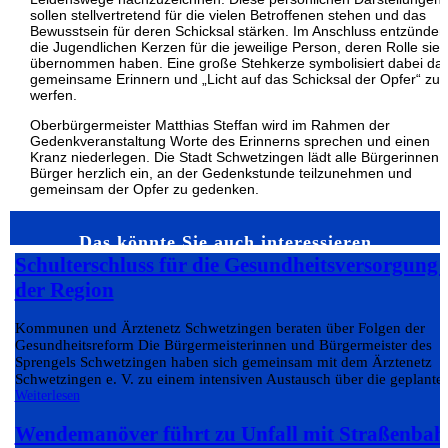
sollen stellvertretend für die vielen Betroffenen stehen und das
Bewusstsein für deren Schicksal stärken. Im Anschluss entzünden
die Jugendlichen Kerzen für die jeweilige Person, deren Rolle sie
übernommen haben. Eine große Stehkerze symbolisiert dabei da
gemeinsame Erinnern und „Licht auf das Schicksal der Opfer“ zu
werfen.
Oberbürgermeister Matthias Steffan wird im Rahmen der
Gedenkveranstaltung Worte des Erinnerns sprechen und einen
Kranz niederlegen. Die Stadt Schwetzingen lädt alle Bürgerinnen 
Bürger herzlich ein, an der Gedenkstunde teilzunehmen und
gemeinsam der Opfer zu gedenken.
Das könnte Sie auch interessieren…
Schulterschluss für die Gesundheitsversorgung 
der Region
Kommunen und Ärztenetz Schwetzingen beraten über Folgen der
Gesundheitsreform Die Bürgermeisterinnen und Bürgermeister des
Sprengels Schwetzingen haben sich gemeinsam mit dem Ärztenetz
Schwetzingen e. V. zu einem intensiven Austausch über die geplante.
Weiterlesen
Wendemanöver führt zu Unfall mit Straßenbah