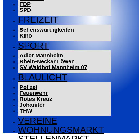
FDP
SPD
FREIZEIT
Sehenswürdigkeiten
Kino
SPORT
Adler Mannheim
Rhein-Neckar Löwen
SV Waldhof Mannheim 07
BLAULICHT
Polizei
Feuerwehr
Rotes Kreuz
Johaniter
THW
VEREINE
WOHNUNGSMARKT
STELLENMARKT