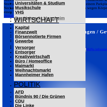
Universitäten & Studium
Der Mannheimer Wasserturm
Streit um einen Abschleppvorgang ist am Dienstag auf einem Parkpla
Musikschule
Das Technoseum Mannheim
Neckarvorlandstraße eskaliert. Die Polizei ermittelt nun wegen Körp
VHS
einen 35-jährigen...
Die Alte Feuerwache
Weiterlesen
Der Maimarkt Mannheim
WIRTSCHAFT
LESERBRIEFE
Kapital
ARCHIV
Mannheim – Veranstaltungen / Ge
Finanzwelt
Das Neueste
Börsennotierte Firmen
Leitartikel
Gewerbe
WERBUNG
Versorger
Entsorger
Kreativwirtschaft
Büro / Homeoffice
Maimarkt
Weihnachtsmarkt
Mannheimer Hafen
POLITIK
AFD
Bündnis 90 / Die Grünen
CDU
Die Linke