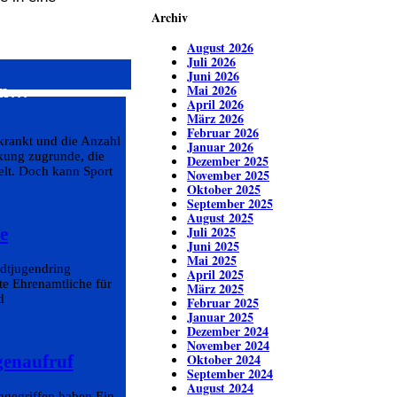
Archiv
August 2026
Juli 2026
Juni 2026
ren…
Mai 2026
April 2026
März 2026
Februar 2026
krankt und die Anzahl
Januar 2026
nkung zugrunde, die
Dezember 2025
elt. Doch kann Sport
November 2025
Oktober 2025
September 2025
August 2025
Juli 2025
e
Juni 2025
Mai 2025
adtjugendring
April 2025
e Ehrenamtliche für
März 2025
d
Februar 2025
Januar 2025
Dezember 2024
November 2024
Oktober 2024
genaufruf
September 2024
August 2024
ngegriffen haben Ein