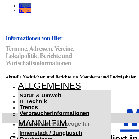
Folgen
Folgen
Informationen von Hier
Termine, Adressen, Vereine,
Lokalpolitik, Berichte und
Wirtschaftsinformationen
Aktuelle Nachrichten und Berichte aus Mannheim und Ludwigshafen
ALLGEMEINES
Natur & Umwelt
IT Technik
Trends
Verbraucherinformationen
< UKRAINE >
MANNHEIM
Kommunale Fahrzeuge für
Czernowitz
Innenstadt / Jungbusch
Nutzfahrzeuge für Czernowitz
Gesuchter Mann randaliert in