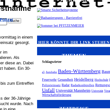
estnahme
Polizei
vormittag in einem
HIER KÖNNTE IHR LINK STEHEN
ieinsatz gesorgt.
r im
THEMEN
lieren. Als
Schlagwörter
 er diese an. Dabei
tzt haben. Ein 30-
Baden-Württemberg
Bau
a5
Autobahn
Heidelberg
Feuerwehr
Gesundheit
Hochschule
bis zum Eintreffen
Radar
Rettungsd
Polizeieinsatz
Radarkonbtrollen
Unfall
Universität Mannheim
Univesität
Vera
Wirtschaftsförderung
ss der 36-Jährige
sucht wurde. Nach
ZEITREISE
e in eine