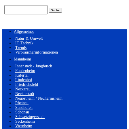
Suchen
nach:
Allgemeines
Natur & Umwelt
IT Technik
Trends
Verbraucherinformationen
Mannheim
Innenstadt / Jungbusch
Feudenheim
Käfertal
Lindenhof
Friedrichsfeld
Neckarau
Neckarstadt
Neuostheim / Neuhermsheim
Rheinau
Sandhofen
Schönau
Schwetzingerstadt
Seckenheim
Viernheim