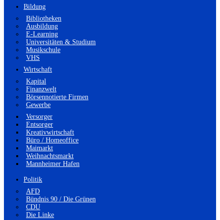
Bildung
Bibliotheken
Ausbildung
E-Learning
Universitäten & Studium
Musikschule
VHS
Wirtschaft
Kapital
Finanzwelt
Börsennotierte Firmen
Gewerbe
Versorger
Entsorger
Kreativwirtschaft
Büro / Homeoffice
Maimarkt
Weihnachtsmarkt
Mannheimer Hafen
Politik
AFD
Bündnis 90 / Die Grünen
CDU
Die Linke