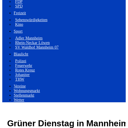
FDP
SPD
Freizeit
Sehenswürdigkeiten
Kino
Sport
Adler Mannheim
Rhein-Neckar Löwen
SV Waldhof Mannheim 07
Blaulicht
Polizei
Feuerwehr
Rotes Kreuz
Johaniter
THW
Vereine
Wohnungsmarkt
Stellenmarkt
Wetter
Grüner Dienstag in Mannheim