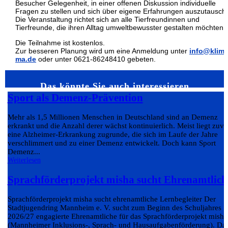
Besucher Gelegenheit, in einer offenen Diskussion individuelle
Fragen zu stellen und sich über eigene Erfahrungen auszutausch
Die Veranstaltung richtet sich an alle Tierfreundinnen und
Tierfreunde, die ihren Alltag umweltbewusster gestalten möchten.
Die Teilnahme ist kostenlos.
Zur besseren Planung wird um eine Anmeldung unter
info@klima
ma.de
oder unter 0621-86248410 gebeten.
Das könnte Sie auch interessieren…
Sport als Demenz-Prävention
Mehr als 1,5 Millionen Menschen in Deutschland sind an Demenz
erkrankt und die Anzahl derer wächst kontinuierlich. Meist liegt zuvo
eine Alzheimer-Erkrankung zugrunde, die sich im Laufe der Jahre
verschlimmert und zu einer Demenz entwickelt. Doch kann Sport
Demenz...
Weiterlesen
Sprachförderprojekt misha sucht Ehrenamtlich
Sprachförderprojekt misha sucht ehrenamtliche Lernbegleiter Der
Stadtjugendring Mannheim e. V. sucht zum Beginn des Schuljahres
2026/27 engagierte Ehrenamtliche für das Sprachförderprojekt misha
(Mannheimer Inklusions-, Sprach- und Hausaufgabenförderung). Da