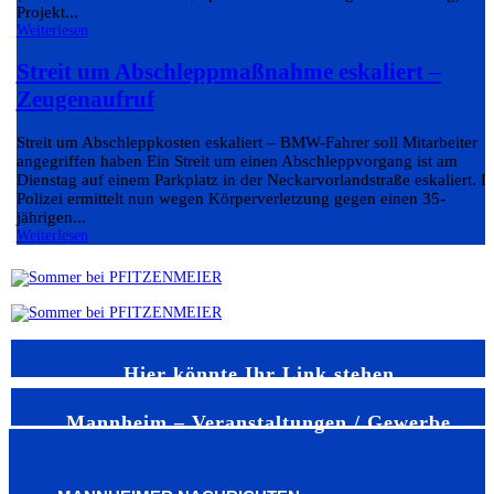
Projekt...
Weiterlesen
Streit um Abschleppmaßnahme eskaliert –
Zeugenaufruf
Streit um Abschleppkosten eskaliert – BMW-Fahrer soll Mitarbeiter
angegriffen haben Ein Streit um einen Abschleppvorgang ist am
Dienstag auf einem Parkplatz in der Neckarvorlandstraße eskaliert. D
Polizei ermittelt nun wegen Körperverletzung gegen einen 35-
jährigen...
Weiterlesen
Hier könnte Ihr Link stehen
Mannheim – Veranstaltungen / Gewerbe