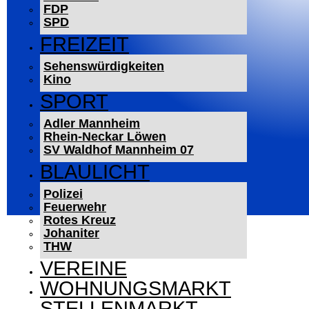
FDP
SPD
FREIZEIT
Sehenswürdigkeiten
Kino
SPORT
Adler Mannheim
Rhein-Neckar Löwen
SV Waldhof Mannheim 07
BLAULICHT
Polizei
Feuerwehr
Rotes Kreuz
Johaniter
THW
VEREINE
WOHNUNGSMARKT
STELLENMARKT