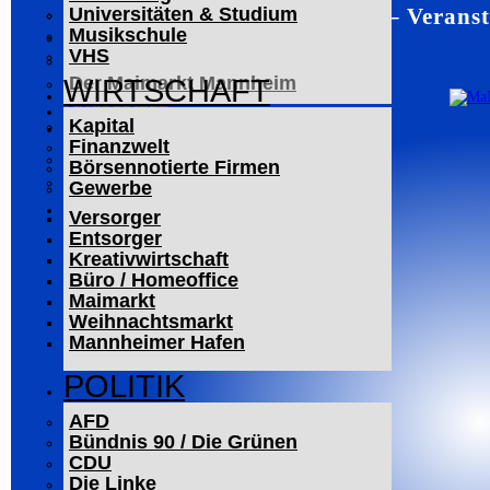
Mannheim – Veranst
Universitäten & Studium
Der Mannheimer Wasserturm
Musikschule
Das Technoseum Mannheim
VHS
Die Alte Feuerwache
Der Maimarkt Mannheim
WIRTSCHAFT
LESERBRIEFE
Kapital
ARCHIV
Finanzwelt
Das Neueste
Börsennotierte Firmen
Leitartikel
Gewerbe
WERBUNG
Versorger
Entsorger
Kreativwirtschaft
Büro / Homeoffice
Maimarkt
Weihnachtsmarkt
Mannheimer Hafen
POLITIK
AFD
Bündnis 90 / Die Grünen
CDU
Die Linke