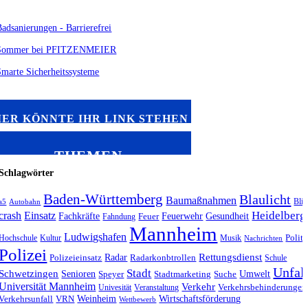
IER KÖNNTE IHR LINK STEHEN
THEMEN
Schlagwörter
Baden-Württemberg
Blaulicht
Baumaßnahmen
Blit
a5
Autobahn
Heidelberg
crash
Einsatz
Fachkräfte
Feuerwehr
Gesundheit
Fahndung
Feuer
Mannheim
Ludwigshafen
Hochschule
Kultur
Musik
Politi
Nachrichten
Polizei
Radar
Rettungsdienst
Polizeieinsatz
Radarkonbtrollen
Schule
Unfal
Stadt
Schwetzingen
Senioren
Umwelt
Speyer
Stadtmarketing
Suche
Universität Mannheim
Verkehr
Univesität
Veranstaltung
Verkehrsbehinderungen
Weinheim
Wirtschaftsförderung
Verkehrsunfall
VRN
Wettbewerb