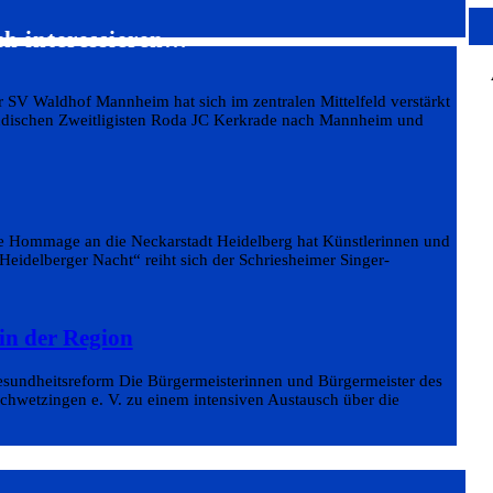
ch interessieren…
 SV Waldhof Mannheim hat sich im zentralen Mittelfeld verstärkt
ländischen Zweitligisten Roda JC Kerkrade nach Mannheim und
he Hommage an die Neckarstadt Heidelberg hat Künstlerinnen und
„Heidelberger Nacht“ reiht sich der Schriesheimer Singer-
in der Region
undheitsreform Die Bürgermeisterinnen und Bürgermeister des
hwetzingen e. V. zu einem intensiven Austausch über die