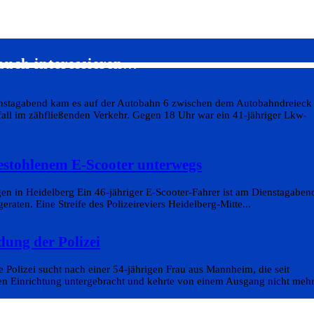
auch interessieren…
ienstagabend kam es auf der Autobahn 6 zwischen dem Autobahndreieck
l im zähfließenden Verkehr. Gegen 18 Uhr war ein 41-jähriger Lkw-
estohlenem E-Scooter unterwegs
gen in Heidelberg Ein 46-jähriger E-Scooter-Fahrer ist am Dienstagaben
eraten. Eine Streife des Polizeireviers Heidelberg-Mitte...
dung der Polizei
 Polizei sucht nach einer 54-jährigen Frau aus Mannheim, die seit
hen Einrichtung untergebracht und kehrte von einem Ausgang nicht mehr.