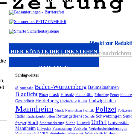
Direkt zur Redakti
redaktion@mannheimer-nachrichten.
HIER KÖNNTE IHR LINK STEHEN
die
THEMEN
Schlagwörter
n,
Baden-Württemberg
it
Baumaßnahmen
a5
Autobahn
Blaulicht
crash
Einsatz
Fachkräfte
Feuerw
Blitzer
Fahndung
Feuer
Heidelberg
Ludwigshafen
Gesundheit
Hochschule
Kultur
Mannheim
Polizei
Musik
Politik
Polizeiein
Nachrichten
Radar
Rettungsdienst
Schwetzingen
Senio
Radarkonbtrollen
Schule
Unfall
Stadt
Universität
Umwelt
Speyer
Stadtmarketing
Suche
Mannheim
Verkehr
Univesität
Veranstaltung
Verkehrsbehinderungen
Weinheim
Wirtschaftsförderung
Verkehrsunfall
VRN
Wettbewerb