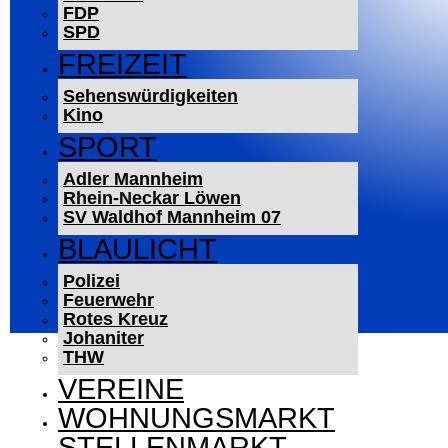
FDP
SPD
FREIZEIT
Sehenswürdigkeiten
Kino
SPORT
Adler Mannheim
Rhein-Neckar Löwen
SV Waldhof Mannheim 07
BLAULICHT
Polizei
Feuerwehr
Rotes Kreuz
Johaniter
THW
VEREINE
WOHNUNGSMARKT
STELLENMARKT