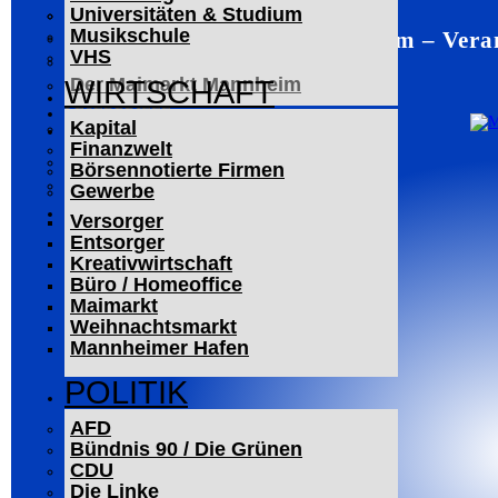
Universitäten & Studium
Der Mannheimer Wasserturm
Musikschule
Mannheim – Veran
Das Technoseum Mannheim
VHS
Die Alte Feuerwache
Der Maimarkt Mannheim
WIRTSCHAFT
LESERBRIEFE
Kapital
ARCHIV
Finanzwelt
Das Neueste
Börsennotierte Firmen
Leitartikel
Gewerbe
WERBUNG
Versorger
Entsorger
Kreativwirtschaft
Büro / Homeoffice
Maimarkt
Weihnachtsmarkt
Mannheimer Hafen
POLITIK
AFD
Bündnis 90 / Die Grünen
CDU
Die Linke