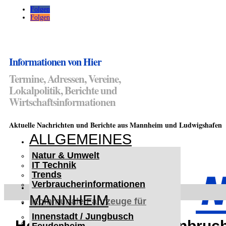
Folgen
Folgen
Informationen von Hier
Termine, Adressen, Vereine,
Lokalpolitik, Berichte und
Wirtschaftsinformationen
Aktuelle Nachrichten und Berichte aus Mannheim und Ludwigshafen
ALLGEMEINES
Natur & Umwelt
IT Technik
Trends
Verbraucherinformationen
< UKRAINE >
MANNHEIM
Kommunale Fahrzeuge für
Czernowitz
Innenstadt / Jungbusch
Nutzfahrzeuge für Czernowitz
Heidelberg-Altstadt: Einbru