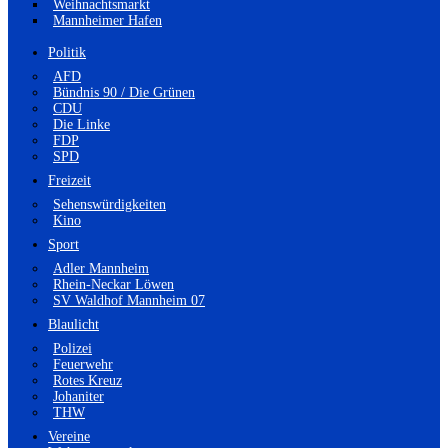
Weihnachtsmarkt
Mannheimer Hafen
Politik
AFD
Bündnis 90 / Die Grünen
CDU
Die Linke
FDP
SPD
Freizeit
Sehenswürdigkeiten
Kino
Sport
Adler Mannheim
Rhein-Neckar Löwen
SV Waldhof Mannheim 07
Blaulicht
Polizei
Feuerwehr
Rotes Kreuz
Johaniter
THW
Vereine