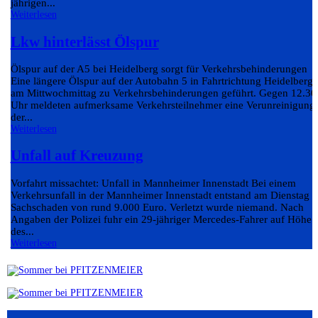
jährigen...
Weiterlesen
Lkw hinterlässt Ölspur
Ölspur auf der A5 bei Heidelberg sorgt für Verkehrsbehinderungen
Eine längere Ölspur auf der Autobahn 5 in Fahrtrichtung Heidelberg 
am Mittwochmittag zu Verkehrsbehinderungen geführt. Gegen 12.30
Uhr meldeten aufmerksame Verkehrsteilnehmer eine Verunreinigung
der...
Weiterlesen
Unfall auf Kreuzung
Vorfahrt missachtet: Unfall in Mannheimer Innenstadt Bei einem
Verkehrsunfall in der Mannheimer Innenstadt entstand am Dienstag e
Sachschaden von rund 9.000 Euro. Verletzt wurde niemand. Nach
Angaben der Polizei fuhr ein 29-jähriger Mercedes-Fahrer auf Höhe
des...
Weiterlesen