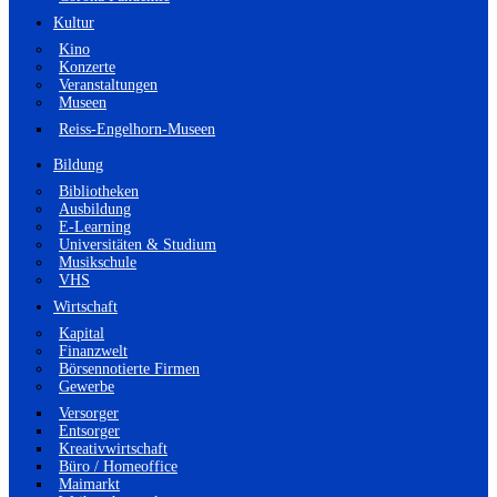
Kultur
Kino
Konzerte
Veranstaltungen
Museen
Reiss-Engelhorn-Museen
Bildung
Bibliotheken
Ausbildung
E-Learning
Universitäten & Studium
Musikschule
VHS
Wirtschaft
Kapital
Finanzwelt
Börsennotierte Firmen
Gewerbe
Versorger
Entsorger
Kreativwirtschaft
Büro / Homeoffice
Maimarkt