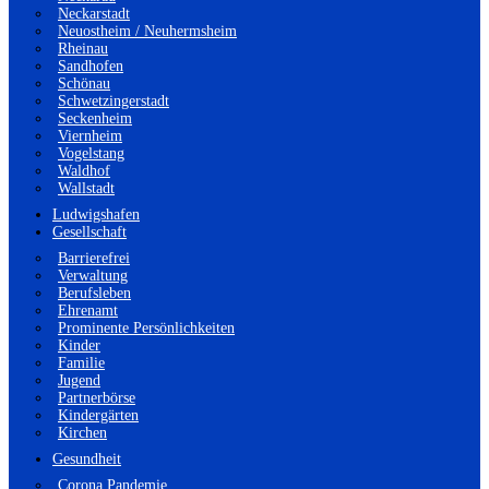
Neckarstadt
Neuostheim / Neuhermsheim
Rheinau
Sandhofen
Schönau
Schwetzingerstadt
Seckenheim
Viernheim
Vogelstang
Waldhof
Wallstadt
Ludwigshafen
Gesellschaft
Barrierefrei
Verwaltung
Berufsleben
Ehrenamt
Prominente Persönlichkeiten
Kinder
Familie
Jugend
Partnerbörse
Kindergärten
Kirchen
Gesundheit
Corona Pandemie