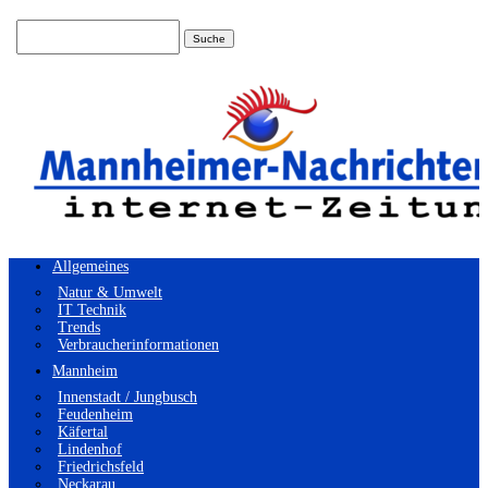
Suchen
nach:
Allgemeines
Natur & Umwelt
IT Technik
Trends
Verbraucherinformationen
Mannheim
Innenstadt / Jungbusch
Feudenheim
Käfertal
Lindenhof
Friedrichsfeld
Neckarau