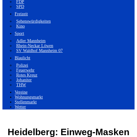
FDP
SPD
Freizeit
Sehenswürdigkeiten
Kino
Sport
Adler Mannheim
Rhein-Neckar Löwen
SV Waldhof Mannheim 07
Blaulicht
Polizei
Feuerwehr
Rotes Kreuz
Johaniter
THW
Vereine
Wohnungsmarkt
Stellenmarkt
Wetter
Heidelberg: Einweg-Masken