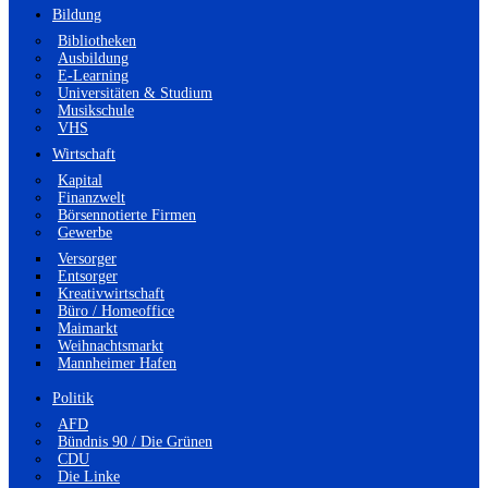
Bildung
Bibliotheken
Ausbildung
E-Learning
Universitäten & Studium
Musikschule
VHS
Wirtschaft
Kapital
Finanzwelt
Börsennotierte Firmen
Gewerbe
Versorger
Entsorger
Kreativwirtschaft
Büro / Homeoffice
Maimarkt
Weihnachtsmarkt
Mannheimer Hafen
Politik
AFD
Bündnis 90 / Die Grünen
CDU
Die Linke