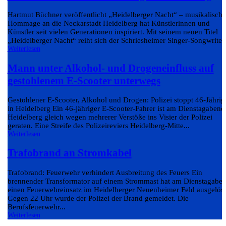
Hartmut Büchner veröffentlicht „Heidelberger Nacht“ – musikalische
Hommage an die Neckarstadt Heidelberg hat Künstlerinnen und
Künstler seit vielen Generationen inspiriert. Mit seinem neuen Titel
„Heidelberger Nacht“ reiht sich der Schriesheimer Singer-Songwriter.
Weiterlesen
Mann unter Alkohol- und Drogeneinfluss auf
gestohlenem E-Scooter unterwegs
Gestohlener E-Scooter, Alkohol und Drogen: Polizei stoppt 46-Jährig
in Heidelberg Ein 46-jähriger E-Scooter-Fahrer ist am Dienstagabend
Heidelberg gleich wegen mehrerer Verstöße ins Visier der Polizei
geraten. Eine Streife des Polizeireviers Heidelberg-Mitte...
Weiterlesen
Trafobrand an Stromkabel
Trafobrand: Feuerwehr verhindert Ausbreitung des Feuers Ein
brennender Transformator auf einem Strommast hat am Dienstagabe
einen Feuerwehreinsatz im Heidelberger Neuenheimer Feld ausgelöst
Gegen 22 Uhr wurde der Polizei der Brand gemeldet. Die
Berufsfeuerwehr...
Weiterlesen