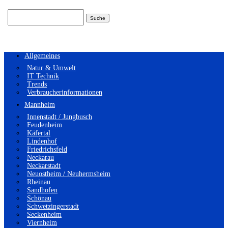
Suchen
nach:
Allgemeines
Natur & Umwelt
IT Technik
Trends
Verbraucherinformationen
Mannheim
Innenstadt / Jungbusch
Feudenheim
Käfertal
Lindenhof
Friedrichsfeld
Neckarau
Neckarstadt
Neuostheim / Neuhermsheim
Rheinau
Sandhofen
Schönau
Schwetzingerstadt
Seckenheim
Viernheim