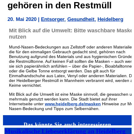
gehören in den Restmüll
20. Mai 2020
|
Entsorger
,
Gesundheit
,
Heidelberg
Mit Blick auf die Umwelt: Bitte waschbare Maske
nutzen
Mund-Nasen-Bedeckungen aus Zellstoff oder anderen Materialien
die für den einmaligen Gebrauch gedacht sind, gehören nach
Benutzung aufgrund des Materials und aus hygienischen Gründen
die Restmülltonne. Auf keinen Fall sollten die Masken – auch wen
sie sich papierähnlich anfühlen – über die Papier-, Bioabfalltonne,
oder die Gelbe Tonne entsorgt werden. Das gilt auch für
Einmalhandschuhe aus Latex, Venyl oder anderen Materialien. D
der Heidelberger Restmüll in Mannheim verbrannt wird, werden al
Keime vernichtet.
Mit Blick auf die Umwelt ist eine Maske sinnvoll, die gewaschen u
mehrmals genutzt werden kann. Die Stadt bietet auf ihrer
Internetseite unter
www.heidelberg.de/masken
Hinweise zur Mu
Nasen-Bedeckung und Tipps zum Selbernähen.
Das könnte Sie auch interessieren…
Musikalische Liebeserklärung an Heidelberg