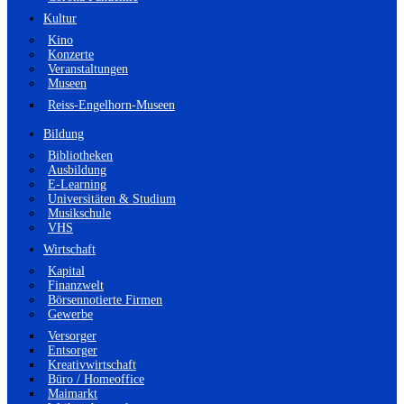
Kultur
Kino
Konzerte
Veranstaltungen
Museen
Reiss-Engelhorn-Museen
Bildung
Bibliotheken
Ausbildung
E-Learning
Universitäten & Studium
Musikschule
VHS
Wirtschaft
Kapital
Finanzwelt
Börsennotierte Firmen
Gewerbe
Versorger
Entsorger
Kreativwirtschaft
Büro / Homeoffice
Maimarkt