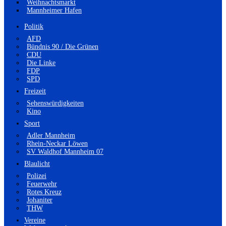
Weihnachtsmarkt
Mannheimer Hafen
Politik
AFD
Bündnis 90 / Die Grünen
CDU
Die Linke
FDP
SPD
Freizeit
Sehenswürdigkeiten
Kino
Sport
Adler Mannheim
Rhein-Neckar Löwen
SV Waldhof Mannheim 07
Blaulicht
Polizei
Feuerwehr
Rotes Kreuz
Johaniter
THW
Vereine