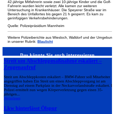
42-jährige Mitfahrerin sowie zwei 10-jährige Kinder und die Golf-
Fahrerin wurden leicht verletzt. Alle kamen zur weiteren
Untersuchung in Krankenhäuser. Die Speyerer Straße war im
Bereich des Unfallortes bis gegen 21 h gesperrt. Es kam zu
gerinfügigen Verkehrsbehinderungen.
Quelle: Polizeipräsidium Mannheim
Weitere Polizeiberichte aus Wiesloch, Walldorf und der Umgebun
in unserer Rubrik:
Blaulicht
Das könnte Sie auch interessieren…
Streit um Abschleppmaßnahme eskaliert –
Zeugenaufruf
Streit um Abschleppkosten eskaliert – BMW-Fahrer soll Mitarbeiter
angegriffen haben Ein Streit um einen Abschleppvorgang ist am
Dienstag auf einem Parkplatz in der Neckarvorlandstraße eskaliert. D
Polizei ermittelt nun wegen Körperverletzung gegen einen 35-
jährigen...
Weiterlesen
Lkw hinterlässt Ölspur