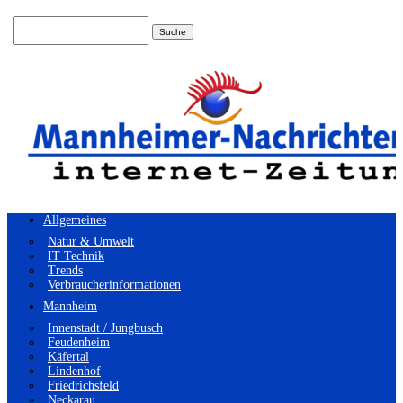
Suchen
nach:
Allgemeines
Natur & Umwelt
IT Technik
Trends
Verbraucherinformationen
Mannheim
Innenstadt / Jungbusch
Feudenheim
Käfertal
Lindenhof
Friedrichsfeld
Neckarau