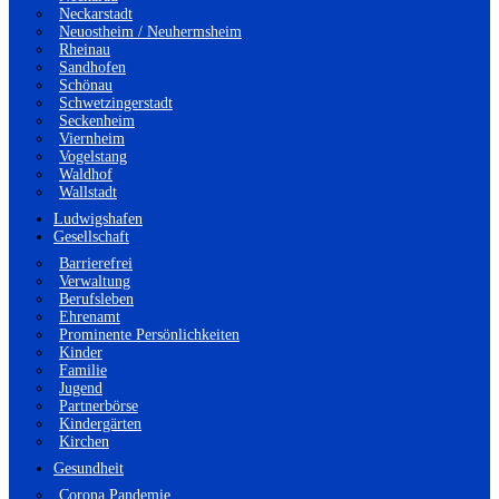
Neckarstadt
Neuostheim / Neuhermsheim
Rheinau
Sandhofen
Schönau
Schwetzingerstadt
Seckenheim
Viernheim
Vogelstang
Waldhof
Wallstadt
Ludwigshafen
Gesellschaft
Barrierefrei
Verwaltung
Berufsleben
Ehrenamt
Prominente Persönlichkeiten
Kinder
Familie
Jugend
Partnerbörse
Kindergärten
Kirchen
Gesundheit
Corona Pandemie