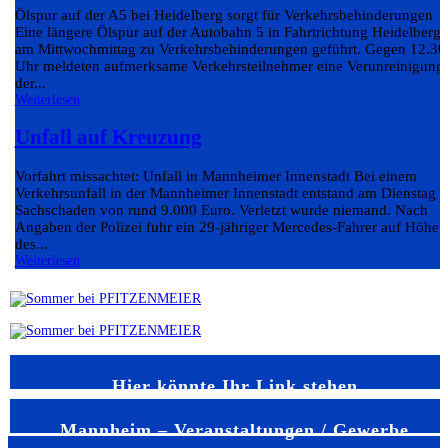
Ölspur auf der A5 bei Heidelberg sorgt für Verkehrsbehinderungen
Eine längere Ölspur auf der Autobahn 5 in Fahrtrichtung Heidelberg 
am Mittwochmittag zu Verkehrsbehinderungen geführt. Gegen 12.30
Uhr meldeten aufmerksame Verkehrsteilnehmer eine Verunreinigung
der...
Weiterlesen
Unfall auf Kreuzung
Vorfahrt missachtet: Unfall in Mannheimer Innenstadt Bei einem
Verkehrsunfall in der Mannheimer Innenstadt entstand am Dienstag e
Sachschaden von rund 9.000 Euro. Verletzt wurde niemand. Nach
Angaben der Polizei fuhr ein 29-jähriger Mercedes-Fahrer auf Höhe
des...
Weiterlesen
Hier könnte Ihr Link stehen
Mannheim – Veranstaltungen / Gewerbe