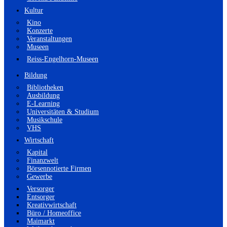
Kultur
Kino
Konzerte
Veranstaltungen
Museen
Reiss-Engelhorn-Museen
Bildung
Bibliotheken
Ausbildung
E-Learning
Universitäten & Studium
Musikschule
VHS
Wirtschaft
Kapital
Finanzwelt
Börsennotierte Firmen
Gewerbe
Versorger
Entsorger
Kreativwirtschaft
Büro / Homeoffice
Maimarkt