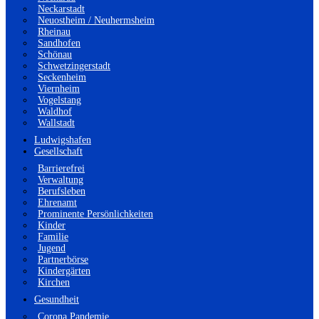
Neckarstadt
Neuostheim / Neuhermsheim
Rheinau
Sandhofen
Schönau
Schwetzingerstadt
Seckenheim
Viernheim
Vogelstang
Waldhof
Wallstadt
Ludwigshafen
Gesellschaft
Barrierefrei
Verwaltung
Berufsleben
Ehrenamt
Prominente Persönlichkeiten
Kinder
Familie
Jugend
Partnerbörse
Kindergärten
Kirchen
Gesundheit
Corona Pandemie