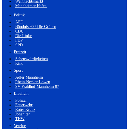
Weihnachtsmarkt
Mannheimer Hafen
Politik
AFD
Bündnis 90 / Die Grünen
CDU
Die Linke
FDP
SPD
Freizeit
Sehenswürdigkeiten
Kino
Sport
Adler Mannheim
Rhein-Neckar Löwen
SV Waldhof Mannheim 07
Blaulicht
Polizei
Feuerwehr
Rotes Kreuz
Johaniter
THW
Vereine