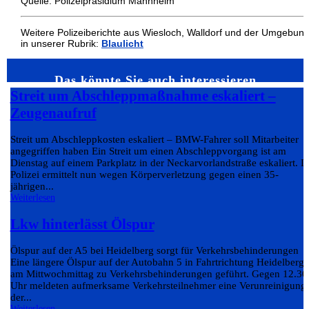
Quelle: Polizeipräsidium Mannheim
Weitere Polizeiberichte aus Wiesloch, Walldorf und der Umgebun
in unserer Rubrik:
Blaulicht
Das könnte Sie auch interessieren…
Streit um Abschleppmaßnahme eskaliert –
Zeugenaufruf
Streit um Abschleppkosten eskaliert – BMW-Fahrer soll Mitarbeiter
angegriffen haben Ein Streit um einen Abschleppvorgang ist am
Dienstag auf einem Parkplatz in der Neckarvorlandstraße eskaliert. D
Polizei ermittelt nun wegen Körperverletzung gegen einen 35-
jährigen...
Weiterlesen
Lkw hinterlässt Ölspur
Ölspur auf der A5 bei Heidelberg sorgt für Verkehrsbehinderungen
Eine längere Ölspur auf der Autobahn 5 in Fahrtrichtung Heidelberg 
am Mittwochmittag zu Verkehrsbehinderungen geführt. Gegen 12.30
Uhr meldeten aufmerksame Verkehrsteilnehmer eine Verunreinigung
der...
Weiterlesen