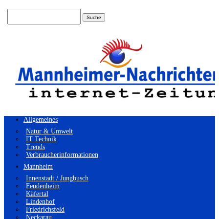
Suchen
nach:
Allgemeines
Natur & Umwelt
IT Technik
Trends
Verbraucherinformationen
Mannheim
Innenstadt / Jungbusch
Feudenheim
Käfertal
Lindenhof
Friedrichsfeld
Neckarau