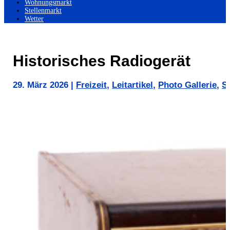
Wohnungsmarkt
Stellenmarkt
Wetter
Historisches Radiogerät
29. März 2026
|
Freizeit
,
Leitartikel
,
Photo Gallerie
,
S