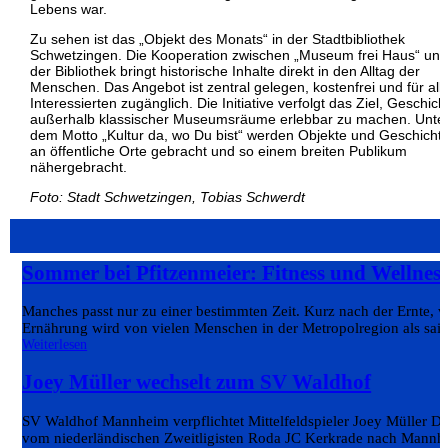
Lebens war.
Zu sehen ist das „Objekt des Monats“ in der Stadtbibliothek
Schwetzingen. Die Kooperation zwischen „Museum frei Haus“ und
der Bibliothek bringt historische Inhalte direkt in den Alltag der
Menschen. Das Angebot ist zentral gelegen, kostenfrei und für all
Interessierten zugänglich. Die Initiative verfolgt das Ziel, Geschich
außerhalb klassischer Museumsräume erlebbar zu machen. Unte
dem Motto „Kultur da, wo Du bist“ werden Objekte und Geschicht
an öffentliche Orte gebracht und so einem breiten Publikum
nähergebracht.
Foto: Stadt Schwetzingen, Tobias Schwerdt
Sommer bei Pfitzenmeier: Fitness und Wellnes
Manches passt nur zu einer bestimmten Zeit. Kurz nach der Ernte, 
Ernährung wird von vielen Menschen in der Metropolregion als sais
Weiterlesen
Joey Müller wechselt zum SV Waldhof
SV Waldhof Mannheim verpflichtet Mittelfeldspieler Joey Müller Der
vom niederländischen Zweitligisten Roda JC Kerkrade nach Mannhe