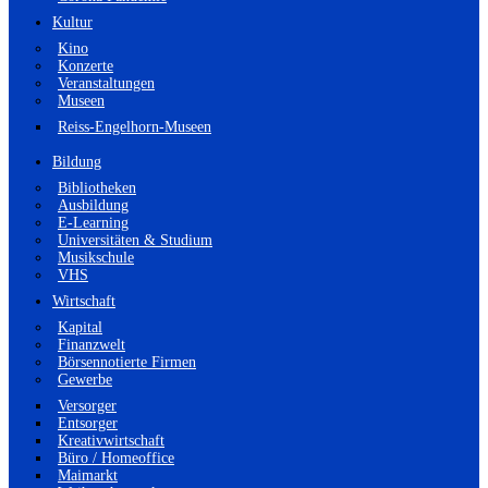
Kultur
Kino
Konzerte
Veranstaltungen
Museen
Reiss-Engelhorn-Museen
Bildung
Bibliotheken
Ausbildung
E-Learning
Universitäten & Studium
Musikschule
VHS
Wirtschaft
Kapital
Finanzwelt
Börsennotierte Firmen
Gewerbe
Versorger
Entsorger
Kreativwirtschaft
Büro / Homeoffice
Maimarkt