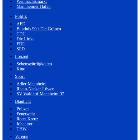
Weihnachtsmarkt
Mannheimer Hafen
Politik
AFD
Bündnis 90 / Die Grünen
CDU
Die Linke
FDP
SPD
Freizeit
Sehenswürdigkeiten
Kino
Sport
Adler Mannheim
Rhein-Neckar Löwen
SV Waldhof Mannheim 07
Blaulicht
Polizei
Feuerwehr
Rotes Kreuz
Johaniter
THW
Vereine