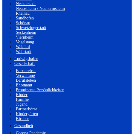
Neckarstadt
Neuostheim / Neuhermsheim
Rheinau
Sandhofen
Schönau
Schwetzingerstadt
Seckenheim
Viernheim
Vogelstang
Waldhof
Wallstadt
Ludwigshafen
Gesellschaft
Barrierefrei
Verwaltung
Berufsleben
Ehrenamt
Prominente Persönlichkeiten
Kinder
Familie
Jugend
Partnerbörse
Kindergärten
Kirchen
Gesundheit
Corona Pandemie