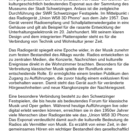
kulturgeschichtlich bedeutendes Exponat aus der Sammlung des
Museums der Stadt Schwetzingen. Anlass ist die zeitgleiche
Durchführung der
SWR Schwetzinger Festspiele
. Im Mittelpunkt s
das Radiogerät „Union W58 3D Phono“ aus dem Jahr 1957. Das
Gerät vereint Radioempfang und Schallplattenwiedergabe in ein
Gehäuse und gilt als Beispiel für die rasante Entwicklung der
Unterhaltungselektronik im 20. Jahrhundert. Mit seinem klaren
Design und dem integrierten Plattenspieler steht es für die
Verbindung von Technik und Wohnkultur jener Zeit.
Das Radiogerät spiegelt eine Epoche wider, in der Musik zunehm
zum festen Bestandteil des Alltags wurde. Radios entwickelten sic
zu zentralen Medien, die Konzerte, Nachrichten und kulturelle
Ereignisse direkt in die Wohnzimmer brachten. Besonders für die
Verbreitung klassischer Musik spielte der Rundfunk eine
entscheidende Rolle. Er ermöglichte einem breiten Publikum den
Zugang zu Aufführungen, die zuvor häufig einem exklusiven Kreis
vorbehalten waren. Damit steht das Gerät auch für veränderte
Hörgewohnheiten und neue Klangkonzepte der Nachkriegszeit.
Eine besondere Verbindung besteht zu den Schwetzinger
Festspielen, die bis heute als bedeutendes Forum für klassische
Musik und Oper gelten. Während heutige Aufführungen live oder
digital erlebt werden können, erreichten sie in den 1950er Jahren
viele Menschen über Radiogeräte wie das „Union W58 3D Phono“
Das Exponat verdeutlicht damit auch die kulturelle Bedeutung des
Radios als Vermittler von Musik. Es erzählt von einer Zeit, in der
gemeinsames Hören ein wichtiger Bestandteil des gesellschaftlic