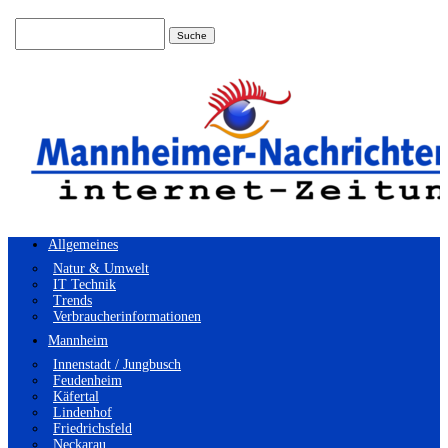
Suchen
nach:
Allgemeines
Natur & Umwelt
IT Technik
Trends
Verbraucherinformationen
Mannheim
Innenstadt / Jungbusch
Feudenheim
Käfertal
Lindenhof
Friedrichsfeld
Neckarau