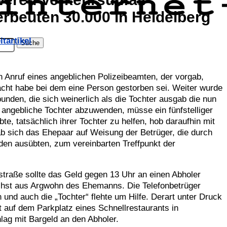
erbeuten 30.000 in Heidelberg
itartikel
n Anruf eines angeblichen Polizeibeamten, der vorgab,
acht habe bei dem eine Person gestorben sei. Weiter wurde
unden, die sich weinerlich als die Tochter ausgab die nun
e angebliche Tochter abzuwenden, müsse ein fünfstelliger
te, tatsächlich ihrer Tochter zu helfen, hob daraufhin mit
 sich das Ehepaar auf Weisung der Betrüger, die durch
iden ausübten, zum vereinbarten Treffpunkt der
straße sollte das Geld gegen 13 Uhr an einen Abholer
chst aus Argwohn des Ehemanns. Die Telefonbetrüger
und auch die „Tochter“ flehte um Hilfe. Derart unter Druck
t auf dem Parkplatz eines Schnellrestaurants in
ag mit Bargeld an den Abholer.