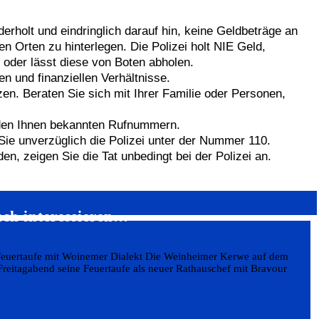
rholt und eindringlich darauf hin, keine Geldbeträge an
 Orten zu hinterlegen. Die Polizei holt NIE Geld,
oder lässt diese von Boten abholen.
n und finanziellen Verhältnisse.
en. Beraten Sie sich mit Ihrer Familie oder Personen,
r den Ihnen bekannten Rufnummern.
Sie unverzüglich die Polizei unter der Nummer 110.
n, zeigen Sie die Tat unbedingt bei der Polizei an.
uch interessieren…
Feuertaufe mit Woinemer Dialekt Die Weinheimer Kerwe auf dem
Freitagabend seine Feuertaufe als neuer Rathauschef mit Bravour