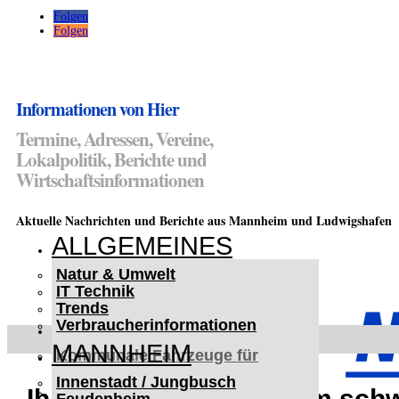
Folgen
Folgen
Informationen von Hier
Termine, Adressen, Vereine,
Lokalpolitik, Berichte und
Wirtschaftsinformationen
Aktuelle Nachrichten und Berichte aus Mannheim und Ludwigshafen
ALLGEMEINES
Natur & Umwelt
IT Technik
Trends
Verbraucherinformationen
< UKRAINE >
MANNHEIM
Kommunale Fahrzeuge für
Czernowitz
Innenstadt / Jungbusch
Nutzfahrzeuge für Czernowitz
Ihre Tochter ist in einem sch