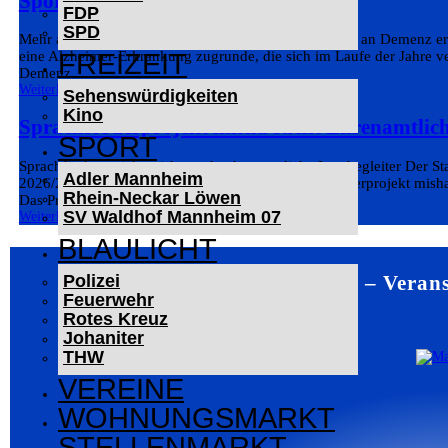
Sport als Demenz-Prävention
FDP
SPD
Mehr als 1,5 Millionen Menschen in Deutschland sind an Demenz erkr
FREIZEIT
eine Alzheimer-Erkrankung zugrunde, die sich im Laufe der Jahre 
Demenz...
Weiterlesen
Sehenswürdigkeiten
Kino
Sprachförderprojekt misha sucht Ehrenamtlic
SPORT
Sprachförderprojekt misha sucht ehrenamtliche Lernbegleiter Der S
Adler Mannheim
2026/27 engagierte Ehrenamtliche für das Sprachförderprojekt mis
Rhein-Neckar Löwen
Das Projekt...
SV Waldhof Mannheim 07
Weiterlesen
BLAULICHT
Mannheim – Verans
Polizei
Feuerwehr
Rotes Kreuz
Johaniter
THW
VEREINE
WOHNUNGSMARKT
STELLENMARKT