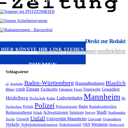
Direkt zur Redakti
redaktion@mannheimer-nachrichten.
HIER KÖNNTE IHR LINK STEHEN
THEMEN
Schlagwörter
Baden-Württemberg
Blaulicht
Baumaßnahmen
a5
Autobahn
crash
Einsatz
Fachkräfte
Feuerwehr
Gesundheit
Blitzer
Fahndung
Feuer
Mannheim
Heidelberg
Ludwigshafen
Hochschule
Kultur
Mus
Polizei
Radar
Politik
Polizeieinsatz
Radarkonbtrollen
Nachrichten
Stadt
Rettungsdienst
Schwetzingen
Senioren
Schule
Speyer
Stadtmarket
Unfall
Universität Mannheim
Umwelt
Suche
Univesität
Veranstaltung
Verkehr
Weinheim
Verkehrsbehinderungen
Verkehrsunfall
VRN
Wettbewerb