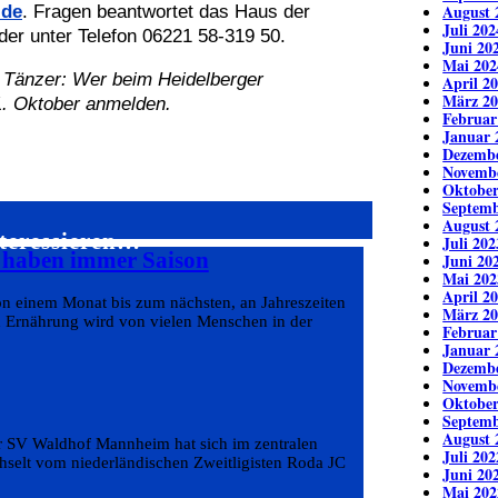
August 
.de
. Fragen beantwortet das Haus der
Juli 202
er unter Telefon 06221 58-319 50.
Juni 20
Mai 202
 Tänzer: Wer beim Heidelberger
April 2
März 20
. Oktober anmelden.
Februar
Januar 
Dezembe
Novemb
Oktober
Septemb
August 
nteressieren…
Juli 202
s haben immer Saison
Juni 20
Mai 202
April 2
on einem Monat bis zum nächsten, an Jahreszeiten
März 20
d Ernährung wird von vielen Menschen in der
Februar
Januar 
Dezembe
Novemb
Oktober
Septemb
August 
er SV Waldhof Mannheim hat sich im zentralen
Juli 202
echselt vom niederländischen Zweitligisten Roda JC
Juni 20
Mai 202