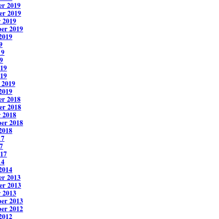
r 2019
er 2019
 2019
er 2019
2019
9
19
9
019
19
 2019
2019
r 2018
er 2018
 2018
er 2018
2018
17
7
017
14
2014
r 2013
er 2013
 2013
er 2013
er 2012
2012