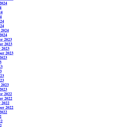
2024
4
24
4
024
24
 2024
2024
r 2023
er 2023
 2023
er 2023
2023
3
23
3
023
23
 2023
2023
r 2022
er 2022
 2022
er 2022
2022
2
22
2