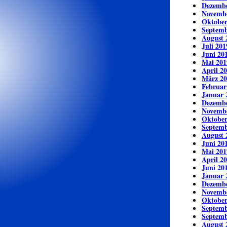
Dezembe
Novemb
Oktober
Septemb
August 
Juli 201
Juni 20
Mai 201
April 2
März 20
Februar
Januar 
Dezembe
Novemb
Oktober
Septemb
August 
Juni 20
Mai 201
April 2
Juni 20
Januar 
Dezembe
Novemb
Oktober
Septemb
Septemb
August 