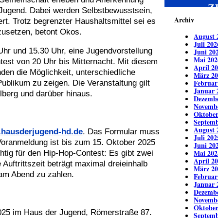
Z
r Jugend. Dabei werden Selbstbewusstsein,
Archiv
ert. Trotz begrenzter Haushaltsmittel sei es
zusetzen, betont Okos.
August 
Juli 202
hr und 15.30 Uhr, eine Jugendvorstellung
Juni 20
Mai 202
est von 20 Uhr bis Mitternacht. Mit diesem
April 2
en die Möglichkeit, unterschiedliche
März 20
Februar
ublikum zu zeigen. Die Veranstaltung gilt
Januar 
elberg und darüber hinaus.
Dezembe
Novemb
Oktober
Septemb
August 
hausderjugend-hd.de
. Das Formular muss
Juli 202
oranmeldung ist bis zum 15. Oktober 2025
Juni 20
Mai 202
htig für den Hip-Hop-Contest: Es gibt zwei
April 2
Auftrittszeit beträgt maximal dreieinhalb
März 20
 am Abend zu zahlen.
Februar
Januar 
Dezembe
Novemb
Oktober
2025 im Haus der Jugend, Römerstraße 87.
Septemb