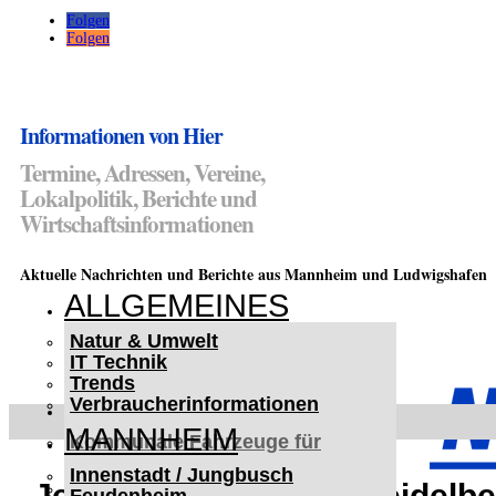
Folgen
Folgen
Informationen von Hier
Termine, Adressen, Vereine,
Lokalpolitik, Berichte und
Wirtschaftsinformationen
Aktuelle Nachrichten und Berichte aus Mannheim und Ludwigshafen
ALLGEMEINES
Natur & Umwelt
IT Technik
Trends
Verbraucherinformationen
< UKRAINE >
MANNHEIM
Kommunale Fahrzeuge für
Czernowitz
Innenstadt / Jungbusch
Nutzfahrzeuge für Czernowitz
Jetzt anmelden zum Heidelb