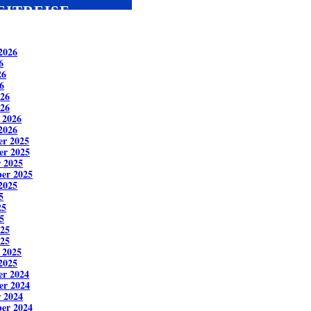
EITREISE
2026
6
26
6
026
26
 2026
2026
r 2025
er 2025
 2025
er 2025
2025
5
25
5
025
25
 2025
2025
r 2024
er 2024
 2024
er 2024