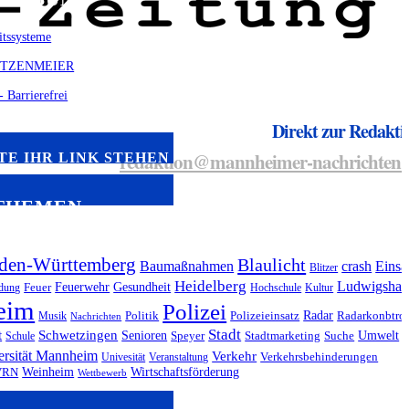
Direkt zur Redakti
redaktion@mannheimer-nachrichten.
TE IHR LINK STEHEN
THEMEN
den-Württemberg
Blaulicht
Baumaßnahmen
crash
Einsa
Blitzer
Heidelberg
Ludwigshaf
Feuerwehr
Gesundheit
dung
Feuer
Hochschule
Kultur
eim
Polizei
Radar
Musik
Politik
Polizeieinsatz
Radarkonbtrol
Nachrichten
Stadt
t
Schwetzingen
Senioren
Umwelt
Schule
Speyer
Stadtmarketing
Suche
ersität Mannheim
Verkehr
Univesität
Veranstaltung
Verkehrsbehinderungen
Weinheim
Wirtschaftsförderung
VRN
Wettbewerb