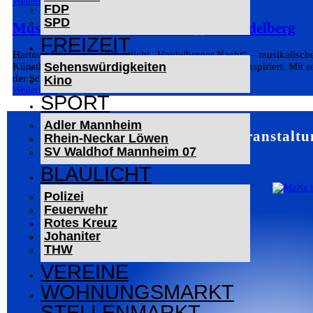
Weiterlesen
FDP
SPD
Musikalische Liebeserklärung an Heidelberg
FREIZEIT
Hartmut Büchner veröffentlicht „Heidelberger Nacht“ – musikalisc
Sehenswürdigkeiten
Künstlerinnen und Künstler seit vielen Generationen inspiriert. Mit 
der Schriesheimer Singer-Songwriter...
Kino
Weiterlesen
SPORT
Adler Mannheim
Mannheim – Veranstaltu
Rhein-Neckar Löwen
SV Waldhof Mannheim 07
BLAULICHT
Polizei
Feuerwehr
Rotes Kreuz
Johaniter
THW
VEREINE
WOHNUNGSMARKT
STELLENMARKT