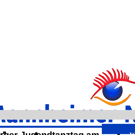
erger Jugendtanztag am
W