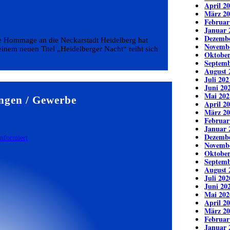
April 2
März 20
Februar
Januar 
Dezembe
he Hommage an die Neckarstadt Heidelberg hat
Novemb
seinem neuen Titel „Heidelberger Nacht“ reiht sich
Oktober
Septemb
August 
Juli 202
Juni 20
Mai 202
ngen / Gewerbe
April 2
März 20
Februar
Januar 
Dezembe
Novemb
Oktober
Septemb
August 
Juli 202
Juni 20
Mai 202
April 2
März 20
Februar
Januar 