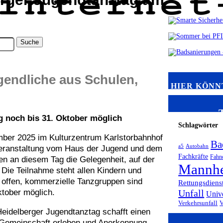
endliche aus Schulen,
HIER KÖNN
 noch bis 31. Oktober möglich
Schlagwörter
mber 2025 im Kulturzentrum Karlstorbahnhof
Ba
a5
Autobahn
e Veranstaltung vom Haus der Jugend und dem
Fachkräfte
Fahn
en an diesem Tag die Gelegenheit, auf der
Mannh
 Die Teilnahme steht allen Kindern und
offen, kommerzielle Tanzgruppen sind
Rettungsdiens
tober möglich.
Unfall
Univ
Verkehrsunfall
 Heidelberger Jugendtanztag schafft einen
 Gemeinschaft erleben und Anerkennung