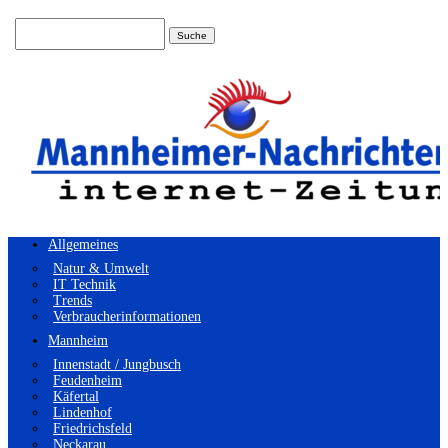
Suchen
nach:
Allgemeines
Natur & Umwelt
IT Technik
Trends
Verbraucherinformationen
Mannheim
Innenstadt / Jungbusch
Feudenheim
Käfertal
Lindenhof
Friedrichsfeld
Neckarau