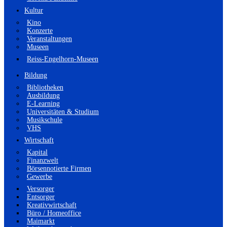
Kultur
Kino
Konzerte
Veranstaltungen
Museen
Reiss-Engelhorn-Museen
Bildung
Bibliotheken
Ausbildung
E-Learning
Universitäten & Studium
Musikschule
VHS
Wirtschaft
Kapital
Finanzwelt
Börsennotierte Firmen
Gewerbe
Versorger
Entsorger
Kreativwirtschaft
Büro / Homeoffice
Maimarkt