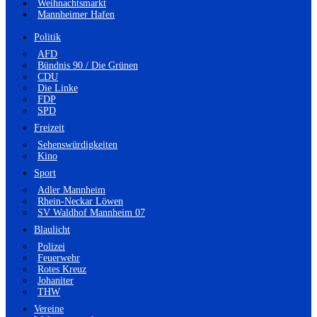
Weihnachtsmarkt
Mannheimer Hafen
Politik
AFD
Bündnis 90 / Die Grünen
CDU
Die Linke
FDP
SPD
Freizeit
Sehenswürdigkeiten
Kino
Sport
Adler Mannheim
Rhein-Neckar Löwen
SV Waldhof Mannheim 07
Blaulicht
Polizei
Feuerwehr
Rotes Kreuz
Johaniter
THW
Vereine