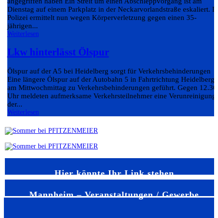
angegriffen haben Ein Streit um einen Abschleppvorgang ist am
Dienstag auf einem Parkplatz in der Neckarvorlandstraße eskaliert. D
Polizei ermittelt nun wegen Körperverletzung gegen einen 35-
jährigen...
Weiterlesen
Lkw hinterlässt Ölspur
Ölspur auf der A5 bei Heidelberg sorgt für Verkehrsbehinderungen
Eine längere Ölspur auf der Autobahn 5 in Fahrtrichtung Heidelberg 
am Mittwochmittag zu Verkehrsbehinderungen geführt. Gegen 12.30
Uhr meldeten aufmerksame Verkehrsteilnehmer eine Verunreinigung
der...
Weiterlesen
Hier könnte Ihr Link stehen
Mannheim – Veranstaltungen / Gewerbe