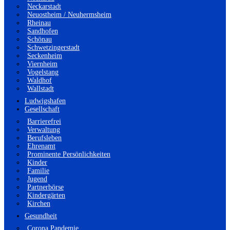
Neckarstadt
Neuostheim / Neuhermsheim
Rheinau
Sandhofen
Schönau
Schwetzingerstadt
Seckenheim
Viernheim
Vogelstang
Waldhof
Wallstadt
Ludwigshafen
Gesellschaft
Barrierefrei
Verwaltung
Berufsleben
Ehrenamt
Prominente Persönlichkeiten
Kinder
Familie
Jugend
Partnerbörse
Kindergärten
Kirchen
Gesundheit
Corona Pandemie