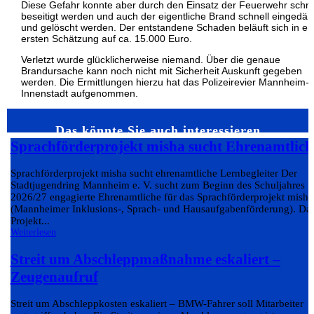
Diese Gefahr konnte aber durch den Einsatz der Feuerwehr schne
beseitigt werden und auch der eigentliche Brand schnell eingedä
und gelöscht werden. Der entstandene Schaden beläuft sich in ei
ersten Schätzung auf ca. 15.000 Euro.
Verletzt wurde glücklicherweise niemand. Über die genaue
Brandursache kann noch nicht mit Sicherheit Auskunft gegeben
werden. Die Ermittlungen hierzu hat das Polizeirevier Mannheim-
Innenstadt aufgenommen.
Das könnte Sie auch interessieren…
Sprachförderprojekt misha sucht Ehrenamtlich
Sprachförderprojekt misha sucht ehrenamtliche Lernbegleiter Der
Stadtjugendring Mannheim e. V. sucht zum Beginn des Schuljahres
2026/27 engagierte Ehrenamtliche für das Sprachförderprojekt misha
(Mannheimer Inklusions-, Sprach- und Hausaufgabenförderung). Da
Projekt...
Weiterlesen
Streit um Abschleppmaßnahme eskaliert –
Zeugenaufruf
Streit um Abschleppkosten eskaliert – BMW-Fahrer soll Mitarbeiter