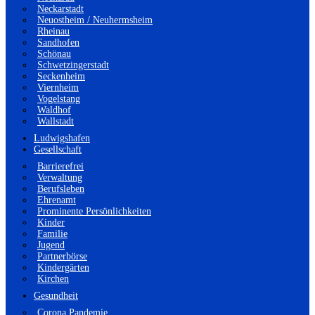
Neckarstadt
Neuostheim / Neuhermsheim
Rheinau
Sandhofen
Schönau
Schwetzingerstadt
Seckenheim
Viernheim
Vogelstang
Waldhof
Wallstadt
Ludwigshafen
Gesellschaft
Barrierefrei
Verwaltung
Berufsleben
Ehrenamt
Prominente Persönlichkeiten
Kinder
Familie
Jugend
Partnerbörse
Kindergärten
Kirchen
Gesundheit
Corona Pandemie