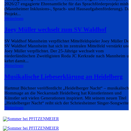
2026/27 engagierte Ehrenamtliche für das Sprachförderprojekt misha
(Mannheimer Inklusions-, Sprach- und Hausaufgabenförderung). Da
Projekt...
Weiterlesen
Joey Müller wechselt zum SV Waldhof
SV Waldhof Mannheim verpflichtet Mittelfeldspieler Joey Müller Der
SV Waldhof Mannheim hat sich im zentralen Mittelfeld verstärkt und
Joey Müller verpflichtet. Der 25-Jährige wechselt vom
niederländischen Zweitligisten Roda JC Kerkrade nach Mannheim u
kehrt damit...
Weiterlesen
Musikalische Liebeserklärung an Heidelberg
Hartmut Büchner veröffentlicht „Heidelberger Nacht“ – musikalische
Hommage an die Neckarstadt Heidelberg hat Künstlerinnen und
Künstler seit vielen Generationen inspiriert. Mit seinem neuen Titel
„Heidelberger Nacht“ reiht sich der Schriesheimer Singer-Songwriter.
Weiterlesen