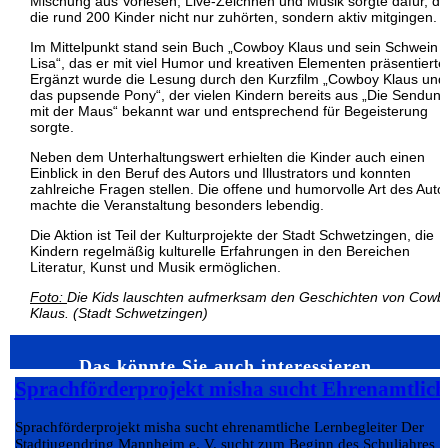
Mischung aus Vorlesen, Live-Zeichnen und Musik sorgte dafür, d
die rund 200 Kinder nicht nur zuhörten, sondern aktiv mitgingen.
Im Mittelpunkt stand sein Buch „Cowboy Klaus und sein Schwein
Lisa“, das er mit viel Humor und kreativen Elementen präsentierte
Ergänzt wurde die Lesung durch den Kurzfilm „Cowboy Klaus und
das pupsende Pony“, der vielen Kindern bereits aus „Die Sendun
mit der Maus“ bekannt war und entsprechend für Begeisterung
sorgte.
Neben dem Unterhaltungswert erhielten die Kinder auch einen
Einblick in den Beruf des Autors und Illustrators und konnten
zahlreiche Fragen stellen. Die offene und humorvolle Art des Auto
machte die Veranstaltung besonders lebendig.
Die Aktion ist Teil der Kulturprojekte der Stadt Schwetzingen, die
Kindern regelmäßig kulturelle Erfahrungen in den Bereichen
Literatur, Kunst und Musik ermöglichen.
Foto:
Die Kids lauschten aufmerksam den Geschichten von Cowb
Klaus. (Stadt Schwetzingen)
Das könnte Sie auch interessieren…
Sprachförderprojekt misha sucht Ehrenamtlich
Sprachförderprojekt misha sucht ehrenamtliche Lernbegleiter Der
Stadtjugendring Mannheim e. V. sucht zum Beginn des Schuljahres