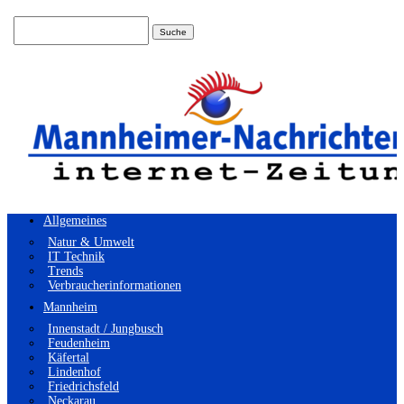
Suchen
nach:
Allgemeines
Natur & Umwelt
IT Technik
Trends
Verbraucherinformationen
Mannheim
Innenstadt / Jungbusch
Feudenheim
Käfertal
Lindenhof
Friedrichsfeld
Neckarau