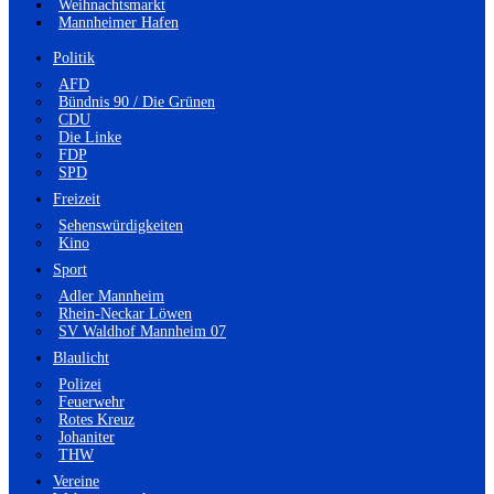
Weihnachtsmarkt
Mannheimer Hafen
Politik
AFD
Bündnis 90 / Die Grünen
CDU
Die Linke
FDP
SPD
Freizeit
Sehenswürdigkeiten
Kino
Sport
Adler Mannheim
Rhein-Neckar Löwen
SV Waldhof Mannheim 07
Blaulicht
Polizei
Feuerwehr
Rotes Kreuz
Johaniter
THW
Vereine