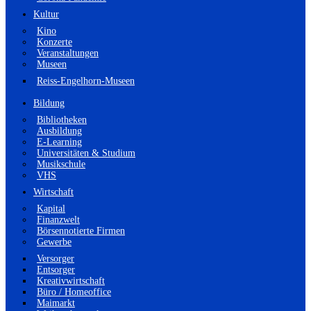
Kultur
Kino
Konzerte
Veranstaltungen
Museen
Reiss-Engelhorn-Museen
Bildung
Bibliotheken
Ausbildung
E-Learning
Universitäten & Studium
Musikschule
VHS
Wirtschaft
Kapital
Finanzwelt
Börsennotierte Firmen
Gewerbe
Versorger
Entsorger
Kreativwirtschaft
Büro / Homeoffice
Maimarkt