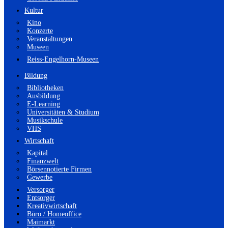
Kultur
Kino
Konzerte
Veranstaltungen
Museen
Reiss-Engelhorn-Museen
Bildung
Bibliotheken
Ausbildung
E-Learning
Universitäten & Studium
Musikschule
VHS
Wirtschaft
Kapital
Finanzwelt
Börsennotierte Firmen
Gewerbe
Versorger
Entsorger
Kreativwirtschaft
Büro / Homeoffice
Maimarkt