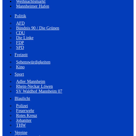
Weihnachtsmarkt
Mannheimer Hafen
Politik
AFD
Bündnis 90 / Die Grünen
CDU
Die Linke
FDP
SPD
Freizeit
Sehenswürdigkeiten
Kino
Sport
Adler Mannheim
Rhein-Neckar Löwen
SV Waldhof Mannheim 07
Blaulicht
Polizei
Feuerwehr
Rotes Kreuz
Johaniter
THW
Vereine