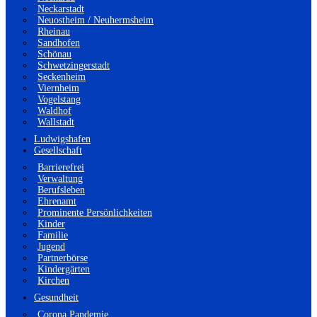
Neckarstadt
Neuostheim / Neuhermsheim
Rheinau
Sandhofen
Schönau
Schwetzingerstadt
Seckenheim
Viernheim
Vogelstang
Waldhof
Wallstadt
Ludwigshafen
Gesellschaft
Barrierefrei
Verwaltung
Berufsleben
Ehrenamt
Prominente Persönlichkeiten
Kinder
Familie
Jugend
Partnerbörse
Kindergärten
Kirchen
Gesundheit
Corona Pandemie