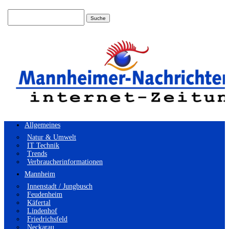
Suchen
nach:
Allgemeines
Natur & Umwelt
IT Technik
Trends
Verbraucherinformationen
Mannheim
Innenstadt / Jungbusch
Feudenheim
Käfertal
Lindenhof
Friedrichsfeld
Neckarau