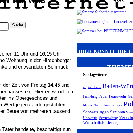
HIER KÖNNTE IHR L
schen 11 Uhr und 16.15 Uhr
ine Wohnung in der Hirschberger
THEME
ränke und entwendeten Schmuck
Schlagwörter
 der Zeit von Freitag 14.45 und
Baden-Würt
a5
Autobahn
henhauses ein. Hier entwendeten
Feuerwehr
Ge
Fahndung
Feuer
äter ins Obergeschoss und
Pol
en Wertgegenstände gestohlen.
Musik
Politik
Nachrichten
hrer Beute von mehreren tausend
Schwetzingen
Senioren
Spe
Verkeh
Univesität
Veranstaltung
Wirtschaftsförderung
 Täter handelte, beschäftigt nun