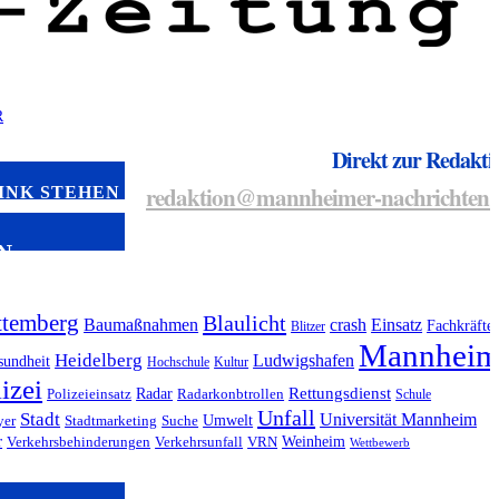
Direkt zur Redakti
redaktion@mannheimer-nachrichten.
INK STEHEN
N
temberg
Blaulicht
Baumaßnahmen
crash
Einsatz
Fachkräfte
Blitzer
Mannhei
Heidelberg
Ludwigshafen
sundheit
Hochschule
Kultur
izei
Radar
Rettungsdienst
Polizeieinsatz
Radarkonbtrollen
Schule
Unfall
Stadt
Universität Mannheim
Umwelt
yer
Stadtmarketing
Suche
r
Weinheim
Verkehrsbehinderungen
Verkehrsunfall
VRN
Wettbewerb