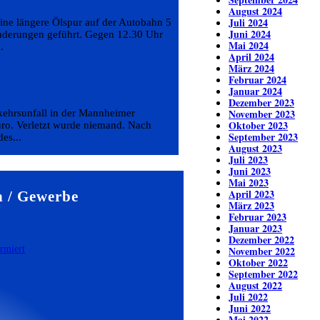
August 2024
Juli 2024
ine längere Ölspur auf der Autobahn 5
Juni 2024
inderungen geführt. Gegen 12.30 Uhr
Mai 2024
.
April 2024
März 2024
Februar 2024
Januar 2024
Dezember 2023
November 2023
kehrsunfall in der Mannheimer
Oktober 2023
ro. Verletzt wurde niemand. Nach
September 2023
es...
August 2023
Juli 2023
Juni 2023
Mai 2023
April 2023
 / Gewerbe
März 2023
Februar 2023
Januar 2023
Dezember 2022
November 2022
Oktober 2022
September 2022
August 2022
Juli 2022
Juni 2022
Mai 2022