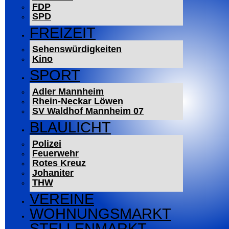
FDP
SPD
FREIZEIT
Sehenswürdigkeiten
Kino
SPORT
Adler Mannheim
Rhein-Neckar Löwen
SV Waldhof Mannheim 07
BLAULICHT
Polizei
Feuerwehr
Rotes Kreuz
Johaniter
THW
VEREINE
WOHNUNGSMARKT
STELLENMARKT