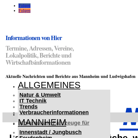
Folgen
Folgen
Informationen von Hier
Termine, Adressen, Vereine,
Lokalpolitik, Berichte und
Wirtschaftsinformationen
Aktuelle Nachrichten und Berichte aus Mannheim und Ludwigshafen
ALLGEMEINES
Natur & Umwelt
IT Technik
Trends
Verbraucherinformationen
< UKRAINE >
MANNHEIM
Kommunale Fahrzeuge für
Czernowitz
Innenstadt / Jungbusch
Nutzfahrzeuge für Czernowitz
Ladenburg: Drei Einbrüche, 