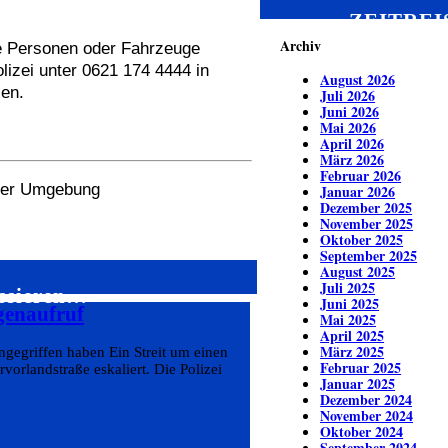
ZEITREI
Archiv
e Personen oder Fahrzeuge
olizei unter 0621 174 4444 in
August 2026
len.
Juli 2026
Juni 2026
Mai 2026
April 2026
März 2026
Februar 2026
 der Umgebung
Januar 2026
Dezember 2025
November 2025
Oktober 2025
September 2025
August 2025
Juli 2025
essieren…
Juni 2025
genaufruf
Mai 2025
April 2025
März 2025
ngegriffen haben Ein Streit um einen
Februar 2025
orlandstraße eskaliert. Die Polizei
Januar 2025
Dezember 2024
November 2024
Oktober 2024
September 2024