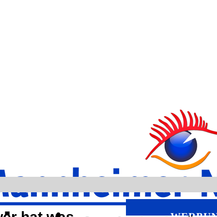
wer hat was
WERBU