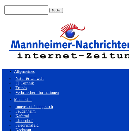
Suchen
nach:
Allgemeines
Natur & Umwelt
IT Technik
Trends
Verbraucherinformationen
Mannheim
Innenstadt / Jungbusch
Feudenheim
Käfertal
Lindenhof
Friedrichsfeld
Neckarau