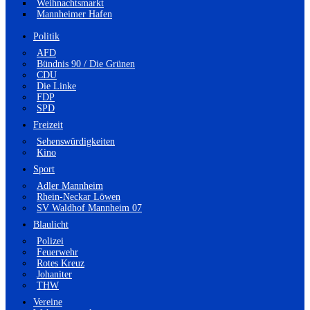
Weihnachtsmarkt
Mannheimer Hafen
Politik
AFD
Bündnis 90 / Die Grünen
CDU
Die Linke
FDP
SPD
Freizeit
Sehenswürdigkeiten
Kino
Sport
Adler Mannheim
Rhein-Neckar Löwen
SV Waldhof Mannheim 07
Blaulicht
Polizei
Feuerwehr
Rotes Kreuz
Johaniter
THW
Vereine