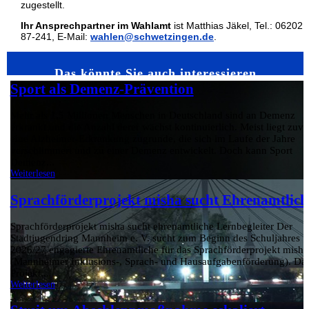
zugestellt.
Ihr Ansprechpartner im Wahlamt
ist Matthias Jäkel, Tel.: 06202 /
87-241, E-Mail:
wahlen@schwetzingen.de
.
Das könnte Sie auch interessieren…
Sport als Demenz-Prävention
Mehr als 1,5 Millionen Menschen in Deutschland sind an Demenz
erkrankt und die Anzahl derer wächst kontinuierlich. Meist liegt zuvo
eine Alzheimer-Erkrankung zugrunde, die sich im Laufe der Jahre
verschlimmert und zu einer Demenz entwickelt. Doch kann Sport
Demenz...
Weiterlesen
Sprachförderprojekt misha sucht Ehrenamtlich
Sprachförderprojekt misha sucht ehrenamtliche Lernbegleiter Der
Stadtjugendring Mannheim e. V. sucht zum Beginn des Schuljahres
2026/27 engagierte Ehrenamtliche für das Sprachförderprojekt misha
(Mannheimer Inklusions-, Sprach- und Hausaufgabenförderung). Da
Projekt...
Weiterlesen