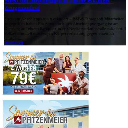
Streit um Abschleppmaßnahme eskaliert –
Zeugenaufruf
Streit um Abschleppkosten eskaliert – BMW-Fahrer soll Mitarbeiter
angegriffen haben Ein Streit um einen Abschleppvorgang ist am
Dienstag auf einem Parkplatz in der Neckarvorlandstraße eskaliert. D
Polizei ermittelt nun wegen Körperverletzung gegen einen 35-
jährigen...
Weiterlesen