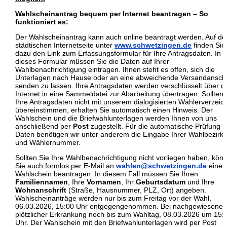
Wahlscheinantrag bequem per Internet beantragen – So
funktioniert es:
Der Wahlscheinantrag kann auch online beantragt werden. Auf de
städtischen Internetseite unter
www.schwetzingen.de
finden Sie
dazu den Link zum Erfassungsformular für Ihre Antragsdaten. In
dieses Formular müssen Sie die Daten auf Ihrer
Wahlbenachrichtigung eintragen. Ihnen steht es offen, sich die
Unterlagen nach Hause oder an eine abweichende Versandanschr
senden zu lassen. Ihre Antragsdaten werden verschlüsselt über d
Internet in eine Sammeldatei zur Abarbeitung übertragen. Sollten
Ihre Antragsdaten nicht mit unserem dialogisierten Wählerverzeic
übereinstimmen, erhalten Sie automatisch einen Hinweis. Der
Wahlschein und die Briefwahlunterlagen werden Ihnen von uns
anschließend per
Post
zugestellt. Für die automatische Prüfung I
Daten benötigen wir unter anderem die Eingabe Ihrer Wahlbezirks
und Wählernummer.
Sollten Sie Ihre Wahlbenachrichtigung nicht vorliegen haben, kön
Sie auch formlos per E-Mail an
wahlen@schwetzingen.de
einen
Wahlschein beantragen. In diesem Fall müssen Sie Ihren
Familiennamen
, Ihre
Vornamen
, Ihr
Geburtsdatum
und Ihre
Wohnanschrift
(Straße, Hausnummer, PLZ, Ort) angeben.
Wahlscheinanträge werden nur bis zum Freitag vor der Wahl,
06.03.2026, 15:00 Uhr entgegengenommen. Bei nachgewiesener
plötzlicher Erkrankung noch bis zum Wahltag, 08.03.2026 um 15:
Uhr. Der Wahlschein mit den Briefwahlunterlagen wird per Post