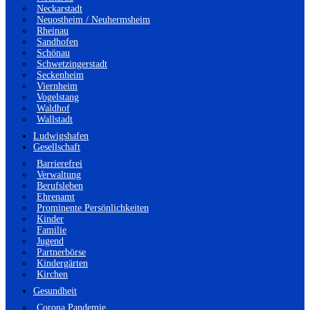
Neckarstadt
Neuostheim / Neuhermsheim
Rheinau
Sandhofen
Schönau
Schwetzingerstadt
Seckenheim
Viernheim
Vogelstang
Waldhof
Wallstadt
Ludwigshafen
Gesellschaft
Barrierefrei
Verwaltung
Berufsleben
Ehrenamt
Prominente Persönlichkeiten
Kinder
Familie
Jugend
Partnerbörse
Kindergärten
Kirchen
Gesundheit
Corona Pandemie