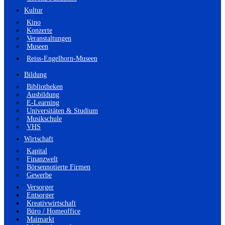
Kultur
Kino
Konzerte
Veranstaltungen
Museen
Reiss-Engelhorn-Museen
Bildung
Bibliotheken
Ausbildung
E-Learning
Universitäten & Studium
Musikschule
VHS
Wirtschaft
Kapital
Finanzwelt
Börsennotierte Firmen
Gewerbe
Versorger
Entsorger
Kreativwirtschaft
Büro / Homeoffice
Maimarkt