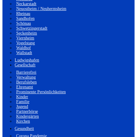
Neckarstadt
Neuostheim / Neuhermsheim
Rheinau
Sandhofen
Schönau
Schwetzingerstadt
Seckenheim
Viernheim
Vogelstang
Waldhof
Wallstadt
Ludwigshafen
Gesellschaft
Barrierefrei
Verwaltung
Berufsleben
Ehrenamt
Prominente Persönlichkeiten
Kinder
Familie
Jugend
Partnerbörse
Kindergärten
Kirchen
Gesundheit
Corona Pandemie