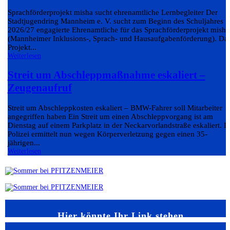
Sprachförderprojekt misha sucht ehrenamtliche Lernbegleiter Der
Stadtjugendring Mannheim e. V. sucht zum Beginn des Schuljahres
2026/27 engagierte Ehrenamtliche für das Sprachförderprojekt misha
(Mannheimer Inklusions-, Sprach- und Hausaufgabenförderung). Da
Projekt...
Weiterlesen
Streit um Abschleppmaßnahme eskaliert –
Zeugenaufruf
Streit um Abschleppkosten eskaliert – BMW-Fahrer soll Mitarbeiter
angegriffen haben Ein Streit um einen Abschleppvorgang ist am
Dienstag auf einem Parkplatz in der Neckarvorlandstraße eskaliert. D
Polizei ermittelt nun wegen Körperverletzung gegen einen 35-
jährigen...
Weiterlesen
Hier könnte Ihr Link stehen