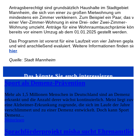
Antragsberechtigt sind grundsätzlich Haushalte im Stadtgebiet
Mannheim, die sich von einer zu großen Mietwohnung um
mindestens ein Zimmer verkleinern. Zum Beispiel ein Paar, das v
einer Vier-Zimmer-Wohnung in eine Drei- oder Zwei-Zimmer-
Wohnung umzieht. Anträge für eine Wohnraumtauschprämie kön
bereits vor einem Umzug ab dem 01.01.2025 gestellt werden.
Das Programm ist vorerst für eine Laufzeit von vier Jahren geplan
und wird anschließend evaluiert. Weitere Informationen finden sic
hier
.
Quelle: Stadt Mannheim
Das könnte Sie auch interessieren…
Sport als Demenz-Prävention
Mehr als 1,5 Millionen Menschen in Deutschland sind an Demenz
erkrankt und die Anzahl derer wächst kontinuierlich. Meist liegt zuvo
eine Alzheimer-Erkrankung zugrunde, die sich im Laufe der Jahre
verschlimmert und zu einer Demenz entwickelt. Doch kann Sport
Demenz...
Weiterlesen
Sprachförderprojekt misha sucht Ehrenamtlich