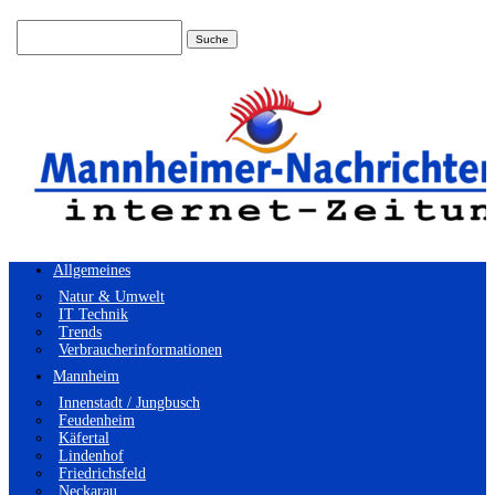
Suchen
nach:
Allgemeines
Natur & Umwelt
IT Technik
Trends
Verbraucherinformationen
Mannheim
Innenstadt / Jungbusch
Feudenheim
Käfertal
Lindenhof
Friedrichsfeld
Neckarau