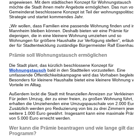
angewiesen. Mit dem städtischen Konzept für Wohnungstausch
möchte die Stadt ihnen mehr Angebote ermöglichen. Das nun vo
Gemeinderat beschlossene Konzept ist Teil der wohnungspolitisc
Strategie und startet kommendes Jahr.
„Wir wollen, dass Familien eine passende Wohnung finden und in
Mannheim bleiben können. Deshalb bieten wir eine Prämie für
diejenigen, die in eine kleinere Wohnung umziehen und so
Wohnungen für größere Haushalte zur Verfügung stellen“, erläute
der für Stadtentwicklung zuständige Bürgermeister Ralf Eisenhaue
Prämie soll Wohnungstausch ermöglichen
Die Stadt plant, das kürzlich beschlossene Konzept für
Wohnungstausch
bald in den Stadtteilen vorzustellen. Eine
umfassende Öffentlichkeitskampagne wird das Vorhaben begleite
Besonders für kleinere Haushalte bietet eine kleinere Wohnung vi
Vorteile im Alltag.
Außerdem lockt die Stadt mit finanziellen Anreizen zur Verkleineru
Für jeden Umzug, der zu einer freien, zu großen Wohnung führt,
erhalten die Umziehenden eine Umzugspauschale von 2.000 Euro
Zusätzlich werden pro Reduzierung von bis zu drei Zimmern jewei
weitere 1.000 Euro gewährt. Insgesamt kann eine maximale Präm
von 5.000 Euro erreicht werden.
Wer kann die Prämie beantragen und wie lange gilt das
Programm?