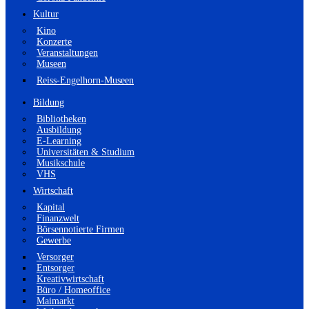
Kultur
Kino
Konzerte
Veranstaltungen
Museen
Reiss-Engelhorn-Museen
Bildung
Bibliotheken
Ausbildung
E-Learning
Universitäten & Studium
Musikschule
VHS
Wirtschaft
Kapital
Finanzwelt
Börsennotierte Firmen
Gewerbe
Versorger
Entsorger
Kreativwirtschaft
Büro / Homeoffice
Maimarkt