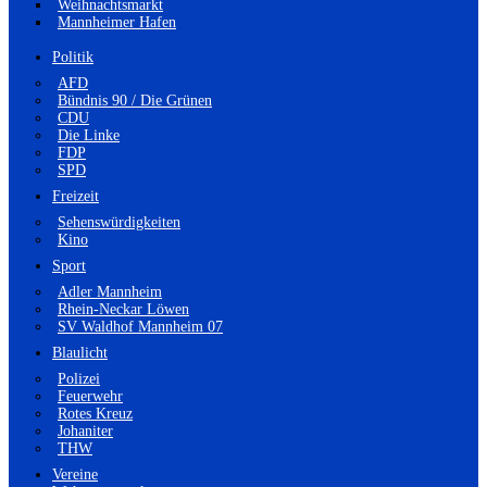
Weihnachtsmarkt
Mannheimer Hafen
Politik
AFD
Bündnis 90 / Die Grünen
CDU
Die Linke
FDP
SPD
Freizeit
Sehenswürdigkeiten
Kino
Sport
Adler Mannheim
Rhein-Neckar Löwen
SV Waldhof Mannheim 07
Blaulicht
Polizei
Feuerwehr
Rotes Kreuz
Johaniter
THW
Vereine