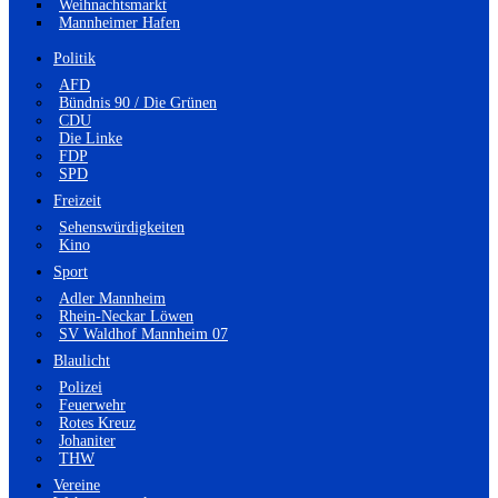
Weihnachtsmarkt
Mannheimer Hafen
Politik
AFD
Bündnis 90 / Die Grünen
CDU
Die Linke
FDP
SPD
Freizeit
Sehenswürdigkeiten
Kino
Sport
Adler Mannheim
Rhein-Neckar Löwen
SV Waldhof Mannheim 07
Blaulicht
Polizei
Feuerwehr
Rotes Kreuz
Johaniter
THW
Vereine