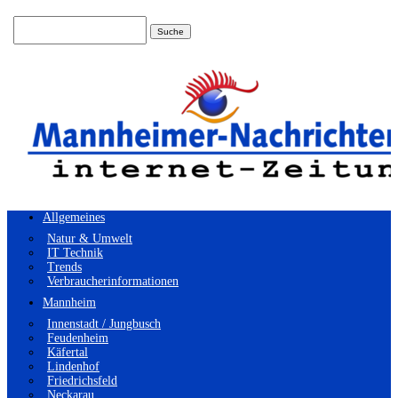
Suchen
nach:
Allgemeines
Natur & Umwelt
IT Technik
Trends
Verbraucherinformationen
Mannheim
Innenstadt / Jungbusch
Feudenheim
Käfertal
Lindenhof
Friedrichsfeld
Neckarau