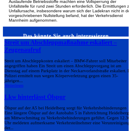
Auslaufende Betriebsstoffe machten eine Vollsperrung der
Unfallstelle für rund zwei Stunden erforderlich. Die Ermittlungen z
Unfallursache, insbesondere warum sich der Ladekran nicht in de
vorgeschriebenen Nullstellung befand, hat der Verkehrsdienst
Mannheim aufgenommen.
Das könnte Sie auch interessieren…
Streit um Abschleppmaßnahme eskaliert –
Zeugenaufruf
Streit um Abschleppkosten eskaliert – BMW-Fahrer soll Mitarbeiter
angegriffen haben Ein Streit um einen Abschleppvorgang ist am
Dienstag auf einem Parkplatz in der Neckarvorlandstraße eskaliert. D
Polizei ermittelt nun wegen Körperverletzung gegen einen 35-
jährigen...
Weiterlesen
Lkw hinterlässt Ölspur
Ölspur auf der A5 bei Heidelberg sorgt für Verkehrsbehinderungen
Eine längere Ölspur auf der Autobahn 5 in Fahrtrichtung Heidelberg 
am Mittwochmittag zu Verkehrsbehinderungen geführt. Gegen 12.30
Uhr meldeten aufmerksame Verkehrsteilnehmer eine Verunreinigung
der...