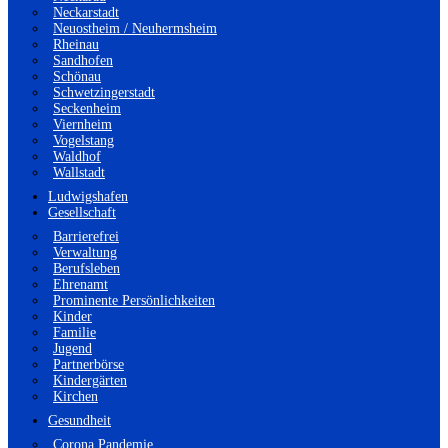
Neckarstadt
Neuostheim / Neuhermsheim
Rheinau
Sandhofen
Schönau
Schwetzingerstadt
Seckenheim
Viernheim
Vogelstang
Waldhof
Wallstadt
Ludwigshafen
Gesellschaft
Barrierefrei
Verwaltung
Berufsleben
Ehrenamt
Prominente Persönlichkeiten
Kinder
Familie
Jugend
Partnerbörse
Kindergärten
Kirchen
Gesundheit
Corona Pandemie