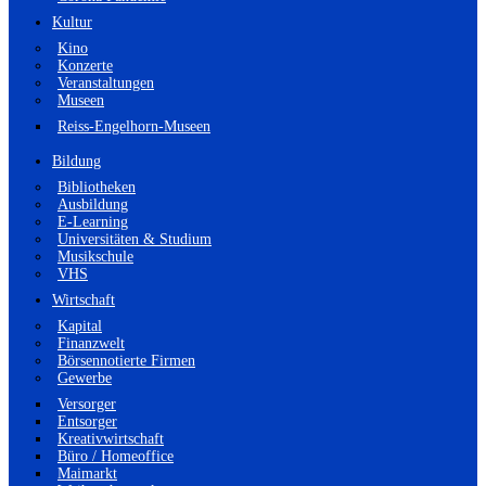
Kultur
Kino
Konzerte
Veranstaltungen
Museen
Reiss-Engelhorn-Museen
Bildung
Bibliotheken
Ausbildung
E-Learning
Universitäten & Studium
Musikschule
VHS
Wirtschaft
Kapital
Finanzwelt
Börsennotierte Firmen
Gewerbe
Versorger
Entsorger
Kreativwirtschaft
Büro / Homeoffice
Maimarkt