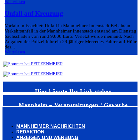
Weiterlesen
Unfall auf Kreuzung
Vorfahrt missachtet: Unfall in Mannheimer Innenstadt Bei einem
Verkehrsunfall in der Mannheimer Innenstadt entstand am Dienstag e
Sachschaden von rund 9.000 Euro. Verletzt wurde niemand. Nach
Angaben der Polizei fuhr ein 29-jähriger Mercedes-Fahrer auf Höhe
des...
Weiterlesen
Hier könnte Ihr Link stehen
Mannheim – Veranstaltungen / Gewerbe
MANNHEIMER NACHRICHTEN
REDAKTION
ANZEIGEN UND WERBUNG