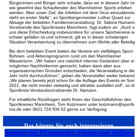
Bürgerinnen und Bürger sehr schade, dass wir in diesem Jahr nic
wie gewohnt das Schaufenster des Mannheimer Sports erleben
werden. Aber unser Ziel, die Infektion mit dem Virus einzudämme
steht an erster Stelle“, so Sportbürgermeister Lothar Quast zur
Absage der beliebten Familienveranstaltung. Dr. Sabine Hamann,
Vorsitzende des Sportkreises Mannheim, fügt zudem an: „Auch w
uns diese Entscheidung insbesondere für unsere Sportvereine se
schwer gefallen ist und schmerzt, gilt es in dieser schwierigen
Situation Verantwortung zu übernehmen zum Wohle aller Beteiligte
Bei dem beliebten Event bieten die Vereine ein vielfältiges Sport-,
Bühnen- und Aktionsprogramm rund um den Mannheimer
Wasserturm. „Wir haben uns natürlich intensiv Gedanken über ei
möglichen Nachholtermin gemacht, haben dann aber aus
organisatorischen Gründen entschieden, die Veranstaltung in die
Jahr nicht durchzuführen“, geben die Veranstalter weiter bekannt.
„Wir planen bereits jetzt schon für die Auflage des Events im So
2021, die nicht minder vielseitig und attraktiv ausfallen soll“, so die
Sportkreis-Vorstandsvorsitzende Dr. Hamann.
Für inhaltliche Rückfragen steht Ihnen der Geschäftsführer des
Sportkreises Mannheim, Tom Kotzmann unter kotzmann@sportkre
ma.de oder 0621 724 934 52 gerne zur Verfügung.
Das könnte Sie auch interessieren…
Sommer bei Pfitzenmeier: Fitness und Wellness