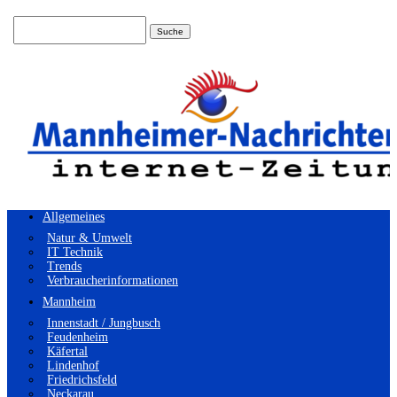
Suchen
nach:
Allgemeines
Natur & Umwelt
IT Technik
Trends
Verbraucherinformationen
Mannheim
Innenstadt / Jungbusch
Feudenheim
Käfertal
Lindenhof
Friedrichsfeld
Neckarau