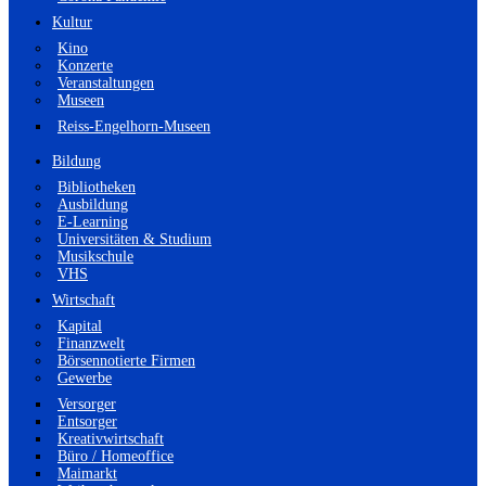
Kultur
Kino
Konzerte
Veranstaltungen
Museen
Reiss-Engelhorn-Museen
Bildung
Bibliotheken
Ausbildung
E-Learning
Universitäten & Studium
Musikschule
VHS
Wirtschaft
Kapital
Finanzwelt
Börsennotierte Firmen
Gewerbe
Versorger
Entsorger
Kreativwirtschaft
Büro / Homeoffice
Maimarkt