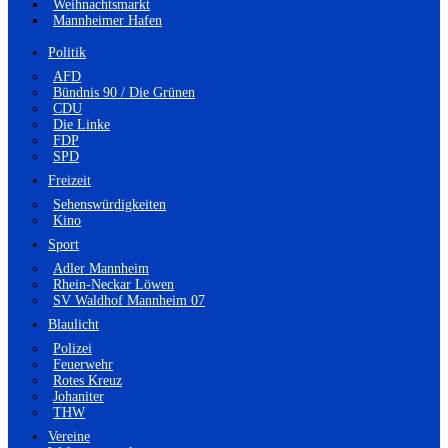
Weihnachtsmarkt
Mannheimer Hafen
Politik
AFD
Bündnis 90 / Die Grünen
CDU
Die Linke
FDP
SPD
Freizeit
Sehenswürdigkeiten
Kino
Sport
Adler Mannheim
Rhein-Neckar Löwen
SV Waldhof Mannheim 07
Blaulicht
Polizei
Feuerwehr
Rotes Kreuz
Johaniter
THW
Vereine