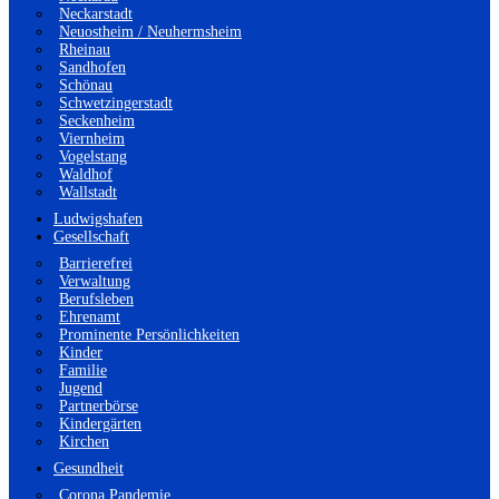
Neckarstadt
Neuostheim / Neuhermsheim
Rheinau
Sandhofen
Schönau
Schwetzingerstadt
Seckenheim
Viernheim
Vogelstang
Waldhof
Wallstadt
Ludwigshafen
Gesellschaft
Barrierefrei
Verwaltung
Berufsleben
Ehrenamt
Prominente Persönlichkeiten
Kinder
Familie
Jugend
Partnerbörse
Kindergärten
Kirchen
Gesundheit
Corona Pandemie