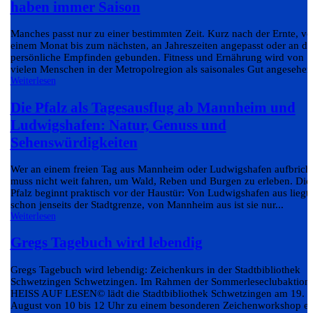
haben immer Saison
Manches passt nur zu einer bestimmten Zeit. Kurz nach der Ernte, v
einem Monat bis zum nächsten, an Jahreszeiten angepasst oder an da
persönliche Empfinden gebunden. Fitness und Ernährung wird von
vielen Menschen in der Metropolregion als saisonales Gut angesehen.
Weiterlesen
Die Pfalz als Tagesausflug ab Mannheim und
Ludwigshafen: Natur, Genuss und
Sehenswürdigkeiten
Wer an einem freien Tag aus Mannheim oder Ludwigshafen aufbricht
muss nicht weit fahren, um Wald, Reben und Burgen zu erleben. Die
Pfalz beginnt praktisch vor der Haustür: Von Ludwigshafen aus liegt 
schon jenseits der Stadtgrenze, von Mannheim aus ist sie nur...
Weiterlesen
Gregs Tagebuch wird lebendig
Gregs Tagebuch wird lebendig: Zeichenkurs in der Stadtbibliothek
Schwetzingen Schwetzingen. Im Rahmen der Sommerleseclubaktion
HEISS AUF LESEN© lädt die Stadtbibliothek Schwetzingen am 19.
August von 10 bis 12 Uhr zu einem besonderen Zeichenworkshop ei