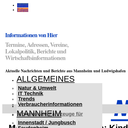
Folgen
Folgen
Informationen von Hier
Termine, Adressen, Vereine,
Lokalpolitik, Berichte und
Wirtschaftsinformationen
Aktuelle Nachrichten und Berichte aus Mannheim und Ludwigshafen
ALLGEMEINES
Natur & Umwelt
IT Technik
Trends
Verbraucherinformationen
< UKRAINE >
MANNHEIM
Kommunale Fahrzeuge für
Czernowitz
Innenstadt / Jungbusch
Nutzfahrzeuge für Czernowitz
Mannheim-Feudenheim: Kind