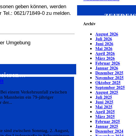
rsonen geben können, werden
r Tel.: 0621/71849-0 zu melden.
ZEITREI
Archiv
August 2026
Juli 2026
 der Umgebung
Juni 2026
Mai 2026
April 2026
März 2026
Februar 2026
Januar 2026
Dezember 2025
essieren…
November 2025
hn
Oktober 2025
September 2025
August 2025
t Bei einem Verkehrsunfall zwischen
Juli 2025
in Mannheim ein 79-jähriger
Juni 2025
 der...
Mai 2025
April 2025
März 2025
Februar 2025
Januar 2025
Dezember 2024
te sind zwischen Sonntag, 2. August,
November 2024
 in der Lindenstraße in Schwetzingen