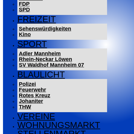
FDP
SPD
FREIZEIT
Sehenswürdigkeiten
Kino
SPORT
Adler Mannheim
Rhein-Neckar Löwen
SV Waldhof Mannheim 07
BLAULICHT
Polizei
Feuerwehr
Rotes Kreuz
Johaniter
THW
VEREINE
WOHNUNGSMARKT
STELLENMARKT