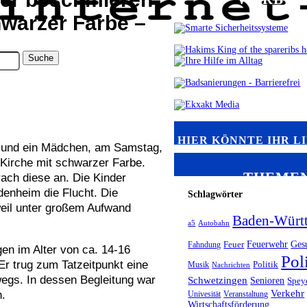
hwarzer Farbe –
HIER KÖNNTE IHR L
e und ein Mädchen, am Samstag,
 Kirche mit schwarzer Farbe.
THEME
rach diese an. Die Kinder
udenheim die Flucht. Die
Schlagwörter
eil unter großem Aufwand
Baden-Würt
a5
Autobahn
Feuerwehr
Ges
Fahndung
Feuer
en im Alter von ca. 14-16
Pol
 Er trug zum Tatzeitpunkt eine
Musik
Politik
Nachrichten
egs. In dessen Begleitung war
Schwetzingen
Senioren
Spey
Verkehr
n.
Univesität
Veranstaltung
Wirtschaftsförderung