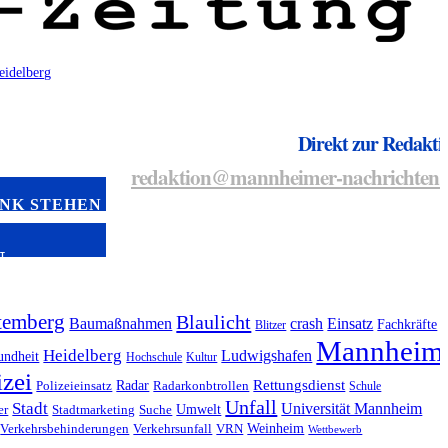
Direkt zur Redakti
redaktion@mannheimer-nachrichten.
INK STEHEN
N
temberg
Blaulicht
Baumaßnahmen
crash
Einsatz
Fachkräfte
Blitzer
Mannheim
Heidelberg
Ludwigshafen
undheit
Hochschule
Kultur
izei
Radar
Rettungsdienst
Polizeieinsatz
Radarkonbtrollen
Schule
Unfall
Stadt
Universität Mannheim
Umwelt
er
Stadtmarketing
Suche
Weinheim
Verkehrsbehinderungen
Verkehrsunfall
VRN
Wettbewerb