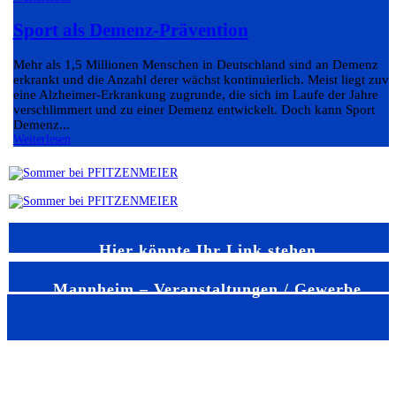
Sport als Demenz-Prävention
Mehr als 1,5 Millionen Menschen in Deutschland sind an Demenz
erkrankt und die Anzahl derer wächst kontinuierlich. Meist liegt zuvo
eine Alzheimer-Erkrankung zugrunde, die sich im Laufe der Jahre
verschlimmert und zu einer Demenz entwickelt. Doch kann Sport
Demenz...
Weiterlesen
Hier könnte Ihr Link stehen
Mannheim – Veranstaltungen / Gewerbe
MANNHEIMER NACHRICHTEN
REDAKTION
ANZEIGEN UND WERBUNG