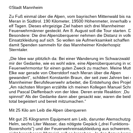
©Stadt Mannheim
Zu Fuß einmal über die Alpen, vom bayrischen Mittenwald bis na
Meran in Südtirol. 190 Kilometer, 19500 Höhenmeter, innerhalb v
elf Tagen. Dieses ehrgeizige Ziel haben sich drei Mannheimer
Feuerwehrmänner gesteckt. Am 8. August soll die Tour starten. D
Besondere: Die drei Alpenüberquerer nehmen die Distanz in volle
Einsatzkleidung auf sich. So wollen sie Aufmerksamkeit schaffen 
damit Spenden sammeln für das Mannheimer Kinderhospiz
Sterntaler.
„Die Idee war plötzlich da: Bei einer Wanderung im Schwarzwald
mir der Gedanke, wie es wohl wäre, eine Alpenüberquerung in vol
Feuerwehrmontur für einen guten Zweck zu machen. Meine Mutt
Elke war gerade von Oberstdorf nach Meran über die Alpen
gewandert“, schildert Konstantin Braun, der seit zwei Jahren bei d
Mannheimer Berufsfeuerwehr arbeitet, die Entstehung des Projek
„Am nächsten Morgen erzählte ich meinen Kollegen Manuel Schm
und Pascal Dieffenbach von der Idee. Deren erste Reaktion: ‚Du
spinnst!‘ Als der Gedanke dann aber gesackt war, waren die beid
total begeistert und bereit mitzumachen.“
Mit 25 Kilo am Leib die Alpen überqueren
Mit gut 25 Kilogramm Equipment am Leib, darunter Atemschutzger
Helm, sechs Liter Wasser, das nötigste Gepäck („drei Funktions-
Boxershorts“) und der Feuerwehreinsatzkleidung aus schwerem,