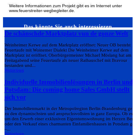
Weitere Informationen zum Projekt gibt es im Internet unter
www.feuerstreiter-wegbegleiter.de.
Das könnte Sie auch interessieren…
De schänschde Marktplatz vun de gonze Welt
Weinheimer Kerwe auf dem Marktplatz eröffnet: Neuer OB besteht
Feuertaufe mit Woinemer Dialekt Die Weinheimer Kerwe auf dem
Marktplatz ist eröffnet. Oberbürgermeister Michael Möslang hat am
Freitagabend seine Feuertaufe als neuer Rathauschef mit Bravour
bestanden und...
Weiterlesen
Individuelle Immobilienlösungen in Berlin und
Potsdam: Die coming home Sales GmbH stellt
sich vor
Der Immobilienmarkt in der Metropolregion Berlin-Brandenburg geh
zu den dynamischsten und anspruchsvollsten in ganz Europa. Ob es
um den Erwerb einer exklusiven Eigentumswohnung im Herzen Berl
oder den Verkauf eines charmanten Einfamilienhauses in Potsdam ge
–...
Weiterlesen