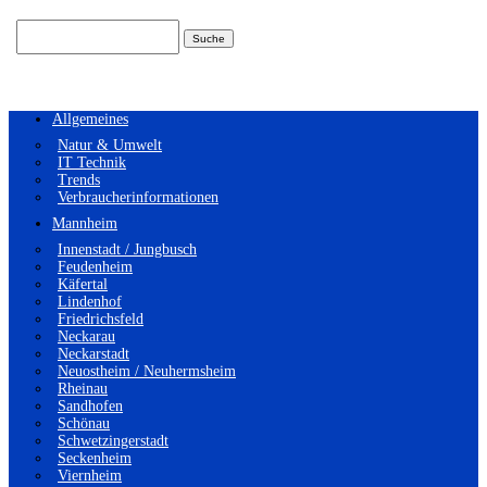
Suchen
nach:
Allgemeines
Natur & Umwelt
IT Technik
Trends
Verbraucherinformationen
Mannheim
Innenstadt / Jungbusch
Feudenheim
Käfertal
Lindenhof
Friedrichsfeld
Neckarau
Neckarstadt
Neuostheim / Neuhermsheim
Rheinau
Sandhofen
Schönau
Schwetzingerstadt
Seckenheim
Viernheim