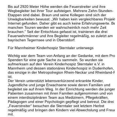
Bis auf 2920 Meter Höhe werden die Feuerstreiter und ihre
Wegbegleiter bei ihrer Tour aufsteigen. Mehrere Zehn-Stunden-
Etappen sind dabei. Braun und seine Kollegen sind sich der
Unwägbarkeiten bewusst: „Wir haben kein vergleichbares Projekt 
Internet gefunden. Daher gibt es auch keine Erfahrungswerte. Bei
manchen Touren werden wir wahrscheinlich noch mehr Zeit
brauchen.“ Seit der Entschluss gefasst ist, trainieren die drei
Feuerwehrmänner und ihre Begleiter regelmäßig, so zuletzt am
bayrischen Tegernsee und in Oberstdorf.
Für Mannheimer Kinderhospiz Sterntaler unterwegs
Wichtig war dem Team von Anfang an der Gedanke, mit dem Proj
Spenden für eine gute Sache zu sammeln. So wurden sie
aufmerksam auf den Verein Kinderhospiz Sterntaler e.V. in
Mannheim und dessen stationäres Kinderhospiz in Dudenhofen, 
das einzige in der Metropolregion Rhein-Neckar und Rheinland-Pf
ist.
Der Verein unterstützt lebensverkürzend erkrankte Kinder,
Jugendliche und junge Erwachsene sowie deren Familien und
begleitet sie auf ihrem Weg. In der Einrichtung werden die jungen
Patienten zusammen mit ihren Familien aufgenommen und von
einem interdisziplinären Team aus Medizinern, Pflegekräften,
Pädagogen und einer Psychologin gepflegt und betreut. Die drei
„Feuerstreiter“ besuchen die Sterntaler seit letztem Herbst
regelmäßig und bringen den Kindern viel Abwechslung und Freud
mit.