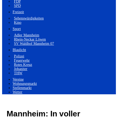
FDP
SPD
Freizeit
Sehenswürdigkeiten
Kino
Sport
Adler Mannheim
Rhein-Neckar Löwen
SV Waldhof Mannheim 07
Blaulicht
Polizei
Feuerwehr
Rotes Kreuz
Johaniter
THW
Vereine
Wohnungsmarkt
Stellenmarkt
Wetter
Mannheim: In voller