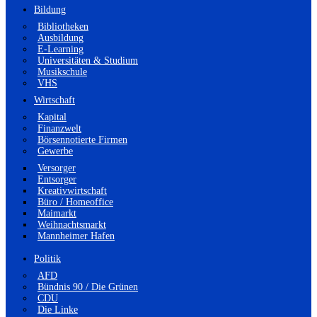
Bildung
Bibliotheken
Ausbildung
E-Learning
Universitäten & Studium
Musikschule
VHS
Wirtschaft
Kapital
Finanzwelt
Börsennotierte Firmen
Gewerbe
Versorger
Entsorger
Kreativwirtschaft
Büro / Homeoffice
Maimarkt
Weihnachtsmarkt
Mannheimer Hafen
Politik
AFD
Bündnis 90 / Die Grünen
CDU
Die Linke