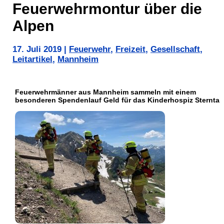
Feuerwehrmontur über die
Alpen
17. Juli 2019
|
Feuerwehr
,
Freizeit
,
Gesellschaft
,
Leitartikel
,
Mannheim
Feuerwehrmänner aus Mannheim sammeln mit einem
besonderen Spendenlauf Geld für das Kinderhospiz Sterntale