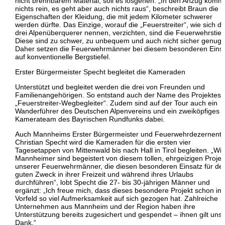
nicht brennbarem Material, soll es losgehen. „In den Anzug komm
nichts rein, es geht aber auch nichts raus“, beschreibt Braun die
Eigenschaften der Kleidung, die mit jedem Kilometer schwerer
werden dürfte. Das Einzige, worauf die „Feuerstreiter“, wie sich di
drei Alpenüberquerer nennen, verzichten, sind die Feuerwehrstiefe
Diese sind zu schwer, zu unbequem und auch nicht sicher genug.
Daher setzen die Feuerwehrmänner bei diesem besonderen Eins
auf konventionelle Bergstiefel.
Erster Bürgermeister Specht begleitet die Kameraden
Unterstützt und begleitet werden die drei von Freunden und
Familienangehörigen. So entstand auch der Name des Projektes:
„Feuerstreiter-Wegbegleiter“. Zudem sind auf der Tour auch ein
Wanderführer des Deutschen Alpenvereins und ein zweiköpfiges
Kamerateam des Bayrischen Rundfunks dabei.
Auch Mannheims Erster Bürgermeister und Feuerwehrdezernent
Christian Specht wird die Kameraden für die ersten vier
Tagesetappen von Mittenwald bis nach Hall in Tirol begleiten. „Wir
Mannheimer sind begeistert von diesem tollen, ehrgeizigen Projek
unserer Feuerwehrmänner, die diesen besonderen Einsatz für de
guten Zweck in ihrer Freizeit und während ihres Urlaubs
durchführen“, lobt Specht die 27- bis 30-jährigen Männer und
ergänzt: „Ich freue mich, dass dieses besondere Projekt schon im
Vorfeld so viel Aufmerksamkeit auf sich gezogen hat. Zahlreiche
Unternehmen aus Mannheim und der Region haben ihre
Unterstützung bereits zugesichert und gespendet – ihnen gilt uns
Dank.“