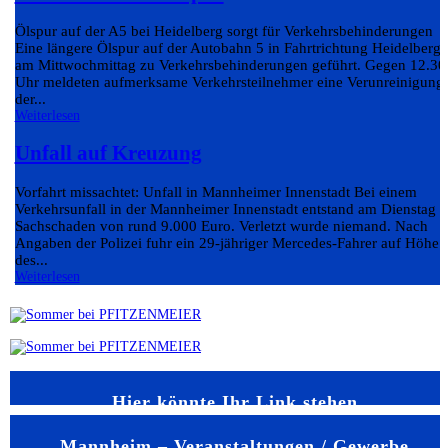
Ölspur auf der A5 bei Heidelberg sorgt für Verkehrsbehinderungen
Eine längere Ölspur auf der Autobahn 5 in Fahrtrichtung Heidelberg 
am Mittwochmittag zu Verkehrsbehinderungen geführt. Gegen 12.30
Uhr meldeten aufmerksame Verkehrsteilnehmer eine Verunreinigung
der...
Weiterlesen
Unfall auf Kreuzung
Vorfahrt missachtet: Unfall in Mannheimer Innenstadt Bei einem
Verkehrsunfall in der Mannheimer Innenstadt entstand am Dienstag e
Sachschaden von rund 9.000 Euro. Verletzt wurde niemand. Nach
Angaben der Polizei fuhr ein 29-jähriger Mercedes-Fahrer auf Höhe
des...
Weiterlesen
Hier könnte Ihr Link stehen
Mannheim – Veranstaltungen / Gewerbe