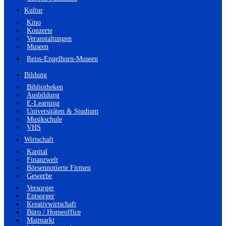
Kultur
Kino
Konzerte
Veranstaltungen
Museen
Reiss-Engelhorn-Museen
Bildung
Bibliotheken
Ausbildung
E-Learning
Universitäten & Studium
Musikschule
VHS
Wirtschaft
Kapital
Finanzwelt
Börsennotierte Firmen
Gewerbe
Versorger
Entsorger
Kreativwirtschaft
Büro / Homeoffice
Maimarkt