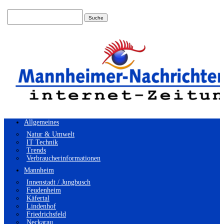
Suchen
nach:
Allgemeines
Natur & Umwelt
IT Technik
Trends
Verbraucherinformationen
Mannheim
Innenstadt / Jungbusch
Feudenheim
Käfertal
Lindenhof
Friedrichsfeld
Neckarau