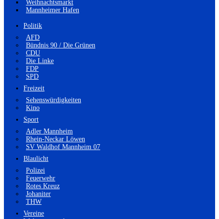
Weihnachtsmarkt
Mannheimer Hafen
Politik
AFD
Bündnis 90 / Die Grünen
CDU
Die Linke
FDP
SPD
Freizeit
Sehenswürdigkeiten
Kino
Sport
Adler Mannheim
Rhein-Neckar Löwen
SV Waldhof Mannheim 07
Blaulicht
Polizei
Feuerwehr
Rotes Kreuz
Johaniter
THW
Vereine