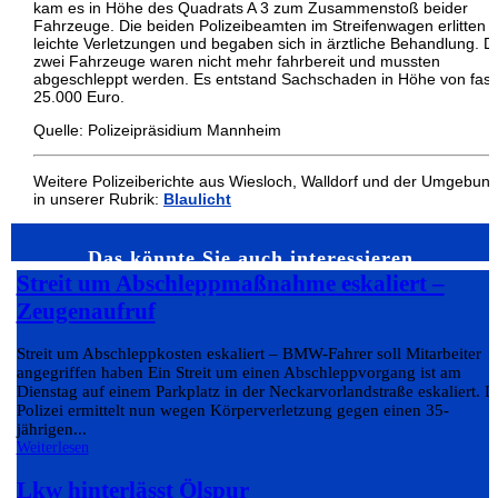
kam es in Höhe des Quadrats A 3 zum Zusammenstoß beider
Fahrzeuge. Die beiden Polizeibeamten im Streifenwagen erlitten
leichte Verletzungen und begaben sich in ärztliche Behandlung. D
zwei Fahrzeuge waren nicht mehr fahrbereit und mussten
abgeschleppt werden. Es entstand Sachschaden in Höhe von fast
25.000 Euro.
Quelle: Polizeipräsidium Mannheim
Weitere Polizeiberichte aus Wiesloch, Walldorf und der Umgebun
in unserer Rubrik:
Blaulicht
Das könnte Sie auch interessieren…
Streit um Abschleppmaßnahme eskaliert –
Zeugenaufruf
Streit um Abschleppkosten eskaliert – BMW-Fahrer soll Mitarbeiter
angegriffen haben Ein Streit um einen Abschleppvorgang ist am
Dienstag auf einem Parkplatz in der Neckarvorlandstraße eskaliert. D
Polizei ermittelt nun wegen Körperverletzung gegen einen 35-
jährigen...
Weiterlesen
Lkw hinterlässt Ölspur