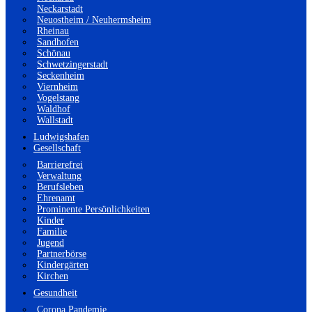
Neckarstadt
Neuostheim / Neuhermsheim
Rheinau
Sandhofen
Schönau
Schwetzingerstadt
Seckenheim
Viernheim
Vogelstang
Waldhof
Wallstadt
Ludwigshafen
Gesellschaft
Barrierefrei
Verwaltung
Berufsleben
Ehrenamt
Prominente Persönlichkeiten
Kinder
Familie
Jugend
Partnerbörse
Kindergärten
Kirchen
Gesundheit
Corona Pandemie