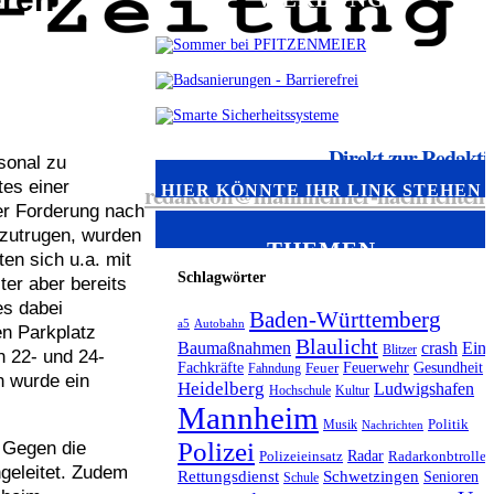
Direkt zur Redakti
sonal zu
tes einer
redaktion@mannheimer-nachrichten.
HIER KÖNNTE IHR LINK STEHEN
er Forderung nach
 zutrugen, wurden
THEMEN
en sich u.a. mit
Schlagwörter
er aber bereits
es dabei
Baden-Württemberg
a5
Autobahn
en Parkplatz
Blaulicht
Baumaßnahmen
crash
Eins
Blitzer
n 22- und 24-
Fachkräfte
Feuerwehr
Gesundheit
Fahndung
Feuer
n wurde ein
Heidelberg
Ludwigshafen
Hochschule
Kultur
Mannheim
Musik
Politik
Nachrichten
Polizei
 Gegen die
Radar
Polizeieinsatz
Radarkonbtrolle
geleitet. Zudem
Rettungsdienst
Schwetzingen
Senioren
Schule