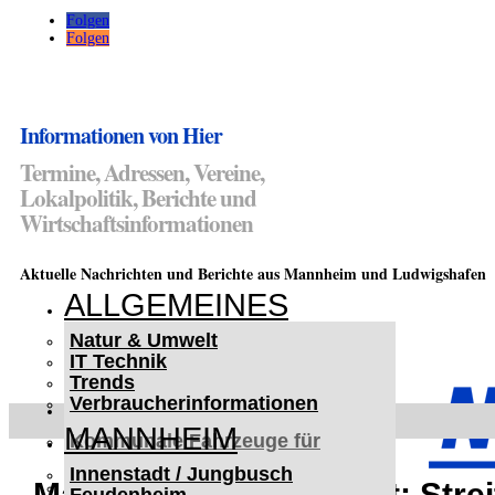
Folgen
Folgen
Informationen von Hier
Termine, Adressen, Vereine,
Lokalpolitik, Berichte und
Wirtschaftsinformationen
Aktuelle Nachrichten und Berichte aus Mannheim und Ludwigshafen
ALLGEMEINES
Natur & Umwelt
IT Technik
Trends
Verbraucherinformationen
< UKRAINE >
MANNHEIM
Kommunale Fahrzeuge für
Czernowitz
Innenstadt / Jungbusch
Nutzfahrzeuge für Czernowitz
Mannheim-Neckarstadt: Streit