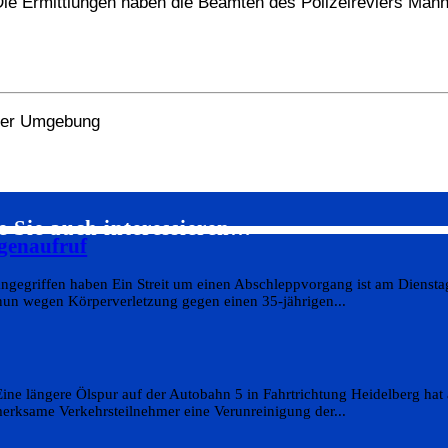
Die Ermittlungen haben die Beamten des Polizeireviers Man
 der Umgebung
e Sie auch interessieren…
genaufruf
 angegriffen haben Ein Streit um einen Abschleppvorgang ist am Diensta
lt nun wegen Körperverletzung gegen einen 35-jährigen...
Eine längere Ölspur auf der Autobahn 5 in Fahrtrichtung Heidelberg ha
rksame Verkehrsteilnehmer eine Verunreinigung der...