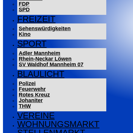
FDP
SPD
FREIZEIT
Sehenswürdigkeiten
Kino
SPORT
Adler Mannheim
Rhein-Neckar Löwen
SV Waldhof Mannheim 07
BLAULICHT
Polizei
Feuerwehr
Rotes Kreuz
Johaniter
THW
VEREINE
WOHNUNGSMARKT
STELLENMARKT