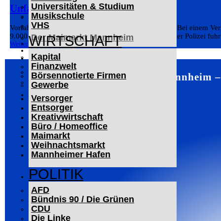
Universitäten & Studium
Der Mannheimer Wasserturm
Unfall auf Kreuzung
Musikschule
Das Technoseum Mannheim
VHS
Die Alte Feuerwache
Vorfahrt missachtet: Unfall in Mannheimer Innenstadt Bei einem Ve
9.000 Euro. Verletzt wurde niemand. Nach Angaben der Polizei fuhr 
Der Maimarkt Mannheim
WIRTSCHAFT
Weiterlesen
LESERBRIEFE
Kapital
ARCHIV
Finanzwelt
Das Neueste
Börsennotierte Firmen
Mannheim – 
Leitartikel
Gewerbe
WERBUNG
Versorger
Entsorger
Kreativwirtschaft
Büro / Homeoffice
Maimarkt
Weihnachtsmarkt
Mannheimer Hafen
POLITIK
AFD
Bündnis 90 / Die Grünen
CDU
Die Linke