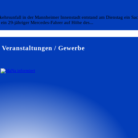
rkehrsunfall in der Mannheimer Innenstadt entstand am Dienstag ein S
ein 29-jähriger Mercedes-Fahrer auf Höhe des...
Veranstaltungen / Gewerbe