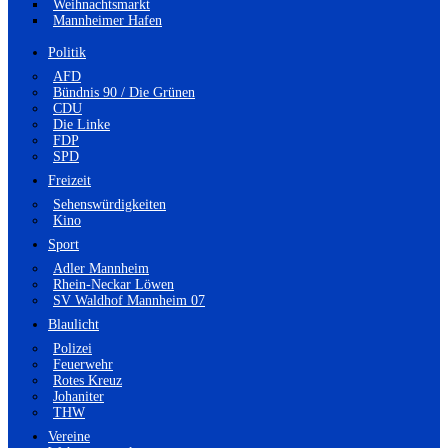
Weihnachtsmarkt
Mannheimer Hafen
Politik
AFD
Bündnis 90 / Die Grünen
CDU
Die Linke
FDP
SPD
Freizeit
Sehenswürdigkeiten
Kino
Sport
Adler Mannheim
Rhein-Neckar Löwen
SV Waldhof Mannheim 07
Blaulicht
Polizei
Feuerwehr
Rotes Kreuz
Johaniter
THW
Vereine