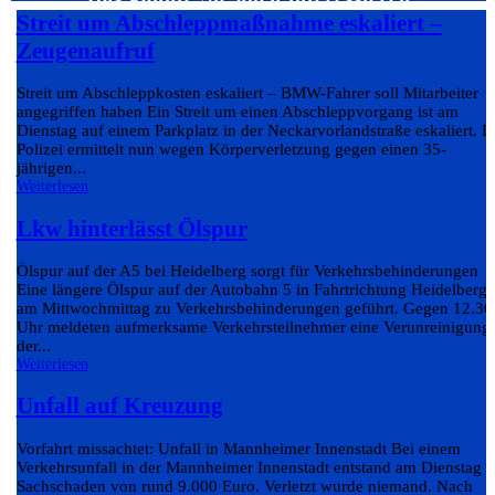
Streit um Abschleppmaßnahme eskaliert –
Zeugenaufruf
Streit um Abschleppkosten eskaliert – BMW-Fahrer soll Mitarbeiter
angegriffen haben Ein Streit um einen Abschleppvorgang ist am
Dienstag auf einem Parkplatz in der Neckarvorlandstraße eskaliert. D
Polizei ermittelt nun wegen Körperverletzung gegen einen 35-
jährigen...
Weiterlesen
Lkw hinterlässt Ölspur
Ölspur auf der A5 bei Heidelberg sorgt für Verkehrsbehinderungen
Eine längere Ölspur auf der Autobahn 5 in Fahrtrichtung Heidelberg 
am Mittwochmittag zu Verkehrsbehinderungen geführt. Gegen 12.30
Uhr meldeten aufmerksame Verkehrsteilnehmer eine Verunreinigung
der...
Weiterlesen
Unfall auf Kreuzung
Vorfahrt missachtet: Unfall in Mannheimer Innenstadt Bei einem
Verkehrsunfall in der Mannheimer Innenstadt entstand am Dienstag e
Sachschaden von rund 9.000 Euro. Verletzt wurde niemand. Nach