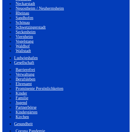
Neckarstadt
Neuostheim / Neuhermsheim
Rheinau
Sandhofen
Schönau
Schwetzingerstadt
Seckenheim
Viernheim
Vogelstang
Waldhof
Wallstadt
Ludwigshafen
Gesellschaft
Barrierefrei
Verwaltung
Berufsleben
Ehrenamt
Prominente Persönlichkeiten
Kinder
Familie
Jugend
Partnerbörse
Kindergärten
Kirchen
Gesundheit
Corona Pandemie