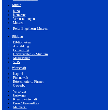
Kultur
Kino
Konzerte
Veranstaltungen
Museen
Reiss-Engelhorn-Museen
Bildung
Bibliotheken
Ausbildung
E-Learning
Universitäten & Studium
Musikschule
VHS
Wirtschaft
Kapital
Finanzwelt
Börsennotierte Firmen
Gewerbe
Versorger
Entsorger
Kreativwirtschaft
Büro / Homeoffice
Maimarkt