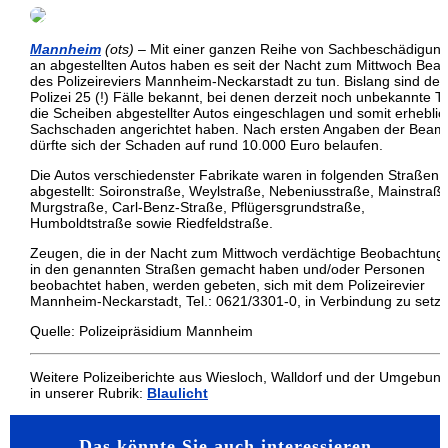
Mannheim
(ots)
– Mit einer ganzen Reihe von Sachbeschädigun
an abgestellten Autos haben es seit der Nacht zum Mittwoch Bea
des Polizeireviers Mannheim-Neckarstadt zu tun. Bislang sind der
Polizei 25 (!) Fälle bekannt, bei denen derzeit noch unbekannte T
die Scheiben abgestellter Autos eingeschlagen und somit erhebli
Sachschaden angerichtet haben. Nach ersten Angaben der Beam
dürfte sich der Schaden auf rund 10.000 Euro belaufen.
Die Autos verschiedenster Fabrikate waren in folgenden Straßen
abgestellt: Soironstraße, Weylstraße, Nebeniusstraße, Mainstraße
Murgstraße, Carl-Benz-Straße, Pflügersgrundstraße,
Humboldtstraße sowie Riedfeldstraße.
Zeugen, die in der Nacht zum Mittwoch verdächtige Beobachtung
in den genannten Straßen gemacht haben und/oder Personen
beobachtet haben, werden gebeten, sich mit dem Polizeirevier
Mannheim-Neckarstadt, Tel.: 0621/3301-0, in Verbindung zu setze
Quelle: Polizeipräsidium Mannheim
Weitere Polizeiberichte aus Wiesloch, Walldorf und der Umgebun
in unserer Rubrik:
Blaulicht
Das könnte Sie auch interessieren…