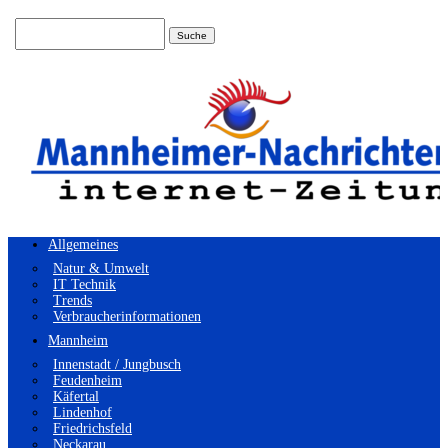
Suchen
nach:
Allgemeines
Natur & Umwelt
IT Technik
Trends
Verbraucherinformationen
Mannheim
Innenstadt / Jungbusch
Feudenheim
Käfertal
Lindenhof
Friedrichsfeld
Neckarau