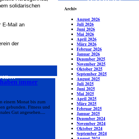
ZEITREISE
inem solidarischen
Archiv
August 2026
Juli 2026
r E-Mail an
Juni 2026
Mai 2026
April 2026
erein der
März 2026
Februar 2026
Januar 2026
Dezember 2025
November 2025
Oktober 2025
September 2025
eren…
August 2025
s haben immer
Juli 2025
Juni 2025
Mai 2025
April 2025
von einem Monat bis zum
März 2025
den gebunden. Fitness und
Februar 2025
nales Gut angesehen....
Januar 2025
Dezember 2024
November 2024
Oktober 2024
September 2024
August 2024