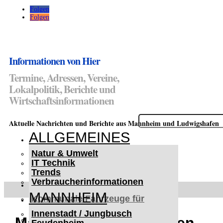
Folgen
Folgen
Informationen von Hier
Termine, Adressen, Vereine,
Lokalpolitik, Berichte und
Wirtschaftsinformationen
Suchen
Aktuelle Nachrichten und Berichte aus Mannheim und Ludwigshafen
nach:
ALLGEMEINES
Natur & Umwelt
IT Technik
Trends
Verbraucherinformationen
< UKRAINE >
MANNHEIM
Kommunale Fahrzeuge für
Czernowitz
Innenstadt / Jungbusch
Nutzfahrzeuge für Czernowitz
Mannheimer Mentalitäten