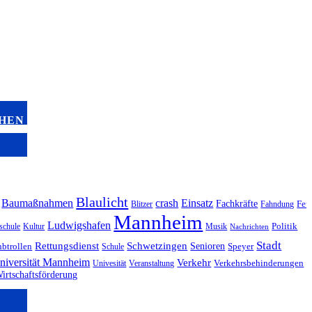
EHEN
Blaulicht
Baumaßnahmen
crash
Einsatz
Fachkräfte
Blitzer
Fahndung
Feu
Mannheim
Ludwigshafen
schule
Kultur
Musik
Politik
Nachrichten
Stadt
Rettungsdienst
Schwetzingen
Senioren
btrollen
Schule
Speyer
niversität Mannheim
Verkehr
Univesität
Veranstaltung
Verkehrsbehinderungen
irtschaftsförderung