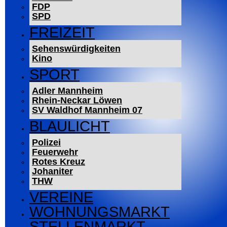
FDP
SPD
FREIZEIT
Sehenswürdigkeiten
Kino
SPORT
Adler Mannheim
Rhein-Neckar Löwen
SV Waldhof Mannheim 07
BLAULICHT
Polizei
Feuerwehr
Rotes Kreuz
Johaniter
THW
VEREINE
WOHNUNGSMARKT
STELLENMARKT