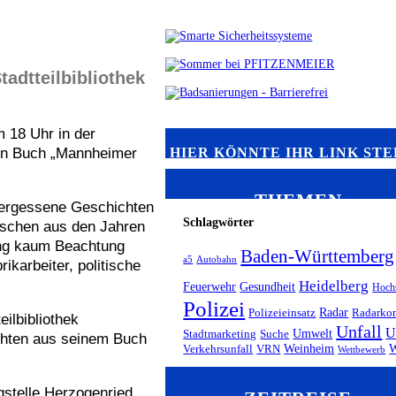
adtteilbibliothek
m 18 Uhr in der
ein Buch „Mannheimer
HIER KÖNNTE IHR LINK ST
THEMEN
vergessene Geschichten
Schlagwörter
schen aus den Jahren
ang kaum Beachtung
Baden-Württemberg
a5
Autobahn
ikarbeiter, politische
Heidelberg
Feuerwehr
Gesundheit
Hoch
Polizei
Radar
Polizeieinsatz
Radarkon
ilbibliothek
Unfall
U
Umwelt
Stadtmarketing
Suche
chten aus seinem Buch
Weinheim
W
Verkehrsunfall
VRN
Wettbewerb
gstelle Herzogenried,