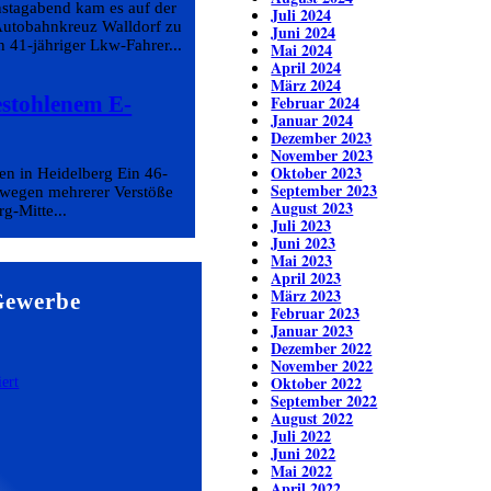
nstagabend kam es auf der
Juli 2024
utobahnkreuz Walldorf zu
Juni 2024
 41-jähriger Lkw-Fahrer...
Mai 2024
April 2024
März 2024
estohlenem E-
Februar 2024
Januar 2024
Dezember 2023
November 2023
Oktober 2023
en in Heidelberg Ein 46-
September 2023
h wegen mehrerer Verstöße
August 2023
rg-Mitte...
Juli 2023
Juni 2023
Mai 2023
April 2023
März 2023
Gewerbe
Februar 2023
Januar 2023
Dezember 2022
November 2022
Oktober 2022
September 2022
August 2022
Juli 2022
Juni 2022
Mai 2022
April 2022