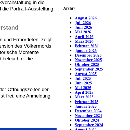
ZEITREISE
veranstaltung in die
Archiv
 die Portrait-Ausstellung
August 2026
Juli 2026
Juni 2026
erstand
Mai 2026
April 2026
n und Ermordeten, zeigt
März 2026
Februar 2026
mension des Völkermords
Januar 2026
istorische Momente
Dezember 2025
d beleuchtet die
November 2025
Oktober 2025
September 2025
August 2025
Juli 2025
Juni 2025
Mai 2025
der Öffnungszeiten der
April 2025
ist frei, eine Anmeldung
März 2025
Februar 2025
Januar 2025
Dezember 2024
November 2024
Oktober 2024
September 2024
August 2024