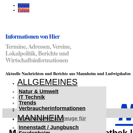
Folgen
Folgen
Informationen von Hier
Termine, Adressen, Vereine,
Lokalpolitik, Berichte und
Wirtschaftsinformationen
Aktuelle Nachrichten und Berichte aus Mannheim und Ludwigshafen
ALLGEMEINES
Natur & Umwelt
IT Technik
Trends
Verbraucherinformationen
< UKRAINE >
MANNHEIM
Kommunale Fahrzeuge für
Czernowitz
Innenstadt / Jungbusch
Nutzfahrzeuge für Czernowitz
Mannheimer Stadtbibliothek 