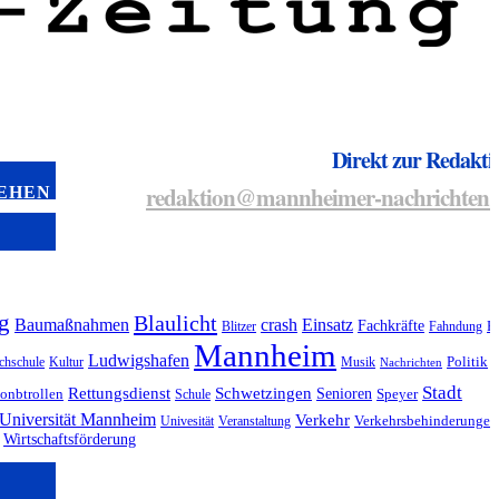
Direkt zur Redakti
redaktion@mannheimer-nachrichten.
TEHEN
g
Blaulicht
Baumaßnahmen
crash
Einsatz
Fachkräfte
Blitzer
Fahndung
F
Mannheim
Ludwigshafen
chschule
Kultur
Musik
Politik
Nachrichten
Stadt
Rettungsdienst
Schwetzingen
Senioren
onbtrollen
Schule
Speyer
Universität Mannheim
Verkehr
Univesität
Veranstaltung
Verkehrsbehinderungen
Wirtschaftsförderung