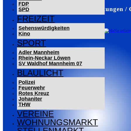
FDP
Mannheim – Veranstaltungen /
SPD
FREIZEIT
Sehenswürdigkeiten
Kino
SPORT
Adler Mannheim
Rhein-Neckar Löwen
SV Waldhof Mannheim 07
BLAULICHT
Polizei
Feuerwehr
Rotes Kreuz
Johaniter
THW
VEREINE
WOHNUNGSMARKT
STELLENMARKT