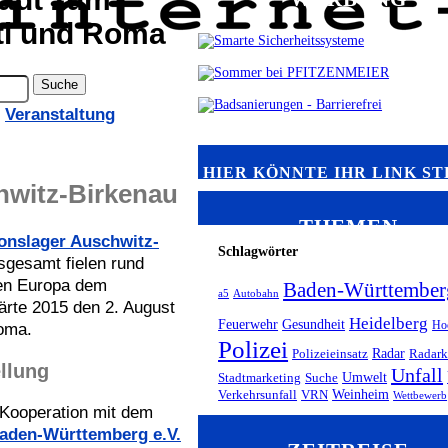
ti und Roma
,
Veranstaltung
HIER KÖNNTE IHR LINK S
hwitz-Birkenau
THEMEN
onslager Auschwitz-
Schlagwörter
sgesamt fielen rund
ten Europa dem
Baden-Württember
a5
Autobahn
rte 2015 den 2. August
Heidelberg
Feuerwehr
Gesundheit
Ho
oma.
Polizei
Radar
Polizeieinsatz
Radark
llung
Unfall
Umwelt
Stadtmarketing
Suche
Weinheim
Verkehrsunfall
VRN
Wettbewerb
 Kooperation mit dem
aden-Württemberg e.V.