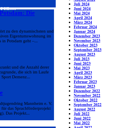
Juli 2024
ieren…
Juni 2024
 Potsdam: Die
Mai 2024
April 2024
März 2024
Februar 2024
Januar 2024
ört zu den dynamischsten und
Dezember 2023
lusiven Eigentumswohnung im
November 2023
 in Potsdam geht –...
Oktober 2023
September 2023
August 2023
Juli 2023
Juni 2023
rankt und die Anzahl derer
Mai 2023
April 2023
zugrunde, die sich im Laufe
März 2023
n Sport Demenz...
Februar 2023
Januar 2023
Dezember 2022
e
November 2022
Oktober 2022
tadtjugendring Mannheim e. V.
September 2022
 für das Sprachförderprojekt
August 2022
Juli 2022
. Das Projekt...
Juni 2022
Mai 2022
April 2022