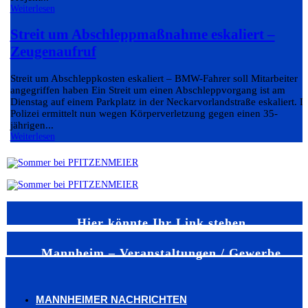
Weiterlesen
Streit um Abschleppmaßnahme eskaliert –
Zeugenaufruf
Streit um Abschleppkosten eskaliert – BMW-Fahrer soll Mitarbeiter
angegriffen haben Ein Streit um einen Abschleppvorgang ist am
Dienstag auf einem Parkplatz in der Neckarvorlandstraße eskaliert. D
Polizei ermittelt nun wegen Körperverletzung gegen einen 35-
jährigen...
Weiterlesen
Hier könnte Ihr Link stehen
Mannheim – Veranstaltungen / Gewerbe
MANNHEIMER NACHRICHTEN