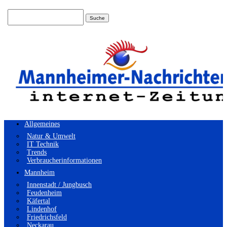
Suchen
nach:
Allgemeines
Natur & Umwelt
IT Technik
Trends
Verbraucherinformationen
Mannheim
Innenstadt / Jungbusch
Feudenheim
Käfertal
Lindenhof
Friedrichsfeld
Neckarau