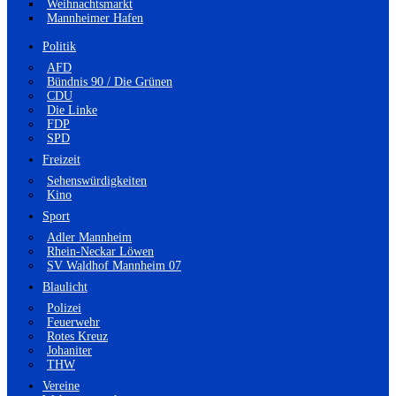
Weihnachtsmarkt
Mannheimer Hafen
Politik
AFD
Bündnis 90 / Die Grünen
CDU
Die Linke
FDP
SPD
Freizeit
Sehenswürdigkeiten
Kino
Sport
Adler Mannheim
Rhein-Neckar Löwen
SV Waldhof Mannheim 07
Blaulicht
Polizei
Feuerwehr
Rotes Kreuz
Johaniter
THW
Vereine