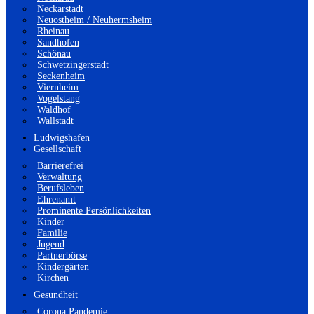
Neckarstadt
Neuostheim / Neuhermsheim
Rheinau
Sandhofen
Schönau
Schwetzingerstadt
Seckenheim
Viernheim
Vogelstang
Waldhof
Wallstadt
Ludwigshafen
Gesellschaft
Barrierefrei
Verwaltung
Berufsleben
Ehrenamt
Prominente Persönlichkeiten
Kinder
Familie
Jugend
Partnerbörse
Kindergärten
Kirchen
Gesundheit
Corona Pandemie