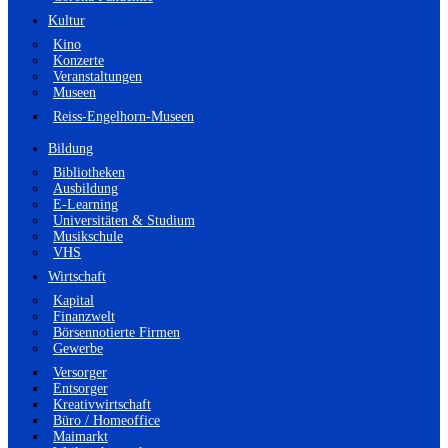
Kultur
Kino
Konzerte
Veranstaltungen
Museen
Reiss-Engelhorn-Museen
Bildung
Bibliotheken
Ausbildung
E-Learning
Universitäten & Studium
Musikschule
VHS
Wirtschaft
Kapital
Finanzwelt
Börsennotierte Firmen
Gewerbe
Versorger
Entsorger
Kreativwirtschaft
Büro / Homeoffice
Maimarkt