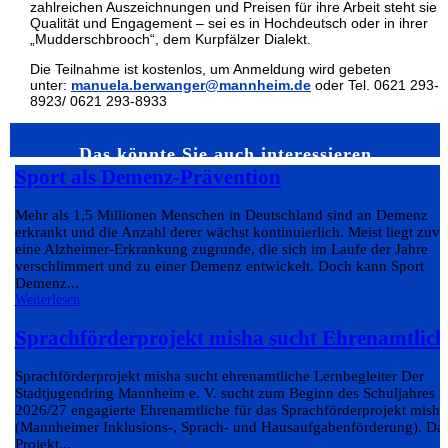
zahlreichen Auszeichnungen und Preisen für ihre Arbeit steht sie f
Qualität und Engagement – sei es in Hochdeutsch oder in ihrer
„Mudderschbrooch“, dem Kurpfälzer Dialekt.
Die Teilnahme ist kostenlos, um Anmeldung wird gebeten
unter:
manuela.berwanger@mannheim.de
oder Tel. 0621 293-
8923/ 0621 293-8933
Das könnte Sie auch interessieren…
Sport als Demenz-Prävention
Mehr als 1,5 Millionen Menschen in Deutschland sind an Demenz
erkrankt und die Anzahl derer wächst kontinuierlich. Meist liegt zuvo
eine Alzheimer-Erkrankung zugrunde, die sich im Laufe der Jahre
verschlimmert und zu einer Demenz entwickelt. Doch kann Sport
Demenz...
Weiterlesen
Sprachförderprojekt misha sucht Ehrenamtlich
Sprachförderprojekt misha sucht ehrenamtliche Lernbegleiter Der
Stadtjugendring Mannheim e. V. sucht zum Beginn des Schuljahres
2026/27 engagierte Ehrenamtliche für das Sprachförderprojekt misha
(Mannheimer Inklusions-, Sprach- und Hausaufgabenförderung). Da
Projekt...