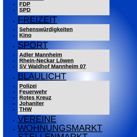
FDP
SPD
FREIZEIT
Sehenswürdigkeiten
Kino
SPORT
Adler Mannheim
Rhein-Neckar Löwen
SV Waldhof Mannheim 07
BLAULICHT
Polizei
Feuerwehr
Rotes Kreuz
Johaniter
THW
VEREINE
WOHNUNGSMARKT
STELLENMARKT