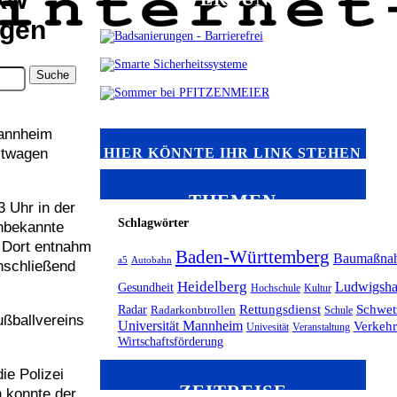
ugen
Mannheim
HIER KÖNNTE IHR LINK STEHEN
stwagen
THEMEN
3 Uhr in der
Schlagwörter
Unbekannte
. Dort entnahm
Baden-Württemberg
Baumaßna
a5
Autobahn
nschließend
Heidelberg
Ludwigsha
Gesundheit
Hochschule
Kultur
Radar
Rettungsdienst
Schwet
Radarkonbtrollen
Schule
ußballvereins
Universität Mannheim
Verkehr
Univesität
Veranstaltung
Wirtschaftsförderung
ie Polizei
ZEITREISE
 konnte der