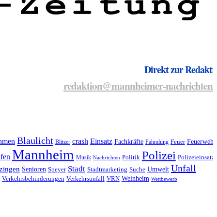
Direkt zur Redakti
redaktion@mannheimer-nachrichten.
Blaulicht
hmen
crash
Einsatz
Fachkräfte
Feuerwehr
Blitzer
Fahndung
Feuer
Mannheim
Polizei
fen
Musik
Politik
Polizeieinsatz
Nachrichten
Unfall
Stadt
zingen
Senioren
Umwelt
Speyer
Stadtmarketing
Suche
Weinheim
Verkehrsbehinderungen
Verkehrsunfall
VRN
Wettbewerb