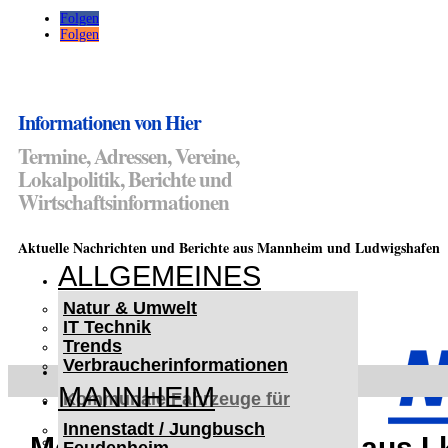
Folgen
Folgen
Informationen von Hier
Termine, Adressen, Vereine,
Lokalpolitik, Berichte und
Wirtschaftsinformationen
Aktuelle Nachrichten und Berichte aus Mannheim und Ludwigshafen
ALLGEMEINES
Natur & Umwelt
IT Technik
Trends
Verbraucherinformationen
< UKRAINE >
MANNHEIM
Kommunale Fahrzeuge für
Czernowitz
Innenstadt / Jungbusch
Nutzfahrzeuge für Czernowitz
Mehrere Tausend Euro aus L