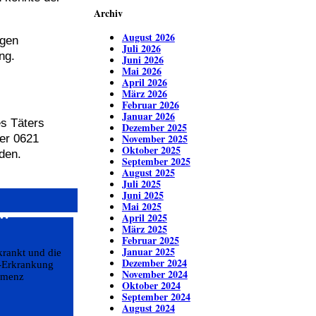
Archiv
August 2026
ngen
Juli 2026
ng.
Juni 2026
Mai 2026
April 2026
März 2026
Februar 2026
Januar 2026
es Täters
Dezember 2025
November 2025
er 0621
Oktober 2025
den.
September 2025
August 2025
Juli 2025
Juni 2025
Mai 2025
n…
April 2025
März 2025
Februar 2025
Januar 2025
krankt und die
Dezember 2024
r-Erkrankung
November 2024
Demenz
Oktober 2024
September 2024
August 2024