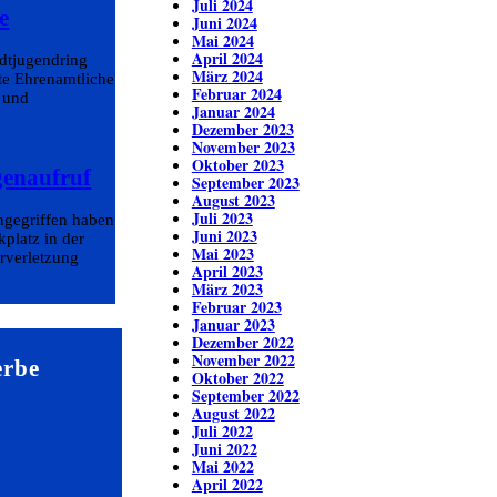
Juli 2024
e
Juni 2024
Mai 2024
April 2024
adtjugendring
März 2024
te Ehrenamtliche
Februar 2024
- und
Januar 2024
Dezember 2023
November 2023
Oktober 2023
genaufruf
September 2023
August 2023
Juli 2023
angegriffen haben
Juni 2023
platz in der
Mai 2023
erverletzung
April 2023
März 2023
Februar 2023
Januar 2023
Dezember 2022
November 2022
erbe
Oktober 2022
September 2022
August 2022
Juli 2022
Juni 2022
Mai 2022
April 2022