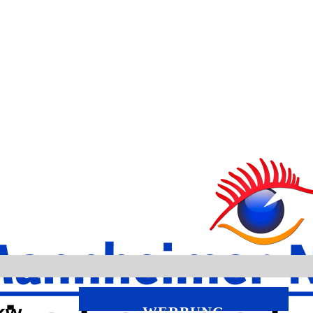
kw
WERBUNG