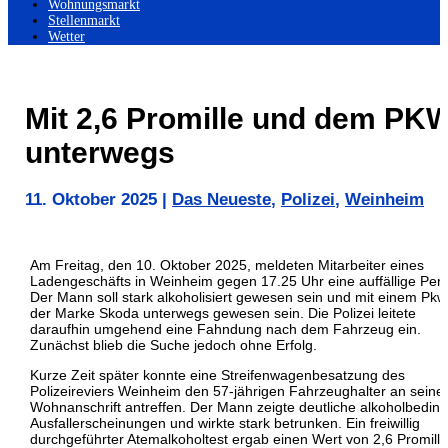
Wohnungsmarkt
Stellenmarkt
Wetter
Mit 2,6 Promille und dem PK
unterwegs
11. Oktober 2025
|
Das Neueste
,
Polizei
,
Weinheim
Am Freitag, den 10. Oktober 2025, meldeten Mitarbeiter eines
Ladengeschäfts in Weinheim gegen 17.25 Uhr eine auffällige Per
Der Mann soll stark alkoholisiert gewesen sein und mit einem Pkw
der Marke Skoda unterwegs gewesen sein. Die Polizei leitete
daraufhin umgehend eine Fahndung nach dem Fahrzeug ein.
Zunächst blieb die Suche jedoch ohne Erfolg.
Kurze Zeit später konnte eine Streifenwagenbesatzung des
Polizeireviers Weinheim den 57-jährigen Fahrzeughalter an seine
Wohnanschrift antreffen. Der Mann zeigte deutliche alkoholbeding
Ausfallerscheinungen und wirkte stark betrunken. Ein freiwillig
durchgeführter Atemalkoholtest ergab einen Wert von 2,6 Promille