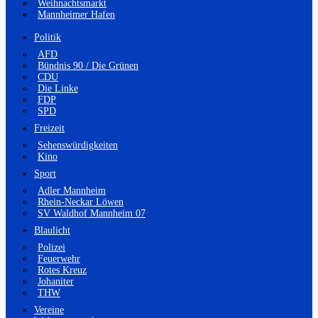
Weihnachtsmarkt
Mannheimer Hafen
Politik
AFD
Bündnis 90 / Die Grünen
CDU
Die Linke
FDP
SPD
Freizeit
Sehenswürdigkeiten
Kino
Sport
Adler Mannheim
Rhein-Neckar Löwen
SV Waldhof Mannheim 07
Blaulicht
Polizei
Feuerwehr
Rotes Kreuz
Johaniter
THW
Vereine