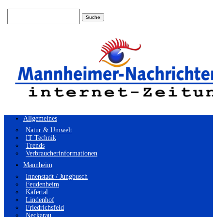
Suchen
nach:
Allgemeines
Natur & Umwelt
IT Technik
Trends
Verbraucherinformationen
Mannheim
Innenstadt / Jungbusch
Feudenheim
Käfertal
Lindenhof
Friedrichsfeld
Neckarau