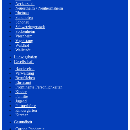
Neckarstadt
Neuostheim / Neuhermsheim
Rheinau
Sandhofen
Schönau
Schwetzingerstadt
Seckenheim
Viernheim
Vogelstang
Waldhof
Wallstadt
Ludwigshafen
Gesellschaft
Barrierefrei
Verwaltung
Berufsleben
Ehrenamt
Prominente Persönlichkeiten
Kinder
Familie
Jugend
Partnerbörse
Kindergärten
Kirchen
Gesundheit
Corona Pandemie