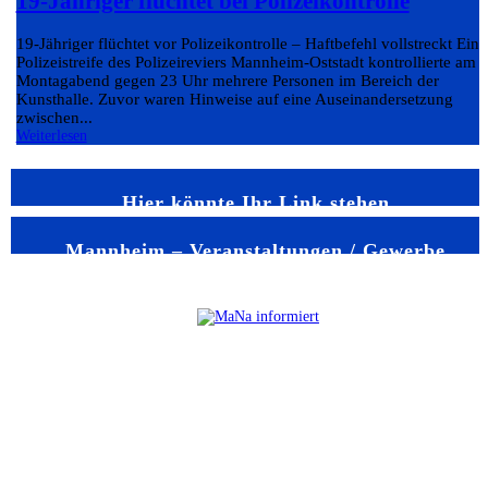
19-Jähriger flüchtet bei Polizeikontrolle
19-Jähriger flüchtet vor Polizeikontrolle – Haftbefehl vollstreckt Eine
Polizeistreife des Polizeireviers Mannheim-Oststadt kontrollierte am
Montagabend gegen 23 Uhr mehrere Personen im Bereich der
Kunsthalle. Zuvor waren Hinweise auf eine Auseinandersetzung
zwischen...
Weiterlesen
Hier könnte Ihr Link stehen
Mannheim – Veranstaltungen / Gewerbe