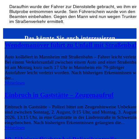
Daraufhin wurde der Fahrer zur Dienststelle gebracht, wo ihm ein
Blutprobe entnommen wurde. Sein Führerschein wurde von den
Beamten einbehalten. Gegen den Mann wird nun wegen Trunkenh
im Straßenverkehr ermittelt.
Das könnte Sie auch interessieren…
Wendemanöver führt zu Unfall mit Straßenbah
Auto kollidiert in Mannheim mit Straßenbahn – Fahrer leicht verletzt
Bei einem Verkehrsunfall zwischen einem Auto und einer Straßenba
ist am Montag kurz nach 17 Uhr in Mannheim ein 79-jähriger
Autofahrer leicht verletzt worden. Nach bisherigen Erkenntnissen wa
der...
Weiterlesen
Einbruch in Gaststätte – Zeugenaufruf
Einbruch in Gaststätte – Polizei bittet um Zeugenhinweise Unbekann
sind zwischen Sonntag, 2. August, 0:15 Uhr, und Montag, 3. August
2026, 13:15 Uhr, in eine Gaststätte in der Lindenstraße in Schwetzin
eingebrochen. Nach bisherigen Erkenntnissen gelangten die...
Weiterlesen