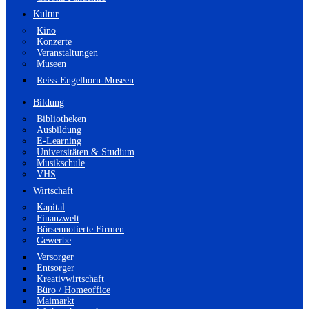
Kultur
Kino
Konzerte
Veranstaltungen
Museen
Reiss-Engelhorn-Museen
Bildung
Bibliotheken
Ausbildung
E-Learning
Universitäten & Studium
Musikschule
VHS
Wirtschaft
Kapital
Finanzwelt
Börsennotierte Firmen
Gewerbe
Versorger
Entsorger
Kreativwirtschaft
Büro / Homeoffice
Maimarkt