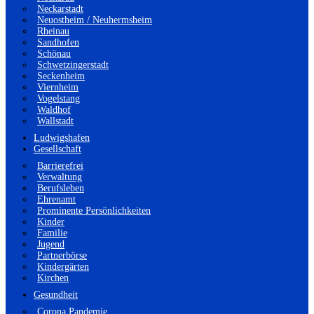
Neckarstadt
Neuostheim / Neuhermsheim
Rheinau
Sandhofen
Schönau
Schwetzingerstadt
Seckenheim
Viernheim
Vogelstang
Waldhof
Wallstadt
Ludwigshafen
Gesellschaft
Barrierefrei
Verwaltung
Berufsleben
Ehrenamt
Prominente Persönlichkeiten
Kinder
Familie
Jugend
Partnerbörse
Kindergärten
Kirchen
Gesundheit
Corona Pandemie