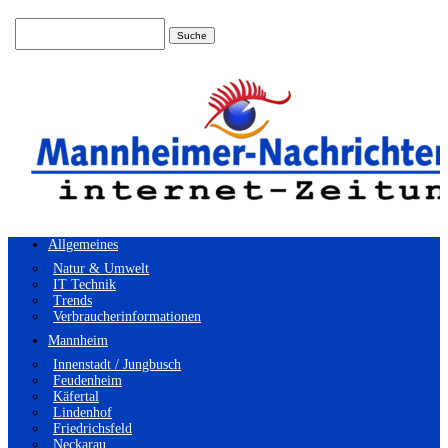
Suchen
nach:
Allgemeines
Natur & Umwelt
IT Technik
Trends
Verbraucherinformationen
Mannheim
Innenstadt / Jungbusch
Feudenheim
Käfertal
Lindenhof
Friedrichsfeld
Neckarau