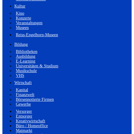
Kultur
Kino
Konzerte
Veranstaltungen
Museen
Reiss-Engelhorn-Museen
Bildung
Bibliotheken
Ausbildung
E-Learning
Universitäten & Studium
Musikschule
VHS
Wirtschaft
Kapital
Finanzwelt
Börsennotierte Firmen
Gewerbe
Versorger
Entsorger
Kreativwirtschaft
Büro / Homeoffice
Maimarkt