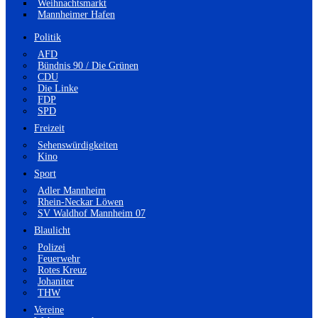
Weihnachtsmarkt
Mannheimer Hafen
Politik
AFD
Bündnis 90 / Die Grünen
CDU
Die Linke
FDP
SPD
Freizeit
Sehenswürdigkeiten
Kino
Sport
Adler Mannheim
Rhein-Neckar Löwen
SV Waldhof Mannheim 07
Blaulicht
Polizei
Feuerwehr
Rotes Kreuz
Johaniter
THW
Vereine