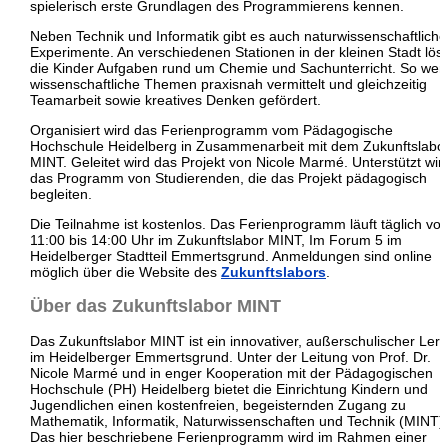
spielerisch erste Grundlagen des Programmierens kennen.
Neben Technik und Informatik gibt es auch naturwissenschaftliche
Experimente. An verschiedenen Stationen in der kleinen Stadt lös
die Kinder Aufgaben rund um Chemie und Sachunterricht. So wer
wissenschaftliche Themen praxisnah vermittelt und gleichzeitig
Teamarbeit sowie kreatives Denken gefördert.
Organisiert wird das Ferienprogramm vom
Pädagogische
Hochschule Heidelberg
in Zusammenarbeit mit dem Zukunftslabo
MINT. Geleitet wird das Projekt von
Nicole Marmé
. Unterstützt wir
das Programm von Studierenden, die das Projekt pädagogisch
begleiten.
Die Teilnahme ist kostenlos. Das Ferienprogramm läuft täglich vo
11:00 bis 14:00 Uhr im Zukunftslabor MINT, Im Forum 5 im
Heidelberger Stadtteil Emmertsgrund. Anmeldungen sind online
möglich über die Website des
Zukunftslabors
.
Über das Zukunftslabor MINT
Das Zukunftslabor MINT ist ein innovativer, außerschulischer Lern
im Heidelberger Emmertsgrund. Unter der Leitung von Prof. Dr.
Nicole Marmé und in enger Kooperation mit der Pädagogischen
Hochschule (PH) Heidelberg bietet die Einrichtung Kindern und
Jugendlichen einen kostenfreien, begeisternden Zugang zu
Mathematik, Informatik, Naturwissenschaften und Technik (MINT).
Das hier beschriebene Ferienprogramm wird im Rahmen einer