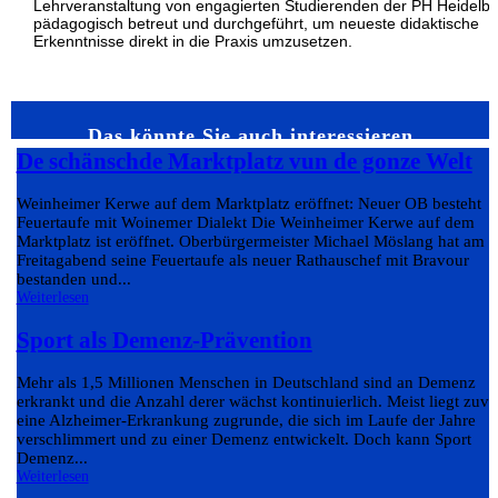
Lehrveranstaltung von engagierten Studierenden der PH Heidelb
pädagogisch betreut und durchgeführt, um neueste didaktische
Erkenntnisse direkt in die Praxis umzusetzen.
Das könnte Sie auch interessieren…
De schänschde Marktplatz vun de gonze Welt
Weinheimer Kerwe auf dem Marktplatz eröffnet: Neuer OB besteht
Feuertaufe mit Woinemer Dialekt Die Weinheimer Kerwe auf dem
Marktplatz ist eröffnet. Oberbürgermeister Michael Möslang hat am
Freitagabend seine Feuertaufe als neuer Rathauschef mit Bravour
bestanden und...
Weiterlesen
Sport als Demenz-Prävention
Mehr als 1,5 Millionen Menschen in Deutschland sind an Demenz
erkrankt und die Anzahl derer wächst kontinuierlich. Meist liegt zuvo
eine Alzheimer-Erkrankung zugrunde, die sich im Laufe der Jahre
verschlimmert und zu einer Demenz entwickelt. Doch kann Sport
Demenz...
Weiterlesen