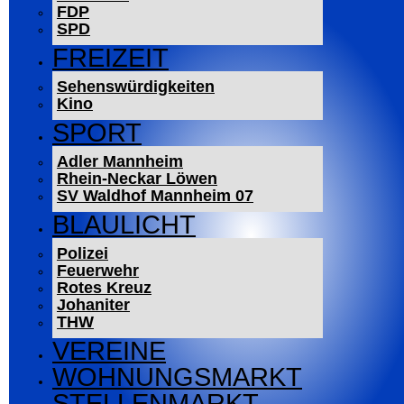
FDP
SPD
FREIZEIT
Sehenswürdigkeiten
Kino
SPORT
Adler Mannheim
Rhein-Neckar Löwen
SV Waldhof Mannheim 07
BLAULICHT
Polizei
Feuerwehr
Rotes Kreuz
Johaniter
THW
VEREINE
WOHNUNGSMARKT
STELLENMARKT