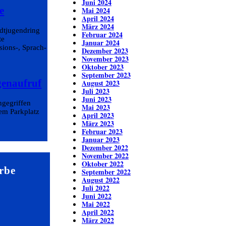
Juni 2024
e
Mai 2024
April 2024
März 2024
adtjugendring
Februar 2024
te
Januar 2024
sions-, Sprach-
Dezember 2023
November 2023
Oktober 2023
September 2023
genaufruf
August 2023
Juli 2023
Juni 2023
ngegriffen
Mai 2023
em Parkplatz
April 2023
März 2023
Februar 2023
Januar 2023
Dezember 2022
November 2022
Oktober 2022
rbe
September 2022
August 2022
Juli 2022
Juni 2022
Mai 2022
April 2022
März 2022