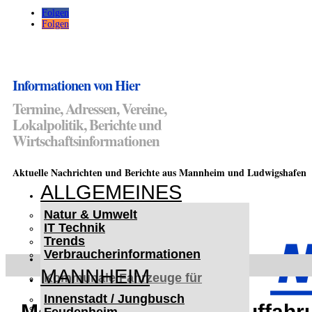
Folgen
Folgen
Informationen von Hier
Termine, Adressen, Vereine,
Lokalpolitik, Berichte und
Wirtschaftsinformationen
Aktuelle Nachrichten und Berichte aus Mannheim und Ludwigshafen
ALLGEMEINES
Natur & Umwelt
IT Technik
Trends
Verbraucherinformationen
< UKRAINE >
MANNHEIM
Kommunale Fahrzeuge für
Czernowitz
Innenstadt / Jungbusch
Nutzfahrzeuge für Czernowitz
Motorradfahrerin bei Auffahru