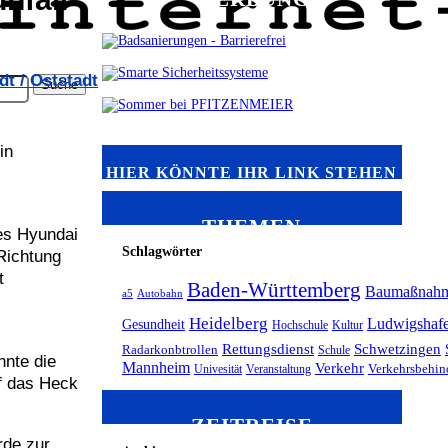
t / Oststadt
in
HIER KÖNNTE IHR LINK STEHEN
THEMEN
nes Hyundai
Schlagwörter
Richtung
t
Baden-Württemberg
Baumaßnah
a5
Autobahn
Heidelberg
Ludwigshaf
Gesundheit
Hochschule
Kultur
Rettungsdienst
Schwetzingen
Radarkonbtrollen
Schule
nnte die
Mannheim
Verkehr
Univesität
Veranstaltung
Verkehrsbehin
uf das Heck
ZEITREISE
rde zur