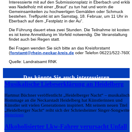
Interessierte mit auf den Submissionsplatz in Eberbach und erklärt
was Nadelholz mit einer „Braut“ zu tun hat und worin die
Gemeinsamkeiten zu hochwertigen Gemälden oder Schmuck
bestehen. Treffpunkt ist am Samstag, 18. Februar, um 11 Uhr in
Eberbach auf dem „Festplatz in der Au“.
Die Führung dauert etwa zwei Stunden. Die Teilnahme ist kostenlo
es ist keine Anmeldung im Vorfeld notwendig. Die Veranstaltung
findet auch bei Regen statt.
Bei Fragen wenden Sie sich bitte an das Kreisforstamt
(
forstamt@rhein-neckar-kreis.de
oder Telefon 06221/522-7600
Quelle: Landratsamt RNK
Das könnte Sie auch interessieren…
Musikalische Liebeserklärung an Heidelberg
Hartmut Büchner veröffentlicht „Heidelberger Nacht“ – musikalische
Hommage an die Neckarstadt Heidelberg hat Künstlerinnen und
Künstler seit vielen Generationen inspiriert. Mit seinem neuen Titel
„Heidelberger Nacht“ reiht sich der Schriesheimer Singer-Songwriter.
Weiterlesen
Alkoholisierter Lkw-Fahrer verursacht Unfall