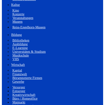
Kultur
Kino
Konzerte
Veranstaltungen
Museen
Reiss-Engelhorn-Museen
Bildung
Bibliotheken
Ausbildung
E-Learning
Universitäten & Studium
Musikschule
VHS
Wirtschaft
Kapital
Finanzwelt
Börsennotierte Firmen
Gewerbe
Versorger
Entsorger
Kreativwirtschaft
Büro / Homeoffice
Maimarkt