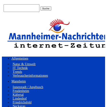
Suchen
nach:
Allgemeines
Natur & Umwelt
IT Technik
Trends
Verbraucherinformationen
Mannheim
Innenstadt / Jungbusch
Feudenheim
Käfertal
Lindenhof
Friedrichsfeld
Neckarau