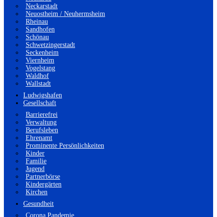
Neckarstadt
Neuostheim / Neuhermsheim
Rheinau
Sandhofen
Schönau
Schwetzingerstadt
Seckenheim
Viernheim
Vogelstang
Waldhof
Wallstadt
Ludwigshafen
Gesellschaft
Barrierefrei
Verwaltung
Berufsleben
Ehrenamt
Prominente Persönlichkeiten
Kinder
Familie
Jugend
Partnerbörse
Kindergärten
Kirchen
Gesundheit
Corona Pandemie