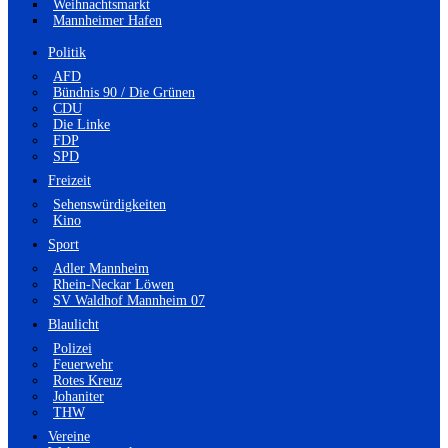
Weihnachtsmarkt
Mannheimer Hafen
Politik
AFD
Bündnis 90 / Die Grünen
CDU
Die Linke
FDP
SPD
Freizeit
Sehenswürdigkeiten
Kino
Sport
Adler Mannheim
Rhein-Neckar Löwen
SV Waldhof Mannheim 07
Blaulicht
Polizei
Feuerwehr
Rotes Kreuz
Johaniter
THW
Vereine