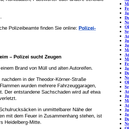
Mä
Fe
Ja
.
De
No
Ok
che Polizeibeamte finden Sie online:
Polizei-
Se
Au
Ju
Ju
Ma
Ap
eim – Polizei sucht Zeugen
Mä
Fe
Ja
inem Brand von Müll und alten Autoreifen.
De
No
, nachdem in der Theodor-Körner-Straße
Ok
ie Flammen wurden mehrere Fahrzeuggaragen,
Se
Au
gt. Der entstandene Sachschaden wird auf etwa
Ju
erletzt.
Ma
Ap
Ju
Schulrucksäcken in unmittelbarer Nähe der
Ja
en mit dem Feuer in Zusammenhang stehen, ist
De
s Heidelberg-Mitte.
No
Ok