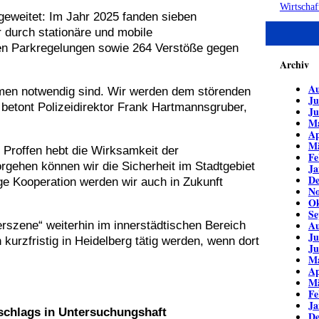
Wirtschaf
eweitet: Im Jahr 2025 fanden sieben
 durch stationäre und mobile
en Parkregelungen sowie 264 Verstöße gegen
Archiv
Au
hmen notwendig sind. Wir werden dem störenden
Ju
 betont Polizeidirektor Frank Hartmannsgruber,
Ju
Ma
Ap
Mä
 Proffen hebt die Wirksamkeit der
Fe
gehen können wir die Sicherheit im Stadtgebiet
Ja
De
e Kooperation werden wir auch in Zukunft
No
Ok
Se
Au
rszene“ weiterhin im innerstädtischen Bereich
Ju
kurzfristig in Heidelberg tätig werden, wenn dort
Ju
Ma
Ap
Mä
Fe
Ja
schlags in Untersuchungshaft
De