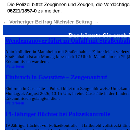
Die Polizei bittet Zeuginnen und Zeugen, die Verdächti
06221/1857-0
zu melden.
←
Vorheriger Beitrag
Nächster Beitrag
→
Das könnte Sie auch 
Wendemanöver führt zu Unfall mit Straßenba
Auto kollidiert in Mannheim mit Straßenbahn – Fahrer leicht verlet
Straßenbahn ist am Montag kurz nach 17 Uhr in Mannheim ein 79-jähr
Erkenntnissen war der...
Weiterlesen
Einbruch in Gaststätte – Zeugenaufruf
Einbruch in Gaststätte – Polizei bittet um Zeugenhinweise Unbekann
Montag, 3. August 2026, 13:15 Uhr, in eine Gaststätte in der Linde
Erkenntnissen gelangten die...
Weiterlesen
19-Jähriger flüchtet bei Polizeikontrolle
19-Jähriger flüchtet vor Polizeikontrolle – Haftbefehl vollstreckt Ein