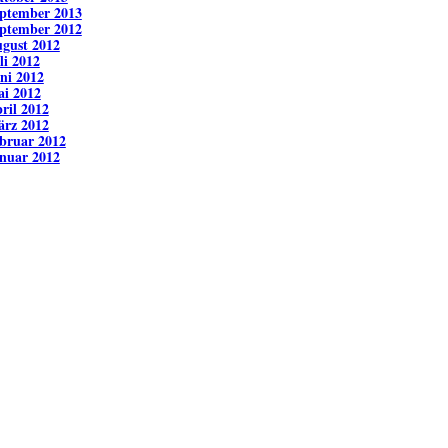
ptember 2013
ptember 2012
gust 2012
li 2012
ni 2012
i 2012
ril 2012
rz 2012
bruar 2012
nuar 2012