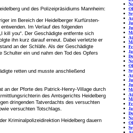
No
Ok
eidelberg und des Polizeipräsidiums Mannheim:
Se
Au
ger im Bereich der Heidelberger Kurfürsten-
Ju
 entwenden. Im Verlauf des folgenden
Ju
Ma
 kill you“. Der Geschädigte entfernte sich
Ap
lgte ihn kurz darauf erneut. Dabei verletzte er
Mä
Fe
tand an der Schläfe. Als der Geschädigte
Ja
ine Schulter ein und nahm den Tod des Opfers
De
No
Ok
Se
ädigte retten und musste anschließend
Au
Ju
Ju
Ma
t an der Pforte des Patrick-Henry-Village durch
Ap
rmittlungsrichterin des Amtsgerichts Heidelberg
Mä
egen dringenden Tatverdachts des versuchten
Fe
Ja
sowie versuchten Totschlags.
De
No
der Kriminalpolizeidirektion Heidelberg dauern
Ok
Se
Au