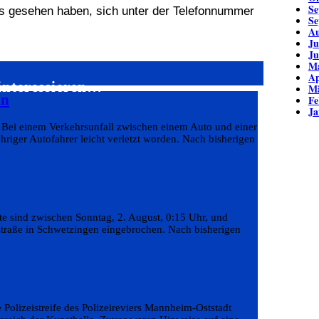
Se
ges gesehen haben, sich unter der Telefonnummer
Se
Au
Ju
Ju
Ma
Ap
interessieren…
Mä
hn
Fe
Ja
zt Bei einem Verkehrsunfall zwischen einem Auto und einer
iger Autofahrer leicht verletzt worden. Nach bisherigen
te sind zwischen Sonntag, 2. August, 0:15 Uhr, und
nstraße in Schwetzingen eingebrochen. Nach bisherigen
e Polizeistreife des Polizeireviers Mannheim-Oststadt