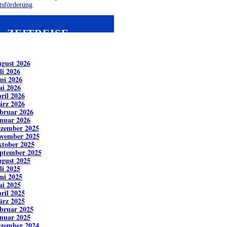
tsförderung
ZEITREISE
gust 2026
li 2026
ni 2026
i 2026
ril 2026
rz 2026
bruar 2026
nuar 2026
zember 2025
vember 2025
tober 2025
ptember 2025
gust 2025
li 2025
ni 2025
i 2025
ril 2025
rz 2025
bruar 2025
nuar 2025
zember 2024