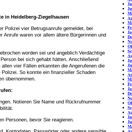
Ju
Ju
Ma
e in Heidelberg-Ziegelhausen
Ap
Mä
Fe
 Polizei vier Betrugsanrufe gemeldet, bei
Ja
er Anrufe waren vor allem ältere Bürgerinnen und
De
No
Ok
Se
gebrochen worden sei und angeblich Verdächtige
Au
Person bei sich gehabt hätten. Anschließend
Ju
Ju
allen vier Fällen erkannten die Angerufenen die
Ma
 Polizei. So konnte ein finanzieller Schaden
Ap
ngen übernommen.
Mä
Fe
Ja
rufen:
De
No
rängen. Notieren Sie Name und Rückrufnummer
Ok
Se
ilität.
Au
Ju
en Personen, bevor Sie reagieren.
Ju
Ma
Ap
ld, Kontodaten, Passwörter oder andere sensible