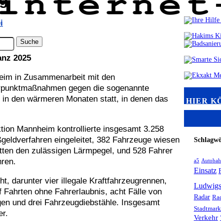
i
anz 2025
heim in Zusammenarbeit mit den
erpunktmaßnahmen gegen die sogenannte
 in den wärmeren Monaten statt, in denen das
HIER K
ktion Mannheim kontrollierte insgesamt 3.258
eldverfahren eingeleitet, 382 Fahrzeuge wiesen
Schlagwö
tten den zulässigen Lärmpegel, und 528 Fahrer
hren.
a5
Autoba
Einsatz
, darunter vier illegale Kraftfahrzeugrennen,
Ludwigs
 Fahrten ohne Fahrerlaubnis, acht Fälle von
Radar
Rad
en und drei Fahrzeugdiebstähle. Insgesamt
Stadtmark
er.
Verkehr