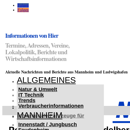
Folgen
Folgen
Informationen von Hier
Termine, Adressen, Vereine,
Lokalpolitik, Berichte und
Wirtschaftsinformationen
Aktuelle Nachrichten und Berichte aus Mannheim und Ludwigshafen
ALLGEMEINES
Natur & Umwelt
IT Technik
Trends
Verbraucherinformationen
< UKRAINE >
MANNHEIM
Kommunale Fahrzeuge für
Czernowitz
Innenstadt / Jungbusch
Nutzfahrzeuge für Czernowitz
Polizeiberichte aus Heidelbe