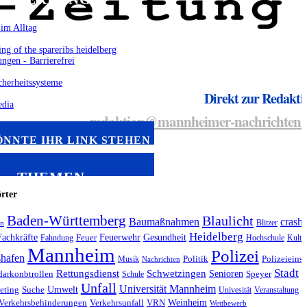
Direkt zur Redakti
redaktion@mannheimer-nachrichten.
ÖNNTE IHR LINK STEHEN
THEMEN
rter
Baden-Württemberg
Blaulicht
Baumaßnahmen
crash
Blitzer
hn
Heidelberg
Fachkräfte
Feuerwehr
Gesundheit
Fahndung
Feuer
Hochschule
Kultu
Mannheim
Polizei
hafen
Musik
Politik
Polizeieinsa
Nachrichten
Stadt
Rettungsdienst
Schwetzingen
Senioren
arkonbtrollen
Schule
Speyer
Unfall
Universität Mannheim
Umwelt
eting
Suche
Univesität
Veranstaltung
Weinheim
Verkehrsbehinderungen
Verkehrsunfall
VRN
Wettbewerb