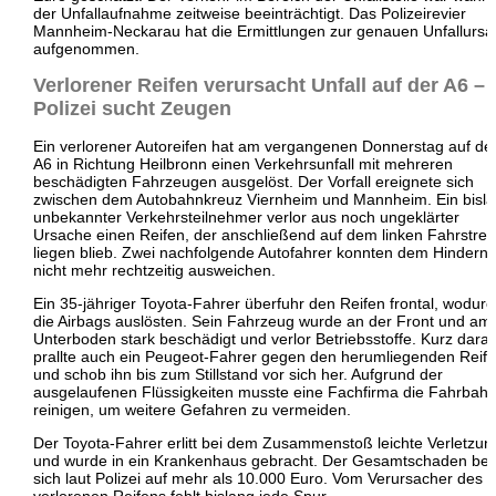
der Unfallaufnahme zeitweise beeinträchtigt. Das Polizeirevier
Mannheim-Neckarau hat die Ermittlungen zur genauen Unfallurs
aufgenommen.
Verlorener Reifen verursacht Unfall auf der A6 –
Polizei sucht Zeugen
Ein verlorener Autoreifen hat am vergangenen Donnerstag auf de
A6 in Richtung Heilbronn einen Verkehrsunfall mit mehreren
beschädigten Fahrzeugen ausgelöst. Der Vorfall ereignete sich
zwischen dem Autobahnkreuz Viernheim und Mannheim. Ein bisl
unbekannter Verkehrsteilnehmer verlor aus noch ungeklärter
Ursache einen Reifen, der anschließend auf dem linken Fahrstrei
liegen blieb. Zwei nachfolgende Autofahrer konnten dem Hinderni
nicht mehr rechtzeitig ausweichen.
Ein 35-jähriger Toyota-Fahrer überfuhr den Reifen frontal, wodurc
die Airbags auslösten. Sein Fahrzeug wurde an der Front und am
Unterboden stark beschädigt und verlor Betriebsstoffe. Kurz darau
prallte auch ein Peugeot-Fahrer gegen den herumliegenden Reif
und schob ihn bis zum Stillstand vor sich her. Aufgrund der
ausgelaufenen Flüssigkeiten musste eine Fachfirma die Fahrbah
reinigen, um weitere Gefahren zu vermeiden.
Der Toyota-Fahrer erlitt bei dem Zusammenstoß leichte Verletzu
und wurde in ein Krankenhaus gebracht. Der Gesamtschaden bel
sich laut Polizei auf mehr als 10.000 Euro. Vom Verursacher des
verlorenen Reifens fehlt bislang jede Spur.