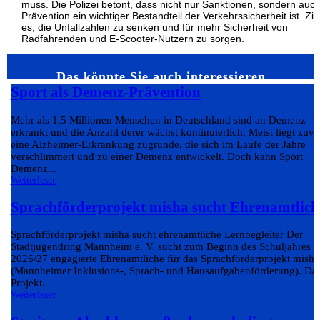
muss. Die Polizei betont, dass nicht nur Sanktionen, sondern auc
Prävention ein wichtiger Bestandteil der Verkehrssicherheit ist. Ziel
es, die Unfallzahlen zu senken und für mehr Sicherheit von
Radfahrenden und E-Scooter-Nutzern zu sorgen.
Das könnte Sie auch interessieren…
Sport als Demenz-Prävention
Mehr als 1,5 Millionen Menschen in Deutschland sind an Demenz
erkrankt und die Anzahl derer wächst kontinuierlich. Meist liegt zuvo
eine Alzheimer-Erkrankung zugrunde, die sich im Laufe der Jahre
verschlimmert und zu einer Demenz entwickelt. Doch kann Sport
Demenz...
Weiterlesen
Sprachförderprojekt misha sucht Ehrenamtlich
Sprachförderprojekt misha sucht ehrenamtliche Lernbegleiter Der
Stadtjugendring Mannheim e. V. sucht zum Beginn des Schuljahres
2026/27 engagierte Ehrenamtliche für das Sprachförderprojekt misha
(Mannheimer Inklusions-, Sprach- und Hausaufgabenförderung). Da
Projekt...
Weiterlesen