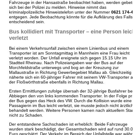
Fahrzeuge in der Hansastraße beobachtet haben, werden gebete
sich bei der Polizei zu melden. Hinweise nimmt das
kriminalpolizeiliche Hinweistelefon unter der Nummer
0621 174-4
entgegen. Jede Beobachtung könnte für die Aufklärung des Falls
entscheidend sein.
Bus kollidiert mit Transporter – eine Person leich
verletzt
Bei einem Verkehrsunfall zwischen einem Linienbus und einem
Transporter ist am Sonntagmittag in Mannheim eine Frau leicht
verletzt worden. Der Unfall ereignete sich gegen 15.15 Uhr im
Stadtteil Rheinau. Nach Polizeiangaben war der Bus auf der
Morchfeldstraße unterwegs und bog an der Kreuzung zur
Mallaustraße in Richtung Gewerbegebiet Mallau ab. Gleichzeitig
näherte sich ein 60-jähriger Fahrer mit seinem VW-Transporter au
der Floßwörthstraße ebenfalls in Richtung Mallau.
Ersten Ermittlungen zufolge übersah der 32-jährige Busfahrer be
Abbiegen den von links kommenden Transporter. In der Folge pral
der Bus gegen das Heck des VW. Durch die Kollision wurde eine
Passagierin im Bus leicht verletzt, sie musste jedoch nicht ärztlich
behandelt werden. Weitere Personen kamen nach aktuellem Stan
nicht zu Schaden.
Der entstandene Sachschaden ist erheblich: Beide Fahrzeuge
wurden stark beschädigt, der Gesamtschaden wird auf rund 30.0
Euro geschätzt. Der Verkehr im Bereich der Unfallstelle war währ