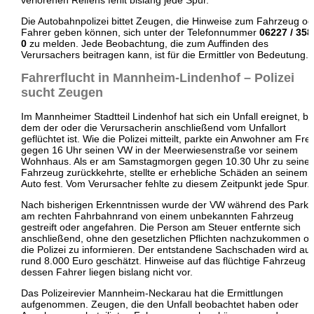
Die Autobahnpolizei bittet Zeugen, die Hinweise zum Fahrzeug od
Fahrer geben können, sich unter der Telefonnummer
06227 / 358
0
zu melden. Jede Beobachtung, die zum Auffinden des
Verursachers beitragen kann, ist für die Ermittler von Bedeutung.
Fahrerflucht in Mannheim-Lindenhof – Polizei
sucht Zeugen
Im Mannheimer Stadtteil Lindenhof hat sich ein Unfall ereignet, be
dem der oder die Verursacherin anschließend vom Unfallort
geflüchtet ist. Wie die Polizei mitteilt, parkte ein Anwohner am Frei
gegen 16 Uhr seinen VW in der Meerwiesenstraße vor seinem
Wohnhaus. Als er am Samstagmorgen gegen 10.30 Uhr zu seine
Fahrzeug zurückkehrte, stellte er erhebliche Schäden an seinem
Auto fest. Vom Verursacher fehlte zu diesem Zeitpunkt jede Spur.
Nach bisherigen Erkenntnissen wurde der VW während des Park
am rechten Fahrbahnrand von einem unbekannten Fahrzeug
gestreift oder angefahren. Die Person am Steuer entfernte sich
anschließend, ohne den gesetzlichen Pflichten nachzukommen o
die Polizei zu informieren. Der entstandene Sachschaden wird auf
rund 8.000 Euro geschätzt. Hinweise auf das flüchtige Fahrzeug 
dessen Fahrer liegen bislang nicht vor.
Das Polizeirevier Mannheim-Neckarau hat die Ermittlungen
aufgenommen. Zeugen, die den Unfall beobachtet haben oder