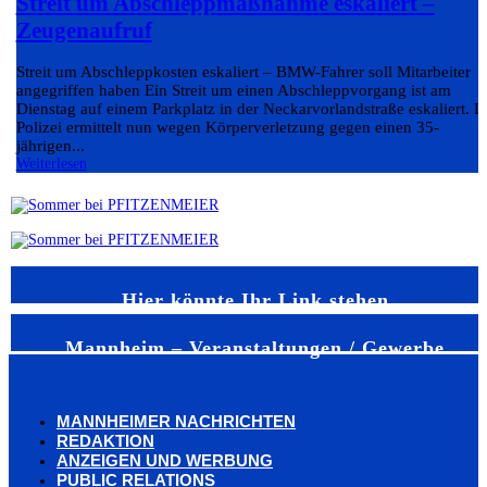
Streit um Abschleppmaßnahme eskaliert –
Zeugenaufruf
Streit um Abschleppkosten eskaliert – BMW-Fahrer soll Mitarbeiter
angegriffen haben Ein Streit um einen Abschleppvorgang ist am
Dienstag auf einem Parkplatz in der Neckarvorlandstraße eskaliert. D
Polizei ermittelt nun wegen Körperverletzung gegen einen 35-
jährigen...
Weiterlesen
Hier könnte Ihr Link stehen
Mannheim – Veranstaltungen / Gewerbe
MANNHEIMER NACHRICHTEN
REDAKTION
ANZEIGEN UND WERBUNG
PUBLIC RELATIONS