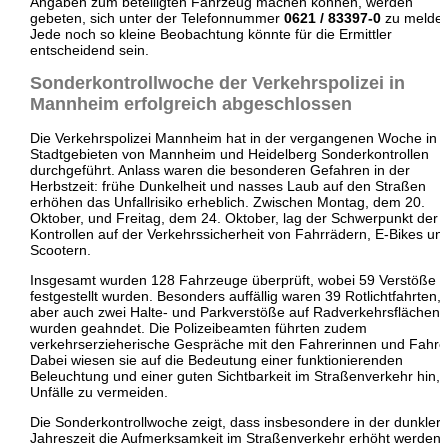
Angaben zum beteiligten Fahrzeug machen können, werden
gebeten, sich unter der Telefonnummer
0621 / 83397-0
zu melden
Jede noch so kleine Beobachtung könnte für die Ermittler
entscheidend sein.
Sonderkontrollwoche der Verkehrspolizei in
Mannheim erfolgreich abgeschlossen
Die Verkehrspolizei Mannheim hat in der vergangenen Woche in 
Stadtgebieten von Mannheim und Heidelberg Sonderkontrollen
durchgeführt. Anlass waren die besonderen Gefahren in der
Herbstzeit: frühe Dunkelheit und nasses Laub auf den Straßen
erhöhen das Unfallrisiko erheblich. Zwischen Montag, dem 20.
Oktober, und Freitag, dem 24. Oktober, lag der Schwerpunkt der
Kontrollen auf der Verkehrssicherheit von Fahrrädern, E-Bikes un
Scootern.
Insgesamt wurden 128 Fahrzeuge überprüft, wobei 59 Verstöße
festgestellt wurden. Besonders auffällig waren 39 Rotlichtfahrten,
aber auch zwei Halte- und Parkverstöße auf Radverkehrsflächen
wurden geahndet. Die Polizeibeamten führten zudem
verkehrserzieherische Gespräche mit den Fahrerinnen und Fahre
Dabei wiesen sie auf die Bedeutung einer funktionierenden
Beleuchtung und einer guten Sichtbarkeit im Straßenverkehr hin,
Unfälle zu vermeiden.
Die Sonderkontrollwoche zeigt, dass insbesondere in der dunkler
Jahreszeit die Aufmerksamkeit im Straßenverkehr erhöht werden