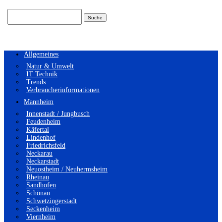
Suchen
nach:
Allgemeines
Natur & Umwelt
IT Technik
Trends
Verbraucherinformationen
Mannheim
Innenstadt / Jungbusch
Feudenheim
Käfertal
Lindenhof
Friedrichsfeld
Neckarau
Neckarstadt
Neuostheim / Neuhermsheim
Rheinau
Sandhofen
Schönau
Schwetzingerstadt
Seckenheim
Viernheim