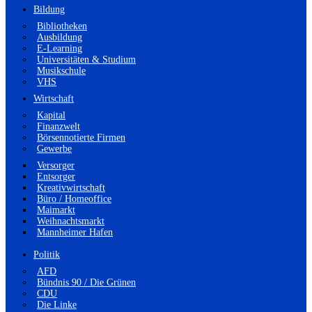
Bildung
Bibliotheken
Ausbildung
E-Learning
Universitäten & Studium
Musikschule
VHS
Wirtschaft
Kapital
Finanzwelt
Börsennotierte Firmen
Gewerbe
Versorger
Entsorger
Kreativwirtschaft
Büro / Homeoffice
Maimarkt
Weihnachtsmarkt
Mannheimer Hafen
Politik
AFD
Bündnis 90 / Die Grünen
CDU
Die Linke