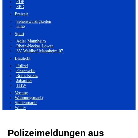
FDP
SPD
Freizeit
Sehenswürdigkeiten
Kino
Sport
Adler Mannheim
Rhein-Neckar Löwen
SV Waldhof Mannheim 07
Blaulicht
Polizei
Feuerwehr
Rotes Kreuz
Johaniter
THW
Vereine
Wohnungsmarkt
Stellenmarkt
Wetter
Polizeimeldungen aus