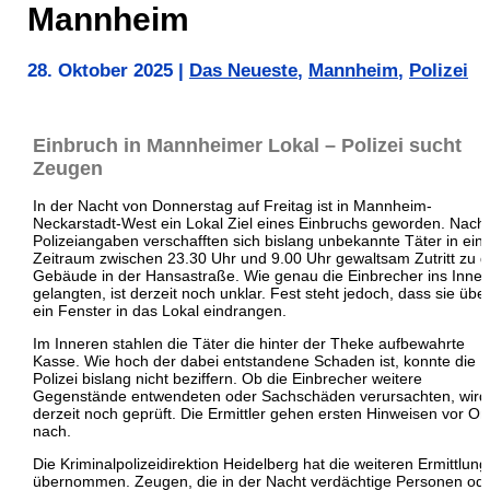
Mannheim
28. Oktober 2025
|
Das Neueste
,
Mannheim
,
Polizei
Einbruch in Mannheimer Lokal – Polizei sucht
Zeugen
In der Nacht von Donnerstag auf Freitag ist in Mannheim-
Neckarstadt-West ein Lokal Ziel eines Einbruchs geworden. Nach
Polizeiangaben verschafften sich bislang unbekannte Täter in ei
Zeitraum zwischen 23.30 Uhr und 9.00 Uhr gewaltsam Zutritt zu 
Gebäude in der Hansastraße. Wie genau die Einbrecher ins Inner
gelangten, ist derzeit noch unklar. Fest steht jedoch, dass sie übe
ein Fenster in das Lokal eindrangen.
Im Inneren stahlen die Täter die hinter der Theke aufbewahrte
Kasse. Wie hoch der dabei entstandene Schaden ist, konnte die
Polizei bislang nicht beziffern. Ob die Einbrecher weitere
Gegenstände entwendeten oder Sachschäden verursachten, wird
derzeit noch geprüft. Die Ermittler gehen ersten Hinweisen vor Ort
nach.
Die Kriminalpolizeidirektion Heidelberg hat die weiteren Ermittlun
übernommen. Zeugen, die in der Nacht verdächtige Personen od