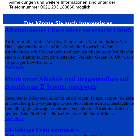
Anmeldungen und weitere Informationen sind unter der
Telefonnummer 0621 293 183860 möglich.
Das könnte Sie auch interessieren…
Alkoholisierter Lkw-Fahrer verursacht Unfall
Auffahrunfall auf der A6: Lkw-Fahrer unter Alkoholeinfluss Am
Dienstagabend kam es auf der Autobahn 6 zwischen dem
Autobahndreieck Hockenheim und dem Autobahnkreuz Walldorf zu
einem Auffahrunfall im zähfließenden Verkehr. Gegen 18 Uhr war ei
41-jähriger Lkw-Fahrer...
Weiterlesen
Mann unter Alkohol- und Drogeneinfluss auf
gestohlenem E-Scooter unterwegs
Gestohlener E-Scooter, Alkohol und Drogen: Polizei stoppt 46-Jährig
in Heidelberg Ein 46-jähriger E-Scooter-Fahrer ist am Dienstagabend
Heidelberg gleich wegen mehrerer Verstöße ins Visier der Polizei
geraten. Eine Streife des Polizeireviers Heidelberg-Mitte...
Weiterlesen
54-Jährige Frau vermisst –