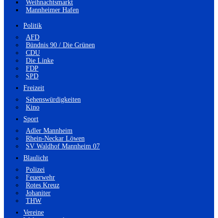
Weihnachtsmarkt
Mannheimer Hafen
Politik
AFD
Bündnis 90 / Die Grünen
CDU
Die Linke
FDP
SPD
Freizeit
Sehenswürdigkeiten
Kino
Sport
Adler Mannheim
Rhein-Neckar Löwen
SV Waldhof Mannheim 07
Blaulicht
Polizei
Feuerwehr
Rotes Kreuz
Johaniter
THW
Vereine