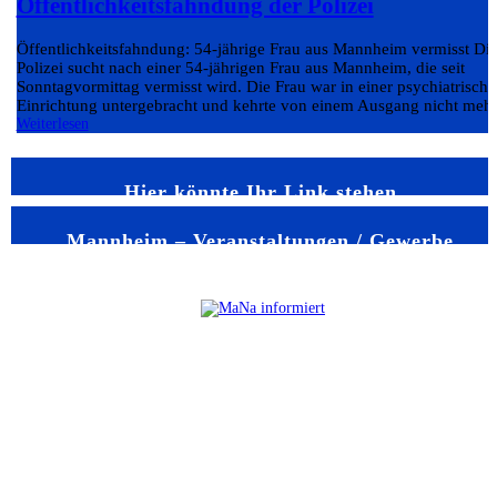
Öffentlichkeitsfahndung der Polizei
Öffentlichkeitsfahndung: 54-jährige Frau aus Mannheim vermisst Di
Polizei sucht nach einer 54-jährigen Frau aus Mannheim, die seit
Sonntagvormittag vermisst wird. Die Frau war in einer psychiatrisch
Einrichtung untergebracht und kehrte von einem Ausgang nicht mehr.
Weiterlesen
Hier könnte Ihr Link stehen
Mannheim – Veranstaltungen / Gewerbe