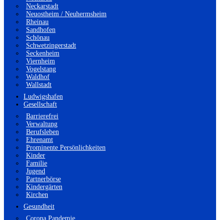
Neckarstadt
Neuostheim / Neuhermsheim
Rheinau
Sandhofen
Schönau
Schwetzingerstadt
Seckenheim
Viernheim
Vogelstang
Waldhof
Wallstadt
Ludwigshafen
Gesellschaft
Barrierefrei
Verwaltung
Berufsleben
Ehrenamt
Prominente Persönlichkeiten
Kinder
Familie
Jugend
Partnerbörse
Kindergärten
Kirchen
Gesundheit
Corona Pandemie