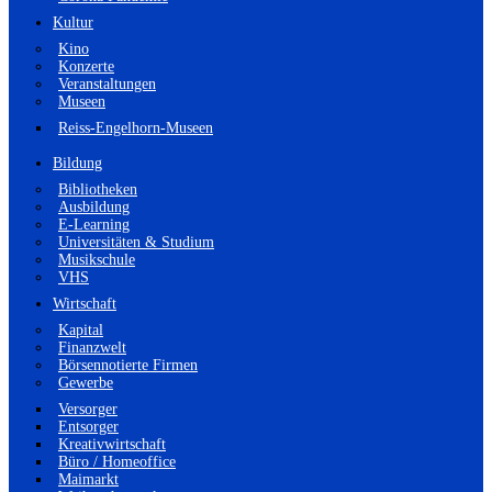
Kultur
Kino
Konzerte
Veranstaltungen
Museen
Reiss-Engelhorn-Museen
Bildung
Bibliotheken
Ausbildung
E-Learning
Universitäten & Studium
Musikschule
VHS
Wirtschaft
Kapital
Finanzwelt
Börsennotierte Firmen
Gewerbe
Versorger
Entsorger
Kreativwirtschaft
Büro / Homeoffice
Maimarkt