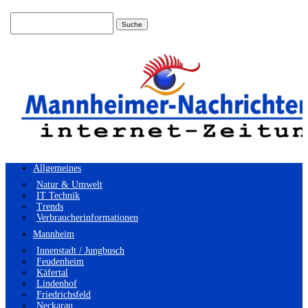
Suchen
nach:
Allgemeines
Natur & Umwelt
IT Technik
Trends
Verbraucherinformationen
Mannheim
Innenstadt / Jungbusch
Feudenheim
Käfertal
Lindenhof
Friedrichsfeld
Neckarau