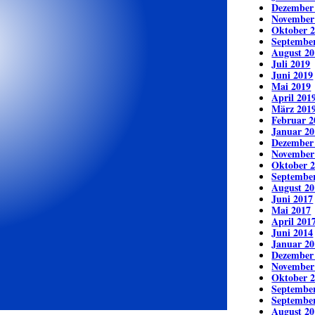
Dezember
November
Oktober 
Septembe
August 20
Juli 2019
Juni 2019
Mai 2019
April 201
März 201
Februar 2
Januar 20
Dezember
November
Oktober 
Septembe
August 20
Juni 2017
Mai 2017
April 201
Juni 2014
Januar 20
Dezember
November
Oktober 
Septembe
Septembe
August 20