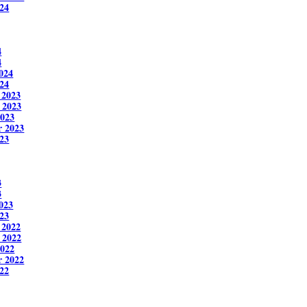
24
4
4
024
24
 2023
 2023
2023
r 2023
23
3
3
023
23
 2022
 2022
2022
r 2022
22