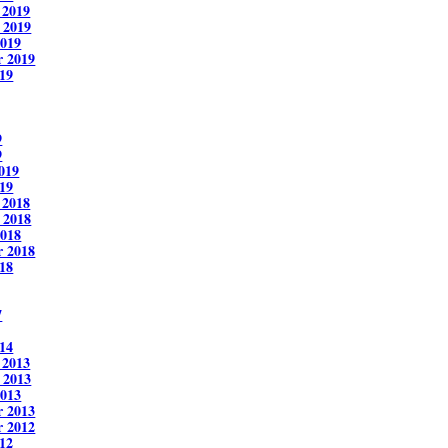
 2019
 2019
2019
r 2019
19
9
9
019
19
 2018
 2018
2018
r 2018
18
7
14
 2013
 2013
2013
r 2013
r 2012
12