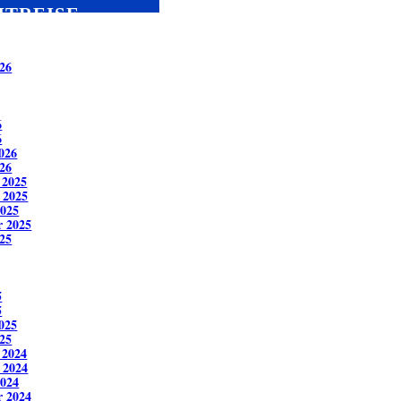
ITREISE
26
6
6
026
26
 2025
 2025
2025
r 2025
25
5
5
025
25
 2024
 2024
2024
r 2024