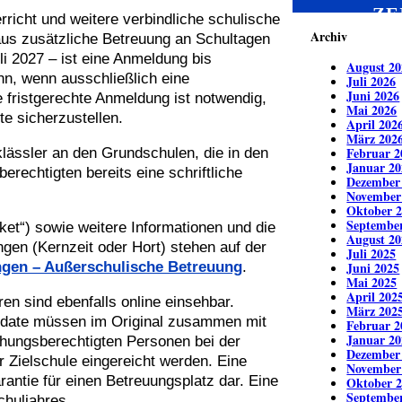
ZE
rricht und weitere verbindliche schulische
Archiv
aus zusätzliche Betreuung an Schultagen
li 2027 – ist eine Anmeldung bis
August 20
nn, wenn ausschließlich eine
Juli 2026
Juni 2026
fristgerechte Anmeldung ist notwendig,
Mai 2026
e sicherzustellen.
April 202
März 202
Februar 2
ässler an den Grundschulen, die in den
Januar 20
rechtigten bereits eine schriftliche
Dezember
November
Oktober 
Septembe
et“) sowie weitere Informationen und die
August 20
gen (Kernzeit oder Hort) stehen auf der
Juli 2025
gen – Außerschulische Betreuung
.
Juni 2025
Mai 2025
April 202
en sind ebenfalls online einsehbar.
März 202
ndate müssen im Original zusammen mit
Februar 2
Januar 20
ehungsberechtigten Personen bei der
Dezember
r Zielschule eingereicht werden. Eine
November
antie für einen Betreuungsplatz dar. Eine
Oktober 
Septembe
chuljahres.