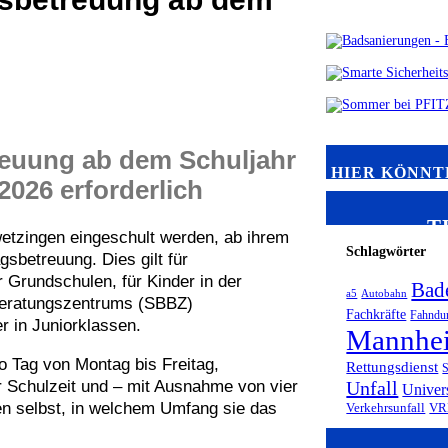
euung ab dem Schuljahr
HIER KÖNNT
2026 erforderlich
T
wetzingen eingeschult werden, ab ihrem
Schlagwörter
sbetreuung. Dies gilt für
r Grundschulen, für Kinder in der
Bad
a5
Autobahn
Beratungszentrums (SBBZ)
Fachkräfte
Fahndu
r in Juniorklassen.
Mannhe
 Tag von Montag bis Freitag,
Rettungsdienst
S
r Schulzeit und – mit Ausnahme von vier
Unfall
Univer
en selbst, in welchem Umfang sie das
Verkehrsunfall
VR