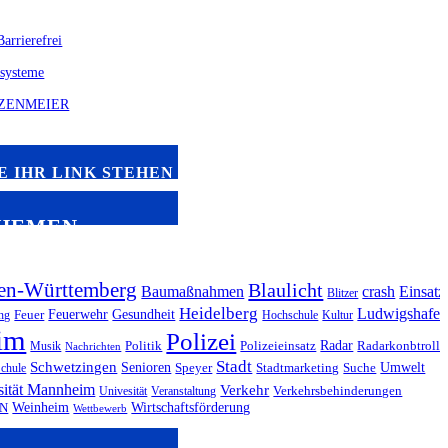
E IHR LINK STEHEN
HEMEN
en-Württemberg
Blaulicht
Baumaßnahmen
crash
Einsatz
Blitzer
Heidelberg
Ludwigshafe
Feuerwehr
Gesundheit
ng
Feuer
Hochschule
Kultur
im
Polizei
Radar
Musik
Politik
Polizeieinsatz
Radarkonbtrolle
Nachrichten
Stadt
Schwetzingen
Senioren
Umwelt
chule
Speyer
Stadtmarketing
Suche
sität Mannheim
Verkehr
Univesität
Veranstaltung
Verkehrsbehinderungen
Weinheim
Wirtschaftsförderung
N
Wettbewerb