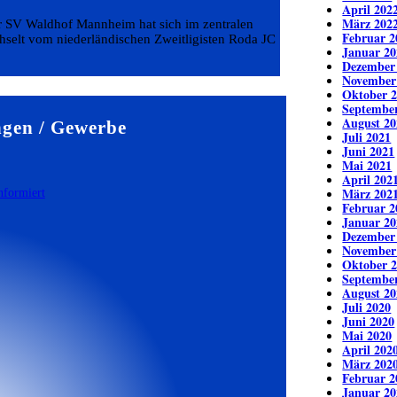
April 202
März 202
er SV Waldhof Mannheim hat sich im zentralen
Februar 2
echselt vom niederländischen Zweitligisten Roda JC
Januar 20
Dezember
November
Oktober 
Septembe
August 20
gen / Gewerbe
Juli 2021
Juni 2021
Mai 2021
April 202
März 202
Februar 2
Januar 20
Dezember
November
Oktober 
Septembe
August 20
Juli 2020
Juni 2020
Mai 2020
April 202
März 202
Februar 2
Januar 20