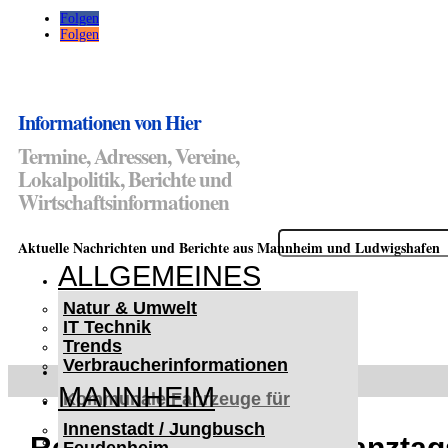
Folgen
Folgen
Informationen von Hier
Termine, Adressen, Vereine,
Lokalpolitik, Berichte und
Wirtschaftsinformationen
Suchen
Aktuelle Nachrichten und Berichte aus Mannheim und Ludwigshafen
nach:
ALLGEMEINES
Natur & Umwelt
IT Technik
Trends
Verbraucherinformationen
< UKRAINE >
MANNHEIM
Kommunale Fahrzeuge für
Czernowitz
Innenstadt / Jungbusch
Nutzfahrzeuge für Czernowitz
Rechtsanspruch auf Ganztag