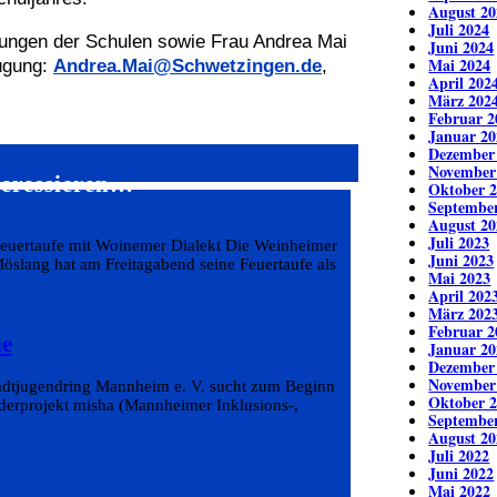
August 20
Juli 2024
tungen der Schulen sowie Frau Andrea Mai
Juni 2024
Mai 2024
ügung:
Andrea.Mai@Schwetzingen.de
,
April 202
März 202
Februar 2
Januar 20
Dezember
November
teressieren…
Oktober 
Septembe
August 20
Juli 2023
Feuertaufe mit Woinemer Dialekt Die Weinheimer
Juni 2023
öslang hat am Freitagabend seine Feuertaufe als
Mai 2023
April 202
März 202
Februar 2
he
Januar 20
Dezember
November
tadtjugendring Mannheim e. V. sucht zum Beginn
Oktober 
rderprojekt misha (Mannheimer Inklusions-,
Septembe
August 20
Juli 2022
Juni 2022
Mai 2022