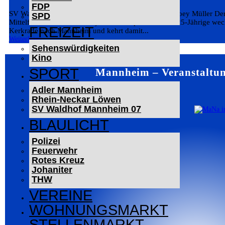
FDP
SV Waldhof Mannheim verpflichtet Mittelfeldspieler Joey Müller D
SPD
Mittelfeld verstärkt und Joey Müller verpflichtet. Der 25-Jährige w
FREIZEIT
Kerkrade nach Mannheim und kehrt damit...
Weiterlesen
Sehenswürdigkeiten
Kino
SPORT
Mannheim – Veranstaltun
Adler Mannheim
Rhein-Neckar Löwen
SV Waldhof Mannheim 07
BLAULICHT
Polizei
Feuerwehr
Rotes Kreuz
Johaniter
THW
VEREINE
WOHNUNGSMARKT
STELLENMARKT